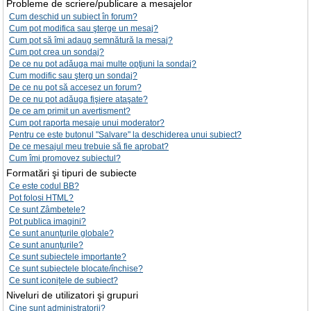
Probleme de scriere/publicare a mesajelor
Cum deschid un subiect în forum?
Cum pot modifica sau şterge un mesaj?
Cum pot să îmi adaug semnătură la mesaj?
Cum pot crea un sondaj?
De ce nu pot adăuga mai multe opţiuni la sondaj?
Cum modific sau şterg un sondaj?
De ce nu pot să accesez un forum?
De ce nu pot adăuga fişiere ataşate?
De ce am primit un avertisment?
Cum pot raporta mesaje unui moderator?
Pentru ce este butonul "Salvare" la deschiderea unui subiect?
De ce mesajul meu trebuie să fie aprobat?
Cum îmi promovez subiectul?
Formatări şi tipuri de subiecte
Ce este codul BB?
Pot folosi HTML?
Ce sunt Zâmbetele?
Pot publica imagini?
Ce sunt anunţurile globale?
Ce sunt anunţurile?
Ce sunt subiectele importante?
Ce sunt subiectele blocate/închise?
Ce sunt iconiţele de subiect?
Niveluri de utilizatori şi grupuri
Cine sunt administratorii?