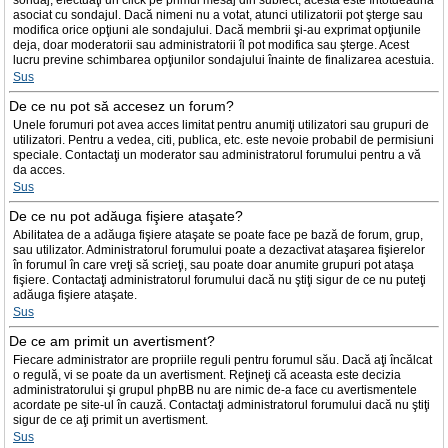
sondaj, efectuaţi un click pe primul mesaj din subiect; acesta este întotdeauna
asociat cu sondajul. Dacă nimeni nu a votat, atunci utilizatorii pot şterge sau
modifica orice opţiuni ale sondajului. Dacă membrii şi-au exprimat opţiunile
deja, doar moderatorii sau administratorii îl pot modifica sau şterge. Acest
lucru previne schimbarea opţiunilor sondajului înainte de finalizarea acestuia.
Sus
De ce nu pot să accesez un forum?
Unele forumuri pot avea acces limitat pentru anumiţi utilizatori sau grupuri de
utilizatori. Pentru a vedea, citi, publica, etc. este nevoie probabil de permisiuni
speciale. Contactaţi un moderator sau administratorul forumului pentru a vă
da acces.
Sus
De ce nu pot adăuga fişiere ataşate?
Abilitatea de a adăuga fişiere ataşate se poate face pe bază de forum, grup,
sau utilizator. Administratorul forumului poate a dezactivat ataşarea fişierelor
în forumul în care vreţi să scrieţi, sau poate doar anumite grupuri pot ataşa
fişiere. Contactaţi administratorul forumului dacă nu ştiţi sigur de ce nu puteţi
adăuga fişiere ataşate.
Sus
De ce am primit un avertisment?
Fiecare administrator are propriile reguli pentru forumul său. Dacă aţi încălcat
o regulă, vi se poate da un avertisment. Reţineţi că aceasta este decizia
administratorului şi grupul phpBB nu are nimic de-a face cu avertismentele
acordate pe site-ul în cauză. Contactaţi administratorul forumului dacă nu ştiţi
sigur de ce aţi primit un avertisment.
Sus