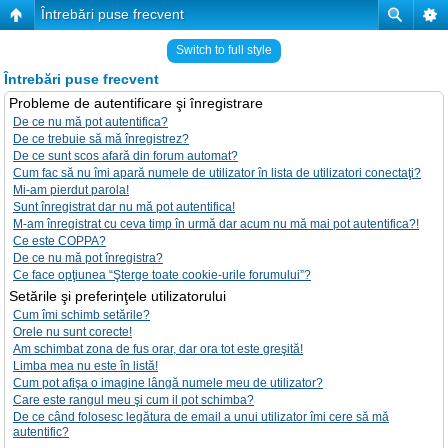
Întrebări puse frecvent
Switch to full style
Întrebări puse frecvent
Probleme de autentificare şi înregistrare
De ce nu mă pot autentifica?
De ce trebuie să mă înregistrez?
De ce sunt scos afară din forum automat?
Cum fac să nu îmi apară numele de utilizator în lista de utilizatori conectaţi?
Mi-am pierdut parola!
Sunt înregistrat dar nu mă pot autentifica!
M-am înregistrat cu ceva timp în urmă dar acum nu mă mai pot autentifica?!
Ce este COPPA?
De ce nu mă pot înregistra?
Ce face opţiunea “Şterge toate cookie-urile forumului”?
Setările şi preferinţele utilizatorului
Cum îmi schimb setările?
Orele nu sunt corecte!
Am schimbat zona de fus orar, dar ora tot este greşită!
Limba mea nu este în listă!
Cum pot afişa o imagine lângă numele meu de utilizator?
Care este rangul meu şi cum il pot schimba?
De ce când folosesc legătura de email a unui utilizator îmi cere să mă
autentific?