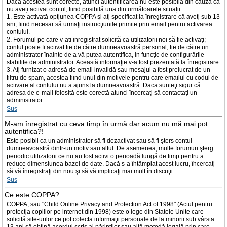
Dacă acestea sunt corecte, atunci autentificarea nu este posibilă din cauză că
nu aveți activat contul, fiind posibilă una din următoarele situații:
1. Este activată opţiunea COPPA şi aţi specificat la înregistrare că aveţi sub 13
ani, fiind necesar să urmaţi instrucţiunile primite prin email pentru activarea
contului.
2. Forumul pe care v-ati inregistrat solicită ca utilizatorii noi să fie activaţi;
contul poate fi activat fie de către dumneavoastră personal, fie de către un
administrator înainte de a vă putea autentifica, in funcție de configurările
stabilite de administrator. Această informaţie v-a fost prezentată la înregistrare.
3. Aţi furnizat o adresă de email invalidă sau mesajul a fost prelucrat de un
filtru de spam, acestea fiind unul din motivele pentru care emailul cu codul de
activare al contului nu a ajuns la dumneavoastră. Daca sunteţi sigur că
adresa de e-mail folosită este corectă atunci încercaţi să contactaţi un
administrator.
Sus
M-am înregistrat cu ceva timp în urmă dar acum nu mă mai pot
autentifica?!
Este posibil ca un administrator să fi dezactivat sau să fi şters contul
dumneavoastră dintr-un motiv sau altul. De asemenea, multe forumuri şterg
periodic utilizatorii ce nu au fost activi o perioadă lungă de timp pentru a
reduce dimensiunea bazei de date. Dacă s-a întâmplat acest lucru, încercaţi
să vă înregistraţi din nou şi să vă implicaţi mai mult în discuţii.
Sus
Ce este COPPA?
COPPA, sau "Child Online Privacy and Protection Act of 1998" (Actul pentru
protecţia copiilor pe internet din 1998) este o lege din Statele Unite care
solicită site-urilor ce pot colecta informaţii personale de la minorii sub vârsta