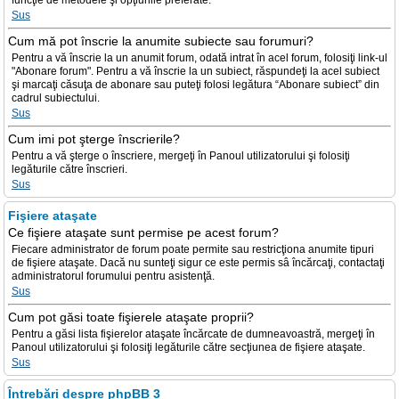
funcţie de metodele şi opţiunile preferate.
Sus
Cum mă pot înscrie la anumite subiecte sau forumuri?
Pentru a vă înscrie la un anumit forum, odată intrat în acel forum, folosiţi link-ul
"Abonare forum". Pentru a vă înscrie la un subiect, răspundeţi la acel subiect
şi marcaţi căsuţa de abonare sau puteţi folosi legătura “Abonare subiect” din
cadrul subiectului.
Sus
Cum imi pot şterge înscrierile?
Pentru a vă şterge o înscriere, mergeţi în Panoul utilizatorului şi folosiţi
legăturile către înscrieri.
Sus
Fişiere ataşate
Ce fişiere ataşate sunt permise pe acest forum?
Fiecare administrator de forum poate permite sau restricţiona anumite tipuri
de fişiere ataşate. Dacă nu sunteţi sigur ce este permis sâ încărcaţi, contactaţi
administratorul forumului pentru asistenţă.
Sus
Cum pot găsi toate fişierele ataşate proprii?
Pentru a găsi lista fişierelor ataşate încărcate de dumneavoastră, mergeţi în
Panoul utilizatorului şi folosiţi legăturile către secţiunea de fişiere ataşate.
Sus
Întrebări despre phpBB 3