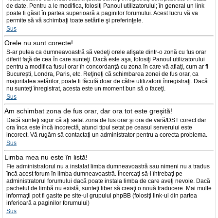
de date. Pentru a le modifica, folosiţi Panoul utilizatorului; în general un link
poate fi găsit în partea superioară a paginilor forumului. Acest lucru vă va
permite să vă schimbaţi toate setările şi preferinţele.
Sus
Orele nu sunt corecte!
S-ar putea ca dumneavoastră să vedeţi orele afişate dintr-o zonă cu fus orar
diferit faţă de cea în care sunteţi. Dacă este aşa, folosiţi Panoul utilizatorului
pentru a modifica fusul orar în concordanţă cu zona în care vă aflaţi, cum ar fi
Bucureşti, Londra, Paris, etc. Reţineţi că schimbarea zonei de fus orar, ca
majoritatea setărilor, poate fi făcută doar de către utilizatorii înregistraţi. Dacă
nu sunteţi înregistrat, acesta este un moment bun să o faceţi.
Sus
Am schimbat zona de fus orar, dar ora tot este greşită!
Dacă sunteţi sigur că aţi setat zona de fus orar şi ora de vară/DST corect dar
ora înca este încă incorectă, atunci tipul setat pe ceasul serverului este
incorect. Vă rugăm să contactaţi un administrator pentru a corecta problema.
Sus
Limba mea nu este în listă!
Fie administratorul nu a instalat limba dumneavoastră sau nimeni nu a tradus
încă acest forum în limba dumneavoastră. Încercaţi să-l întrebaţi pe
administratorul forumului dacă poate instala limba de care aveţi nevoie. Dacă
pachetul de limbă nu există, sunteţi liber să creaţi o nouă traducere. Mai multe
informaţii pot fi gasite pe site-ul grupului phpBB (folosiţi link-ul din partea
inferioară a paginilor forumului)
Sus