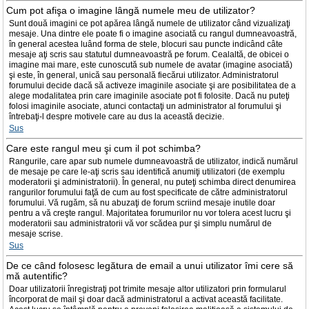
Cum pot afişa o imagine lângă numele meu de utilizator?
Sunt două imagini ce pot apărea lângă numele de utilizator când vizualizaţi
mesaje. Una dintre ele poate fi o imagine asociată cu rangul dumneavoastră,
în general acestea luând forma de stele, blocuri sau puncte indicând câte
mesaje aţi scris sau statutul dumneavoastră pe forum. Cealaltă, de obicei o
imagine mai mare, este cunoscută sub numele de avatar (imagine asociată)
şi este, în general, unică sau personală fiecărui utilizator. Administratorul
forumului decide dacă să activeze imaginile asociate şi are posibilitatea de a
alege modalitatea prin care imaginile asociate pot fi folosite. Dacă nu puteţi
folosi imaginile asociate, atunci contactaţi un administrator al forumului şi
întrebaţi-l despre motivele care au dus la această decizie.
Sus
Care este rangul meu şi cum il pot schimba?
Rangurile, care apar sub numele dumneavoastră de utilizator, indică numărul
de mesaje pe care le-aţi scris sau identifică anumiţi utilizatori (de exemplu
moderatorii şi administratorii). În general, nu puteţi schimba direct denumirea
rangurilor forumului faţă de cum au fost specificate de către administratorul
forumului. Vă rugăm, să nu abuzaţi de forum scriind mesaje inutile doar
pentru a vă creşte rangul. Majoritatea forumurilor nu vor tolera acest lucru şi
moderatorii sau administratorii vă vor scădea pur şi simplu numărul de
mesaje scrise.
Sus
De ce când folosesc legătura de email a unui utilizator îmi cere să
mă autentific?
Doar utilizatorii înregistraţi pot trimite mesaje altor utilizatori prin formularul
încorporat de mail şi doar dacă administratorul a activat această facilitate.