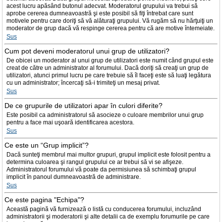
acest lucru apăsând butonul adecvat. Moderatorul grupului va trebui să
aprobe cererea dumneavoastră şi este posibil să fiţi întrebat care sunt
motivele pentru care doriţi să vă alăturaţi grupului. Vă rugăm să nu hărţuiţi un
moderator de grup dacă vă respinge cererea pentru că are motive întemeiate.
Sus
Cum pot deveni moderatorul unui grup de utilizatori?
De obicei un moderator al unui grup de utilizatori este numit când grupul este
creat de către un administrator al forumului. Dacă doriţi să creaţi un grup de
utilizatori, atunci primul lucru pe care trebuie să îl faceţi este să luaţi legătura
cu un administrator; încercaţi să-i trimiteţi un mesaj privat.
Sus
De ce grupurile de utilizatori apar în culori diferite?
Este posibil ca administratorul să asocieze o culoare membrilor unui grup
pentru a face mai uşoară identificarea acestora.
Sus
Ce este un “Grup implicit”?
Dacă sunteţi membrul mai multor grupuri, grupul implicit este folosit pentru a
determina culoarea şi rangul grupului ce ar trebui să vi se afişeze.
Administratorul forumului vă poate da permisiunea să schimbaţi grupul
implicit în panoul dumneavoastră de administrare.
Sus
Ce este pagina "Echipa"?
Această pagină vă furnizează o listă cu conducerea forumului, incluzând
administratorii şi moderatorii şi alte detalii ca de exemplu forumurile pe care