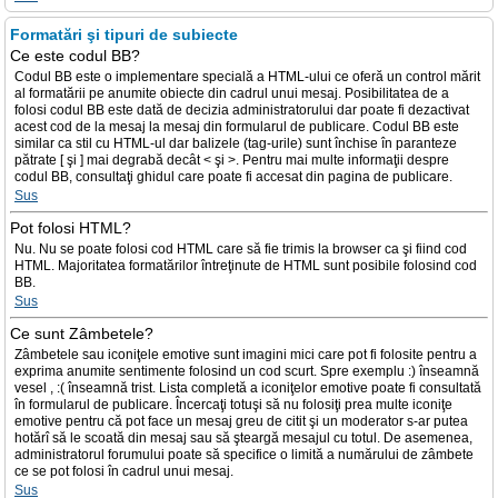
Formatări şi tipuri de subiecte
Ce este codul BB?
Codul BB este o implementare specială a HTML-ului ce oferă un control mărit
al formatării pe anumite obiecte din cadrul unui mesaj. Posibilitatea de a
folosi codul BB este dată de decizia administratorului dar poate fi dezactivat
acest cod de la mesaj la mesaj din formularul de publicare. Codul BB este
similar ca stil cu HTML-ul dar balizele (tag-urile) sunt închise în paranteze
pătrate [ şi ] mai degrabă decât < şi >. Pentru mai multe informaţii despre
codul BB, consultaţi ghidul care poate fi accesat din pagina de publicare.
Sus
Pot folosi HTML?
Nu. Nu se poate folosi cod HTML care să fie trimis la browser ca şi fiind cod
HTML. Majoritatea formatărilor întreţinute de HTML sunt posibile folosind cod
BB.
Sus
Ce sunt Zâmbetele?
Zâmbetele sau iconiţele emotive sunt imagini mici care pot fi folosite pentru a
exprima anumite sentimente folosind un cod scurt. Spre exemplu :) înseamnă
vesel , :( înseamnă trist. Lista completă a iconiţelor emotive poate fi consultată
în formularul de publicare. Încercaţi totuşi să nu folosiţi prea multe iconiţe
emotive pentru că pot face un mesaj greu de citit şi un moderator s-ar putea
hotărî să le scoată din mesaj sau să şteargă mesajul cu totul. De asemenea,
administratorul forumului poate să specifice o limită a numărului de zâmbete
ce se pot folosi în cadrul unui mesaj.
Sus