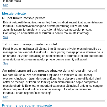
le moderează.
Sus
Mesaje private
Nu pot trimite mesaje private!
Există trei posibile motive: nu sunteţi înregistrat ori autentificat, administratorul
forumului a dezactivat mesageria privată pentru toţi utilizatorii sau
administratorul forumului v-a restricţionat folosirea mesajelor private.
Contactaţi un administrator al forumului pentru mai multe informaţii.
Sus
Tot primesc mesaje private nedorite!
Puteţi bloca un utilizator să vă mai trimită mesaje private folosind regulile de
mesagerie din Panoul utilizatorului. Dacă primiţi mesaje private abuzive de la
un anumit utilizator, contactaţi un administrator al forumului; el are puterea de
a restricţiona folosirea mesajelor private pentru anumiţi utilizatori.
Sus
Am primit spam-uri sau mesaje abuzive de la cineva din forum!
Ne pare rău să auzim acest lucru. Opţiunea de trimitere a unui mesaj
electronic include măsuri de siguranţă pentru a observa care utilizatori trimit
astfel de mesaje. Ar trebui să trimiteţi administratorului o copie completă a
mesajului primit. Este foarte important ca acesta să includă antetul ce conţine
detalii despre utilizatorul care a trimis mesajul. Astfel, administratorul
forumului poate acţiona în consecinţă.
Sus
Prieteni şi persoane neagreate