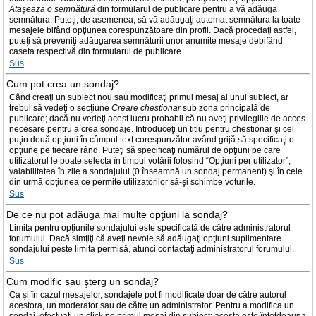
Ataşează o semnătură
din formularul de publicare pentru a vă adăuga
semnătura. Puteţi, de asemenea, să vă adăugaţi automat semnătura la toate
mesajele bifând opţiunea corespunzătoare din profil. Dacă procedaţi astfel,
puteţi să preveniţi adăugarea semnăturii unor anumite mesaje debifând
caseta respectivă din formularul de publicare.
Sus
Cum pot crea un sondaj?
Când creaţi un subiect nou sau modificaţi primul mesaj al unui subiect, ar
trebui să vedeţi o secţiune
Creare chestionar
sub zona principală de
publicare; dacă nu vedeţi acest lucru probabil că nu aveţi privilegiile de acces
necesare pentru a crea sondaje. Introduceţi un titlu pentru chestionar şi cel
puţin două opţiuni în câmpul text corespunzător având grijă să specificaţi o
opţiune pe fiecare rând. Puteţi să specificaţi numărul de opţiuni pe care
utilizatorul le poate selecta în timpul votării folosind “Opţiuni per utilizator”,
valabilitatea în zile a sondajului (0 înseamnă un sondaj permanent) şi în cele
din urmă opţiunea ce permite utilizatorilor să-şi schimbe voturile.
Sus
De ce nu pot adăuga mai multe opţiuni la sondaj?
Limita pentru opţiunile sondajului este specificată de către administratorul
forumului. Dacă simţiţi că aveţi nevoie să adăugaţi opţiuni suplimentare
sondajului peste limita permisă, atunci contactaţi administratorul forumului.
Sus
Cum modific sau şterg un sondaj?
Ca şi în cazul mesajelor, sondajele pot fi modificate doar de către autorul
acestora, un moderator sau de către un administrator. Pentru a modifica un