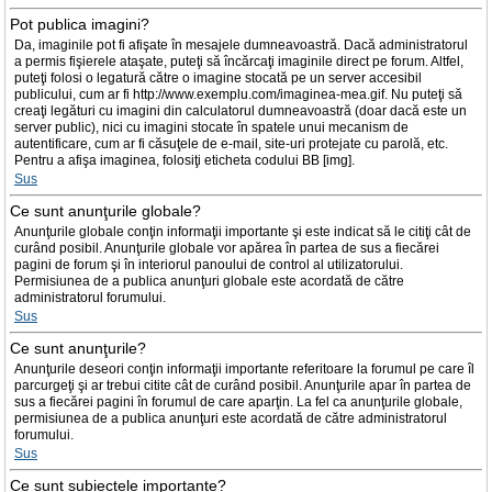
Pot publica imagini?
Da, imaginile pot fi afişate în mesajele dumneavoastră. Dacă administratorul
a permis fişierele ataşate, puteţi să încărcaţi imaginile direct pe forum. Altfel,
puteţi folosi o legatură către o imagine stocată pe un server accesibil
publicului, cum ar fi http://www.exemplu.com/imaginea-mea.gif. Nu puteţi să
creaţi legături cu imagini din calculatorul dumneavoastră (doar dacă este un
server public), nici cu imagini stocate în spatele unui mecanism de
autentificare, cum ar fi căsuţele de e-mail, site-uri protejate cu parolă, etc.
Pentru a afişa imaginea, folosiţi eticheta codului BB [img].
Sus
Ce sunt anunţurile globale?
Anunţurile globale conţin informaţii importante şi este indicat să le citiţi cât de
curând posibil. Anunţurile globale vor apărea în partea de sus a fiecărei
pagini de forum şi în interiorul panoului de control al utilizatorului.
Permisiunea de a publica anunţuri globale este acordată de către
administratorul forumului.
Sus
Ce sunt anunţurile?
Anunţurile deseori conţin informaţii importante referitoare la forumul pe care îl
parcurgeţi şi ar trebui citite cât de curând posibil. Anunţurile apar în partea de
sus a fiecărei pagini în forumul de care aparţin. La fel ca anunţurile globale,
permisiunea de a publica anunţuri este acordată de către administratorul
forumului.
Sus
Ce sunt subiectele importante?