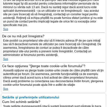
13 ani să obţină acordul scris al părinţilor sau altă metodă legală prin care
tutorele legal îşi dă acordul pentru colectarea informaţiilor personale de la
minorul cu vârsta sub 13 ani. Dacă nu sunteţi sigur dacă acest lucru este
aplicabil dumneavoastră - ca un utilizator ce se înregistrează - sau acestui
site pe care încercaţi să vă înregistraţi, contactaţi un consilier legal pentru
asistenţă. Reţineţi că echipa phpBB nu poate furniza sfaturi juridice şi nu este
un punct de contact pentru implicaţii legale de orice fel cu excepţia celor
specificate mai jos.
Sus
De ce nu mă pot înregistra?
Este posibil ca proprietarul site-ului să fi interzis adresa IP de pe care intraţi
sau să fi dezactivat numele de utilizator pe care încercaţi să-l înregistraţi. De
asemenea, înregistrarea de conturi ar putea fi dezactivate de către
proprietarul site-ului pentru a preveni noile înregistrări. Contactaţi un
administrator al forumului pentru asistenţă.
Sus
Ce face opţiunea “Şterge toate cookie-urile forumului”?
Această opţiune va şterge toate cookie-urile create de către phpBB care vă ţin
autentificat pe forum. De asemenea, permite funcţionalităţi ca de exemplu
citirea urmei dacă acest lucru a fost activat de către proprietarul forumului.
Dacă aveţi probleme cu conectarea sau deconectarea în/din forum, ştergerea
cookie-urilor forumului poate ajuta într-o astfel de sitaţie
Sus
Setările şi preferinţele utilizatorului
Cum îmi schimb setările?
Toate setările dumneavoastră (dacă sunteţi înregistrat) sunt păstrate în baza