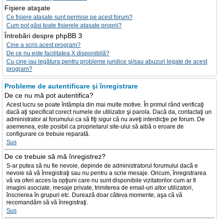
Fişiere ataşate
Ce fişiere ataşate sunt permise pe acest forum?
Cum pot găsi toate fişierele ataşate proprii?
Întrebări despre phpBB 3
Cine a scris acest program?
De ce nu este facilitatea X disponibilă?
Cu cine iau legătura pentru probleme juridice şi/sau abuzuri legate de acest
program?
Probleme de autentificare şi înregistrare
De ce nu mă pot autentifica?
Acest lucru se poate întâmpla din mai multe motive. În primul rând verificaţi
dacă aţi specificat corect numele de utilizator şi parola. Dacă da, contactaţi un
administrator al forumului ca să fiţi sigur că nu aveţi interdicţie pe forum. De
asemenea, este posibil ca proprietarul site-ului să aibă o eroare de
configurare ce trebuie reparată.
Sus
De ce trebuie să mă înregistrez?
S-ar putea să nu fie nevoie, depinde de administratorul forumului dacă e
nevoie să vă înregistraţi sau nu pentru a scrie mesaje. Oricum, înregistrarea
vă va oferi acces la opţiuni care nu sunt disponibile vizitatorilor cum ar fi
imagini asociate, mesaje private, trimiterea de email-uri altor utilizatori,
înscrierea în grupuri etc. Durează doar câteva momente, aşa că vă
recomandăm să vă înregistraţi.
Sus