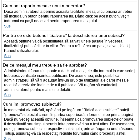
Cum pot raporta mesaje unui moderator?
Dacă administratorul a permis această facilitate, mesajul cu pricina ar trebui
să includă un buton pentru raportarea lui. Dând click pe acest buton, veţi fi
îndrumat cu paşii necesari pentru raportarea mesajului.
Sus
Pentru ce este butonul "Salvare" la deschiderea unui subiect?
Această opţiune vă dă posibilitatea să salvaţi unele pasaje în vederea
finalizării şi publicării lor în viitor. Pentru a reîncărca un pasaj salvat, folosiţi
Panoul utilizatorului.
Sus
De ce mesajul meu trebuie să fie aprobat?
Administratorul forumului poate a decis că mesajele din forumul în care scrieţi
trebuiesc verificate înaintea publicării. De asemenea, este posibil ca
administratorul să vă fi adăugat într-un grup de utilizatori ale căror mesaje
recesită o revizuire înainte de a fi publicate. Vă rugăm să contactaţi
administratorul pentru mai multe detalii.
Sus
Cum îmi promovez subiectul?
În momentul vizualizării, apăsând pe legătura “Ridică acest subiect” puteţi
"promova" subiectul curent în partea superioară a forumului pe prima pagină.
Dacă nu vedeţi această opţiune, înseamnă că promovarea subiectelor poate
fi dezactivată sau timpul permis între promovări nu a fost atins. De asemenea,
puteţi promova subiectul respectiv, mai simplu, prin adăugarea unui răspuns.
Totuşi, asiguraţi-vă că respectaţi regulile forumului când procedaţi astfel.
Sus