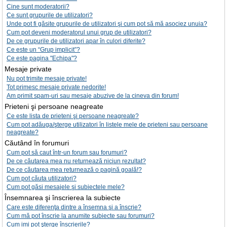
Cine sunt moderatorii?
Ce sunt grupurile de utilizatori?
Unde pot fi găsite grupurile de utilizatori şi cum pot să mă asociez unuia?
Cum pot deveni moderatorul unui grup de utilizatori?
De ce grupurile de utilizatori apar în culori diferite?
Ce este un “Grup implicit”?
Ce este pagina "Echipa"?
Mesaje private
Nu pot trimite mesaje private!
Tot primesc mesaje private nedorite!
Am primit spam-uri sau mesaje abuzive de la cineva din forum!
Prieteni şi persoane neagreate
Ce este lista de prieteni şi persoane neagreate?
Cum pot adăuga/şterge utilizatori în listele mele de prieteni sau persoane
neagreate?
Căutând în forumuri
Cum pot să caut într-un forum sau forumuri?
De ce căutarea mea nu returnează niciun rezultat?
De ce căutarea mea returnează o pagină goală!?
Cum pot căuta utilizatori?
Cum pot găsi mesajele şi subiectele mele?
Însemnarea şi înscrierea la subiecte
Care este diferenţa dintre a însemna şi a înscrie?
Cum mă pot înscrie la anumite subiecte sau forumuri?
Cum imi pot şterge înscrierile?