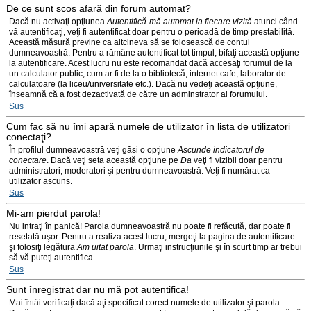
De ce sunt scos afară din forum automat?
Dacă nu activaţi opţiunea
Autentifică-mă automat la fiecare vizită
atunci când
vă autentificaţi, veţi fi autentificat doar pentru o perioadă de timp prestabilită.
Această măsură previne ca altcineva să se folosească de contul
dumneavoastră. Pentru a rămâne autentificat tot timpul, bifaţi această opţiune
la autentificare. Acest lucru nu este recomandat dacă accesaţi forumul de la
un calculator public, cum ar fi de la o bibliotecă, internet cafe, laborator de
calculatoare (la liceu/universitate etc.). Dacă nu vedeţi această opţiune,
înseamnă că a fost dezactivată de către un adminstrator al forumului.
Sus
Cum fac să nu îmi apară numele de utilizator în lista de utilizatori
conectaţi?
În profilul dumneavoastră veţi găsi o opţiune
Ascunde indicatorul de
conectare
. Dacă veţi seta această opţiune pe
Da
veţi fi vizibil doar pentru
administratori, moderatori şi pentru dumneavoastră. Veţi fi numărat ca
utilizator ascuns.
Sus
Mi-am pierdut parola!
Nu intraţi în panică! Parola dumneavoastră nu poate fi refăcută, dar poate fi
resetată uşor. Pentru a realiza acest lucru, mergeţi la pagina de autentificare
şi folosiţi legătura
Am uitat parola
. Urmaţi instrucţiunile şi în scurt timp ar trebui
să vă puteţi autentifica.
Sus
Sunt înregistrat dar nu mă pot autentifica!
Mai întâi verificaţi dacă aţi specificat corect numele de utilizator şi parola.