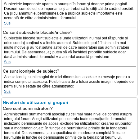
Subiectele importante apar sub anunţuri în forum şi doar pe prima pagină.
Deseori, sunt destul de importante şi ar trebui să le citiţi cât de curând posibil.
Ca şi cu anunţurile, permisiunea de a publica subiecte importante este
acordată de către administratorul forumului.
Sus
Ce sunt subiectele blocate/închise?
Subiectele blocate sunt subiectele unde utilizatorii nu mai pot răspunde şi
orice sondaj conţinut s-a închis automat. Subiectele pot fi închise din mai
multe motive şi au fost setate astfel de către moderatorii sau administratorii
forumului. De asemenea, aţi putea să vă închideţi propriile subiecte doar
dacă administratorul forumului v-a acordat această permisiune.
Sus
Ce sunt iconiţele de subiect?
Aceste iconiţe sunt imagini de mici dimensiuni asociate cu mesaje pentru a
indica conţinutul acestora. Posibilitatea de a folosi aceste imagini depinde de
permisiunile setate de către administrator.
Sus
Niveluri de utilizatori şi grupuri
Cine sunt administratorii?
Administratorii sunt membrii asociaţi cu cel mai mare nivel de control asupra
întregului forum. Aceşti utilizatori pot controla toate operaţiunile forumului
incluzând permisiunile de acces, excluderea utilizatorilor, crearea grupurilor
sau a moderatorilor, etc. în funcţie de permisiunile primite de la fondatorul
forumului. De asemenea, au capacitatea de moderare completă în toate
forumurile în funcţie de permisiunile primite de la fondatorul forumului.