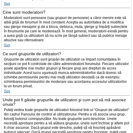
Sus
Cine sunt moderatorii?
Moderatorii sunt persoane (sau grupuri de persoane) a căror menire este să
aibă grijă de forumuri în mod constant. Aceştia au autoritatea de a modifica
sau şterge mesajele şi de a bloca, debloca, muta, şterge şi împărţi subiectele
în forumurile pe care le moderează. În mod general, moderatorii există pentru
a avea grijă ca utilizatorii să nu scrie pe lângă subiect sau să publice mesaje
abuzive sau ofensatoare.
Sus
Ce sunt grupurile de utilizatori?
Grupurile de utilizatori sunt grupări de utilizatori ce împart comunitatea în
secţiuni ce pot fi controlate de către administratorii forumului. Fiecare utilizator
poate aparţine mai multor grupuri şi fiecare grup are drepturi de acces
individuale. Acest lucru uşurează munca administratorilor dacă doresc să
schimbe permisiunile pentru mai mulţi utilizatori deodată ca de exemplu:
schimbarea permisiunilor de moderare sau acordarea accesului utilizatorilor
la un forum privat.
Sus
Unde pot fi găsite grupurile de utilizatori şi cum pot să mă asociez
unuia?
Puteţi vedea toate grupurile de utilizatori folosind link-ul “Grupuri de utilizatori”
din cadrul Panoului de control al utilizatorului. Pentru a vă asocia unui grup,
folosiţi butonul corespunzător. Nu toate grupurile sunt deschise. Unele
necesită aprobare pentru a vă alătura grupului, unele sunt închise şi altele pot
fi chiar ascunse. Dacă grupul este deschis, puteţi să vă înscrieţi apăsând
butonul adecvat. Dacă grupul necesită aprobare pentru înscriere, puteţi cere