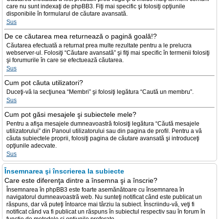
care nu sunt indexaţi de phpBB3. Fiţi mai specific şi folosiţi opţiunile
disponibile în formularul de căutare avansată.
Sus
De ce căutarea mea returnează o pagină goală!?
Căutarea efectuată a returnat prea multe rezultate pentru a le prelucra
webserver-ul. Folosiţi “Căutare avansată” şi fiţi mai specific în termenii folosiţi
şi forumurile în care se efectuează căutarea.
Sus
Cum pot căuta utilizatori?
Duceţi-vă la secţiunea “Membri” şi folosiţi legătura “Caută un membru”.
Sus
Cum pot găsi mesajele şi subiectele mele?
Pentru a afişa mesajele dumneavoastră folosiţi legătura “Căută mesajele
utilizatorului” din Panoul utilizatorului sau din pagina de profil. Pentru a vă
căuta subiectele proprii, folosiţi pagina de căutare avansată şi introduceţi
opţiunile adecvate.
Sus
Însemnarea şi înscrierea la subiecte
Care este diferenţa dintre a însemna şi a înscrie?
Însemnarea în phpBB3 este foarte asemănătoare cu însemnarea în
navigatorul dumneavoastră web. Nu sunteţi notificat când este publicat un
răspuns, dar vă puteţi întoarce mai târziu la subiect. Înscriindu-vă, veţi fi
notificat când va fi publicat un răspuns în subiectul respectiv sau în forum în