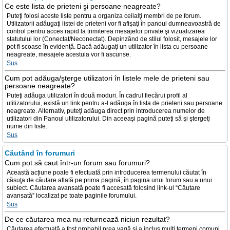
Ce este lista de prieteni şi persoane neagreate?
Puteţi folosi aceste liste pentru a organiza ceilalţi membri de pe forum.
Utilizatorii adăugaţi listei de prieteni vor fi afişaţi în panoul dumneavoastră de
control pentru acces rapid la trimiterea mesajelor private şi vizualizarea
statutului lor (Conectat/Neconectat). Depinzând de stilul folosit, mesajele lor
pot fi scoase în evidenţă. Dacă adăugaţi un utilizator în lista cu persoane
neagreate, mesajele acestuia vor fi ascunse.
Sus
Cum pot adăuga/şterge utilizatori în listele mele de prieteni sau
persoane neagreate?
Puteţi adăuga utilizatori în două moduri. În cadrul fiecărui profil al
utilizatorului, există un link pentru a-l adăuga în lista de prieteni sau persoane
neagreate. Alternativ, puteţi adăuga direct prin introducerea numelor de
utilizatori din Panoul utilizatorului. Din aceeaşi pagină puteţi să şi ştergeţi
nume din liste.
Sus
Căutând în forumuri
Cum pot să caut într-un forum sau forumuri?
Această acțiune poate fi efectuată prin introducerea termenului căutat în
căsuţa de căutare aflată pe prima pagină, în pagina unui forum sau a unui
subiect. Căutarea avansată poate fi accesată folosind link-ul “Căutare
avansată” localizat pe toate paginile forumului.
Sus
De ce căutarea mea nu returnează niciun rezultat?
Căutarea efectuată a fost probabil prea vagă şi a inclus mulţi termeni comuni