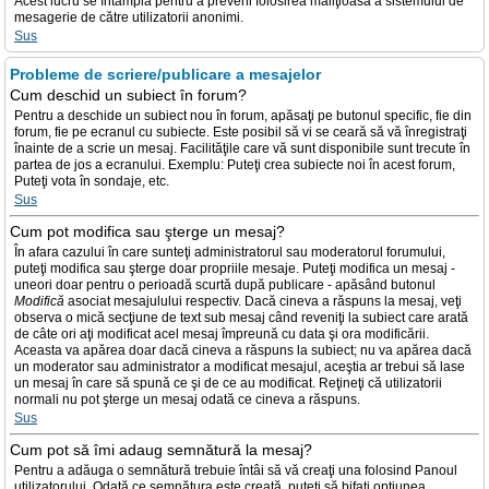
Acest lucru se întâmplă pentru a preveni folosirea maliţioasă a sistemului de
mesagerie de către utilizatorii anonimi.
Sus
Probleme de scriere/publicare a mesajelor
Cum deschid un subiect în forum?
Pentru a deschide un subiect nou în forum, apăsaţi pe butonul specific, fie din
forum, fie pe ecranul cu subiecte. Este posibil să vi se ceară să vă înregistraţi
înainte de a scrie un mesaj. Facilităţile care vă sunt disponibile sunt trecute în
partea de jos a ecranului. Exemplu: Puteţi crea subiecte noi în acest forum,
Puteţi vota în sondaje, etc.
Sus
Cum pot modifica sau şterge un mesaj?
În afara cazului în care sunteţi administratorul sau moderatorul forumului,
puteţi modifica sau şterge doar propriile mesaje. Puteţi modifica un mesaj -
uneori doar pentru o perioadă scurtă după publicare - apăsând butonul
Modifică
asociat mesajulului respectiv. Dacă cineva a răspuns la mesaj, veţi
observa o mică secţiune de text sub mesaj când reveniţi la subiect care arată
de câte ori aţi modificat acel mesaj împreună cu data şi ora modificării.
Aceasta va apărea doar dacă cineva a răspuns la subiect; nu va apărea dacă
un moderator sau administrator a modificat mesajul, aceştia ar trebui să lase
un mesaj în care să spună ce şi de ce au modificat. Reţineţi că utilizatorii
normali nu pot şterge un mesaj odată ce cineva a răspuns.
Sus
Cum pot să îmi adaug semnătură la mesaj?
Pentru a adăuga o semnătură trebuie întâi să vă creaţi una folosind Panoul
utilizatorului. Odată ce semnătura este creată, puteţi să bifaţi opţiunea