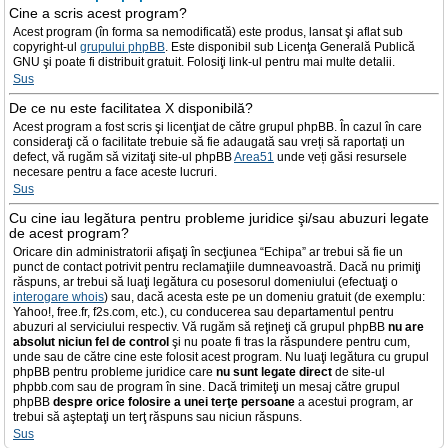
Cine a scris acest program?
Acest program (în forma sa nemodificată) este produs, lansat şi aflat sub
copyright-ul
grupului phpBB
. Este disponibil sub Licenţa Generală Publică
GNU şi poate fi distribuit gratuit. Folosiţi link-ul pentru mai multe detalii.
Sus
De ce nu este facilitatea X disponibilă?
Acest program a fost scris şi licenţiat de către grupul phpBB. În cazul în care
consideraţi că o facilitate trebuie să fie adaugată sau vreți să raportați un
defect, vă rugăm să vizitaţi site-ul phpBB
Area51
unde veți găsi resursele
necesare pentru a face aceste lucruri.
Sus
Cu cine iau legătura pentru probleme juridice şi/sau abuzuri legate
de acest program?
Oricare din administratorii afişaţi în secţiunea “Echipa” ar trebui să fie un
punct de contact potrivit pentru reclamaţiile dumneavoastră. Dacă nu primiţi
răspuns, ar trebui să luaţi legătura cu posesorul domeniului (efectuaţi o
interogare whois
) sau, dacă acesta este pe un domeniu gratuit (de exemplu:
Yahoo!, free.fr, f2s.com, etc.), cu conducerea sau departamentul pentru
abuzuri al serviciului respectiv. Vă rugăm să reţineţi că grupul phpBB
nu are
absolut niciun fel de control
şi nu poate fi tras la răspundere pentru cum,
unde sau de către cine este folosit acest program. Nu luaţi legătura cu grupul
phpBB pentru probleme juridice care
nu sunt legate direct
de site-ul
phpbb.com sau de program în sine. Dacă trimiteţi un mesaj către grupul
phpBB
despre orice folosire a unei terţe persoane
a acestui program, ar
trebui să aşteptaţi un terţ răspuns sau niciun răspuns.
Sus