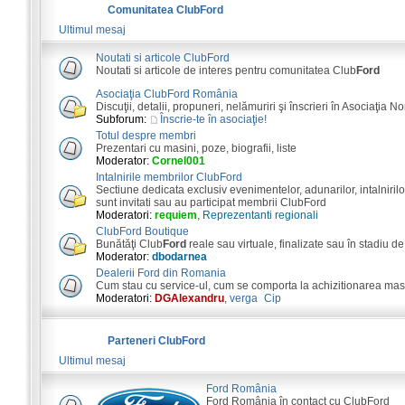
Comunitatea ClubFord
Ultimul mesaj
Noutati si articole ClubFord
Noutati si articole de interes pentru comunitatea Club
Ford
Asociaţia ClubFord România
Discuţii, detalii, propuneri, nelămuriri şi înscrieri în Asociaţia N
Subforum:
Înscrie-te în asociaţie!
Totul despre membri
Prezentari cu masini, poze, biografii, liste
Moderator:
Cornel001
Intalnirile membrilor ClubFord
Sectiune dedicata exclusiv evenimentelor, adunarilor, intalnirilor
sunt invitati sau au participat membrii ClubFord
Moderatori:
requiem
,
Reprezentanti regionali
ClubFord Boutique
Bunătăţi Club
Ford
reale sau virtuale, finalizate sau în stadiu de
Moderator:
dbodarnea
Dealerii Ford din Romania
Cum stau cu service-ul, cum se comporta la achizitionarea masini
Moderatori:
DGAlexandru
,
verga_Cip
Parteneri ClubFord
Ultimul mesaj
Ford România
Ford România în contact cu ClubFord