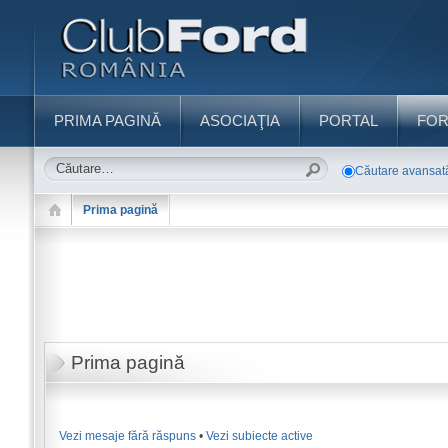
PRIMA PAGINĂ
ASOCIAŢIA
PORTAL
FO
Căutare avansat
Prima pagină
Prima pagină
Vezi mesaje fără răspuns
•
Vezi subiecte active