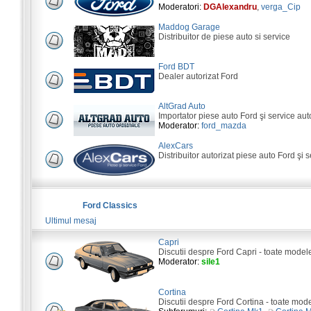
Moderatori:
DGAlexandru
,
verga_Cip
Maddog Garage
Distribuitor de piese auto si service
Ford BDT
Dealer autorizat Ford
AltGrad Auto
Importator piese auto Ford şi service aut
Moderator:
ford_mazda
AlexCars
Distribuitor autorizat piese auto Ford şi s
Ford Classics
Ultimul mesaj
Capri
Discutii despre Ford Capri - toate model
Moderator:
sile1
Cortina
Discutii despre Ford Cortina - toate mod