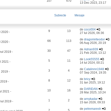
107
470
13 Dec 2023, 23:17
Subiecte
Mesaje
de
coco004
9
13
l 2020 -
27 Iul 2026, 06:36
de
dragomirteodor
66
113
 2020 -
06 Aug 2026, 20:19
de
Adrian939
30
47
ul 2019 -
21 Feb 2026, 13:12
de
Look55555
5
11
l 2021 -
14 Iul 2024, 00:21
de
Catalinnn1948
3
4
 2019 -
07 Sep 2024, 19:35
de
bricy
8
12
 2019 -
31 Ian 2025, 19:12
de
DARIDAN
10
16
l 2021 -
28 Mai 2025, 10:24
de
arnykadar
1
2
nul 2019 -
15 Ian 2026, 09:33
de
petremaresh
2
5