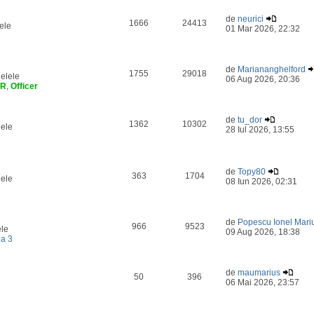
de
neurici
1666
24413
ele
01 Mar 2026, 22:32
de
Mariananghelford
1755
29018
elele
06 Aug 2026, 20:36
ER
,
Officer
de
tu_dor
1362
10302
lele
28 Iul 2026, 13:55
de
Topy80
363
1704
lele
08 Iun 2026, 02:31
de
Popescu Ionel Mari
966
9523
ele
09 Aug 2026, 18:38
a 3
de
maumarius
50
396
06 Mai 2026, 23:57