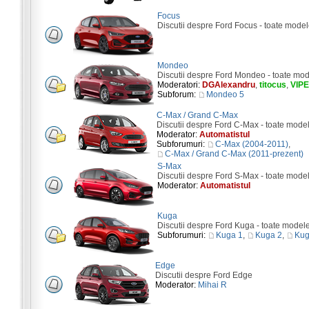
Focus
Discutii despre Ford Focus - toate model
Mondeo
Discutii despre Ford Mondeo - toate mod
Moderatori:
DGAlexandru
,
titocus
,
VIP
Subforum:
Mondeo 5
C-Max / Grand C-Max
Discutii despre Ford C-Max - toate mode
Moderator:
Automatistul
Subforumuri:
C-Max (2004-2011)
,
C-Max / Grand C-Max (2011-prezent)
S-Max
Discutii despre Ford S-Max - toate mode
Moderator:
Automatistul
Kuga
Discutii despre Ford Kuga - toate model
Subforumuri:
Kuga 1
,
Kuga 2
,
Kug
Edge
Discutii despre Ford Edge
Moderator:
Mihai R