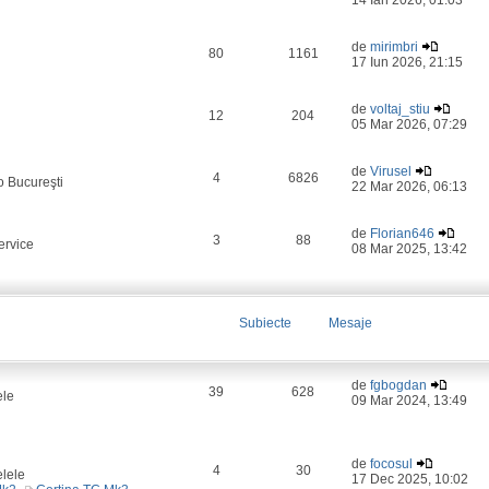
14 Ian 2026, 01:03
de
mirimbri
80
1161
17 Iun 2026, 21:15
de
voltaj_stiu
12
204
05 Mar 2026, 07:29
de
Virusel
4
6826
o Bucureşti
22 Mar 2026, 06:13
de
Florian646
3
88
ervice
08 Mar 2025, 13:42
Subiecte
Mesaje
de
fgbogdan
39
628
ele
09 Mar 2024, 13:49
de
focosul
4
30
elele
17 Dec 2025, 10:02