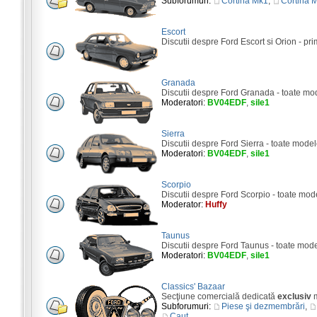
Subforumuri:
Cortina Mk1
,
Cortina 
Escort
Discutii despre Ford Escort si Orion - pri
Granada
Discutii despre Ford Granada - toate mo
Moderatori:
BV04EDF
,
sile1
Sierra
Discutii despre Ford Sierra - toate model
Moderatori:
BV04EDF
,
sile1
Scorpio
Discutii despre Ford Scorpio - toate mod
Moderator:
Huffy
Taunus
Discutii despre Ford Taunus - toate mod
Moderatori:
BV04EDF
,
sile1
Classics' Bazaar
Secţiune comercială dedicată
exclusiv
m
Subforumuri:
Piese şi dezmembrări
,
Caut