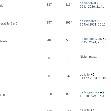
de
SandRat
337
3154
ele
09 Iul 2026, 21:41
de
xxdadixx
257
3934
ratiile 5 si 6
25 Noi 2021, 16:15
de
BogdanCJ86
48
556
delele
30 Oct 2024, 21:08
Niciun mesaj
0
0
de
jeffe
8
37
01 Feb 2023, 21:15
de
bographics
218
902
lele
11 Feb 2026, 14:31
de
jeffe