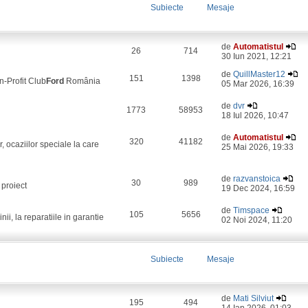
Subiecte
Mesaje
de
Automatistul
26
714
30 Iun 2021, 12:21
de
QuillMaster12
151
1398
on-Profit Club
Ford
România
05 Mar 2026, 16:39
de
dvr
1773
58953
18 Iul 2026, 10:47
de
Automatistul
320
41182
, ocaziilor speciale la care
25 Mai 2026, 19:33
de
razvanstoica
30
989
 proiect
19 Dec 2024, 16:59
de
Timspace
105
5656
i, la reparatiile in garantie
02 Noi 2024, 11:20
Subiecte
Mesaje
de
Mati Silviut
195
494