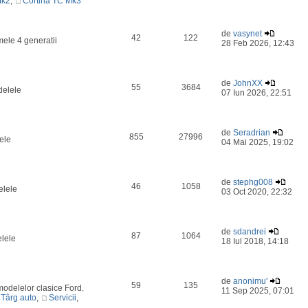
Mk2
,
Cortina TC Mk3
de
vasynet
42
122
mele 4 generatii
28 Feb 2026, 12:43
de
JohnXX
55
3684
delele
07 Iun 2026, 22:51
de
Seradrian
855
27996
ele
04 Mai 2025, 19:02
de
stephg008
46
1058
elele
03 Oct 2020, 22:32
de
sdandrei
87
1064
elele
18 Iul 2018, 14:18
de
anonimu'
59
135
odelelor clasice Ford.
11 Sep 2025, 07:01
Târg auto
,
Servicii
,