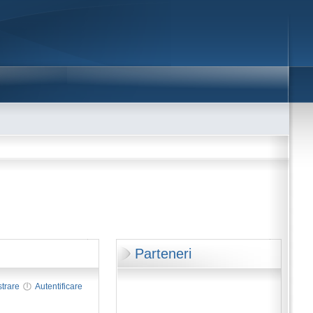
Parteneri
strare
Autentificare