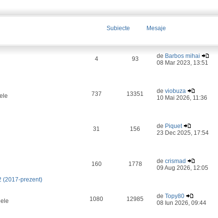
Subiecte
Mesaje
de
Barbos mihai
4
93
08 Mar 2023, 13:51
de
viobuza
737
13351
ele
10 Mai 2026, 11:36
de
Piquet
31
156
23 Dec 2025, 17:54
de
crismad
160
1778
09 Aug 2026, 12:05
2 (2017-prezent)
de
Topy80
1080
12985
lele
08 Iun 2026, 09:44