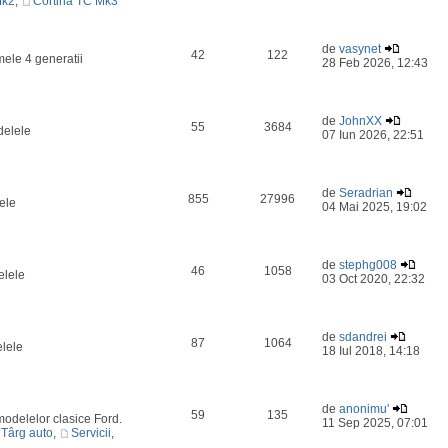
Mk2
,
Cortina TC Mk3
de
vasynet
42
122
mele 4 generatii
28 Feb 2026, 12:43
de
JohnXX
55
3684
delele
07 Iun 2026, 22:51
de
Seradrian
855
27996
ele
04 Mai 2025, 19:02
de
stephg008
46
1058
elele
03 Oct 2020, 22:32
de
sdandrei
87
1064
elele
18 Iul 2018, 14:18
de
anonimu'
59
135
odelelor clasice Ford.
11 Sep 2025, 07:01
Târg auto
,
Servicii
,