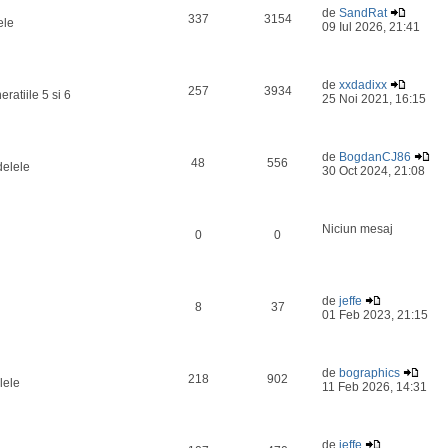
de
SandRat
337
3154
ele
09 Iul 2026, 21:41
de
xxdadixx
257
3934
ratiile 5 si 6
25 Noi 2021, 16:15
de
BogdanCJ86
48
556
delele
30 Oct 2024, 21:08
Niciun mesaj
0
0
de
jeffe
8
37
01 Feb 2023, 21:15
de
bographics
218
902
lele
11 Feb 2026, 14:31
de
jeffe