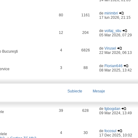
14 Ian 2026, 01:03
de
mirimbri
80
1161
17 Iun 2026, 21:15
de
voltaj_stiu
12
204
05 Mar 2026, 07:29
de
Virusel
4
6826
o Bucureşti
22 Mar 2026, 06:13
de
Florian646
3
88
ervice
08 Mar 2025, 13:42
Subiecte
Mesaje
de
fgbogdan
39
628
ele
09 Mar 2024, 13:49
de
focosul
4
30
elele
17 Dec 2025, 10:02