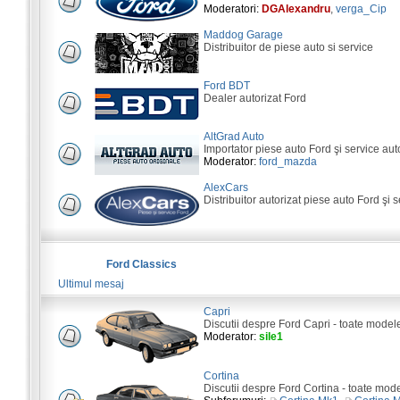
Moderatori:
DGAlexandru
,
verga_Cip
Maddog Garage
Distribuitor de piese auto si service
Ford BDT
Dealer autorizat Ford
AltGrad Auto
Importator piese auto Ford şi service aut
Moderator:
ford_mazda
AlexCars
Distribuitor autorizat piese auto Ford şi s
Ford Classics
Ultimul mesaj
Capri
Discutii despre Ford Capri - toate model
Moderator:
sile1
Cortina
Discutii despre Ford Cortina - toate mod