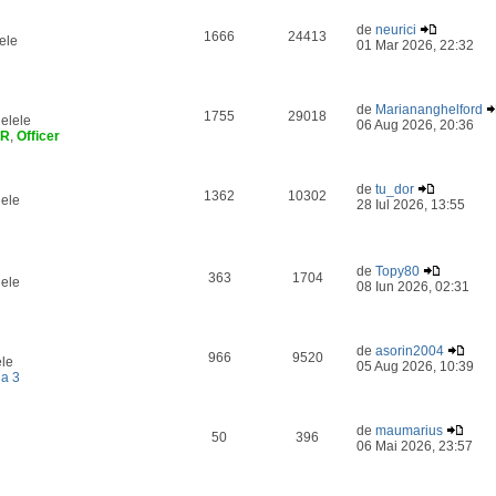
de
neurici
1666
24413
ele
01 Mar 2026, 22:32
de
Mariananghelford
1755
29018
elele
06 Aug 2026, 20:36
ER
,
Officer
de
tu_dor
1362
10302
lele
28 Iul 2026, 13:55
de
Topy80
363
1704
lele
08 Iun 2026, 02:31
de
asorin2004
966
9520
ele
05 Aug 2026, 10:39
a 3
de
maumarius
50
396
06 Mai 2026, 23:57