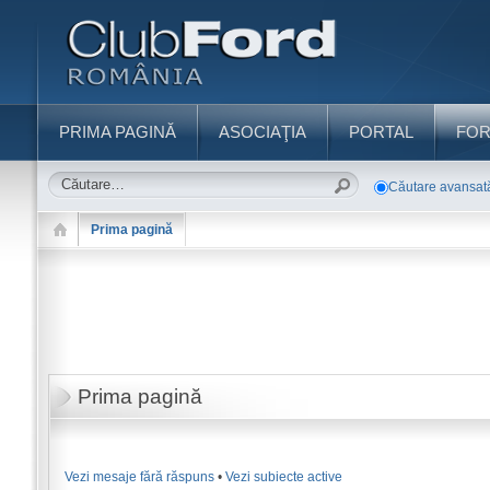
PRIMA PAGINĂ
ASOCIAŢIA
PORTAL
FO
Căutare avansat
Prima pagină
Prima pagină
Vezi mesaje fără răspuns
•
Vezi subiecte active