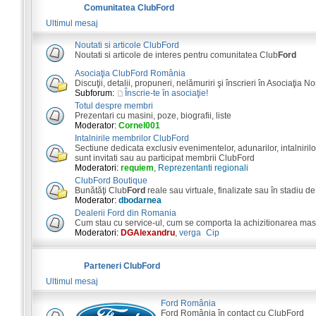
Comunitatea ClubFord
Ultimul mesaj
Noutati si articole ClubFord
Noutati si articole de interes pentru comunitatea Club
Ford
Asociaţia ClubFord România
Discuţii, detalii, propuneri, nelămuriri şi înscrieri în Asociaţia N
Subforum:
Înscrie-te în asociaţie!
Totul despre membri
Prezentari cu masini, poze, biografii, liste
Moderator:
Cornel001
Intalnirile membrilor ClubFord
Sectiune dedicata exclusiv evenimentelor, adunarilor, intalnirilor
sunt invitati sau au participat membrii ClubFord
Moderatori:
requiem
,
Reprezentanti regionali
ClubFord Boutique
Bunătăţi Club
Ford
reale sau virtuale, finalizate sau în stadiu de
Moderator:
dbodarnea
Dealerii Ford din Romania
Cum stau cu service-ul, cum se comporta la achizitionarea masini
Moderatori:
DGAlexandru
,
verga_Cip
Parteneri ClubFord
Ultimul mesaj
Ford România
Ford România în contact cu ClubFord