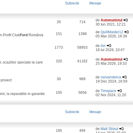
Subiecte
Mesaje
de
Automatistul
26
714
30 Iun 2021, 12:21
de
QuillMaster12
151
1398
on-Profit Club
Ford
România
05 Mar 2026, 16:39
de
dvr
1773
58953
18 Iul 2026, 10:47
de
Automatistul
320
41182
, ocaziilor speciale la care
25 Mai 2026, 19:33
de
razvanstoica
30
989
 proiect
19 Dec 2024, 16:59
de
Timspace
105
5656
i, la reparatiile in garantie
02 Noi 2024, 11:20
Subiecte
Mesaje
de
Mati Silviut
195
494