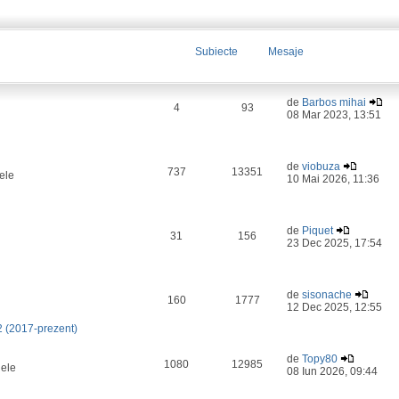
Subiecte
Mesaje
de
Barbos mihai
4
93
08 Mar 2023, 13:51
de
viobuza
737
13351
ele
10 Mai 2026, 11:36
de
Piquet
31
156
23 Dec 2025, 17:54
de
sisonache
160
1777
12 Dec 2025, 12:55
2 (2017-prezent)
de
Topy80
1080
12985
lele
08 Iun 2026, 09:44