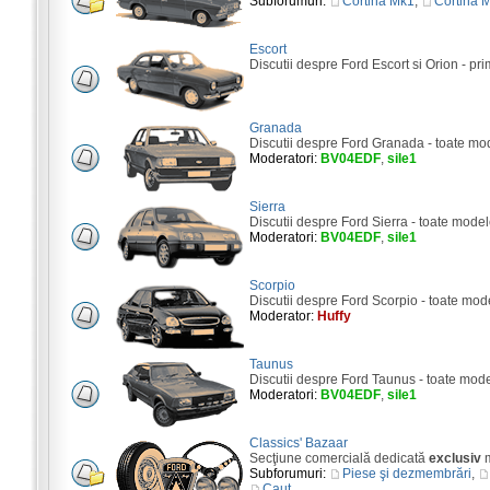
Subforumuri:
Cortina Mk1
,
Cortina 
Escort
Discutii despre Ford Escort si Orion - pri
Granada
Discutii despre Ford Granada - toate mo
Moderatori:
BV04EDF
,
sile1
Sierra
Discutii despre Ford Sierra - toate model
Moderatori:
BV04EDF
,
sile1
Scorpio
Discutii despre Ford Scorpio - toate mod
Moderator:
Huffy
Taunus
Discutii despre Ford Taunus - toate mod
Moderatori:
BV04EDF
,
sile1
Classics' Bazaar
Secţiune comercială dedicată
exclusiv
m
Subforumuri:
Piese şi dezmembrări
,
Caut