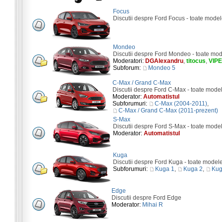
Focus
Discutii despre Ford Focus - toate model
Mondeo
Discutii despre Ford Mondeo - toate mod
Moderatori:
DGAlexandru
,
titocus
,
VIP
Subforum:
Mondeo 5
C-Max / Grand C-Max
Discutii despre Ford C-Max - toate mode
Moderator:
Automatistul
Subforumuri:
C-Max (2004-2011)
,
C-Max / Grand C-Max (2011-prezent)
S-Max
Discutii despre Ford S-Max - toate mode
Moderator:
Automatistul
Kuga
Discutii despre Ford Kuga - toate model
Subforumuri:
Kuga 1
,
Kuga 2
,
Kug
Edge
Discutii despre Ford Edge
Moderator:
Mihai R