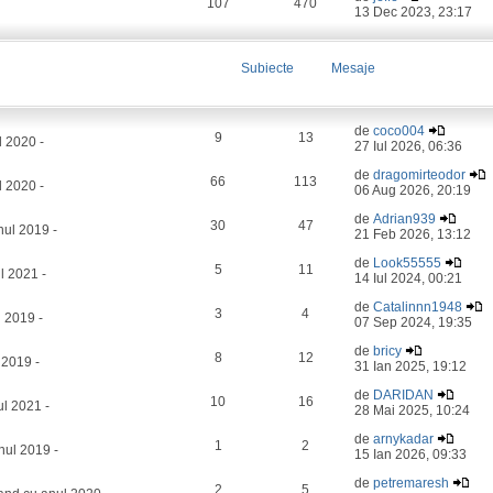
107
470
13 Dec 2023, 23:17
Subiecte
Mesaje
de
coco004
9
13
l 2020 -
27 Iul 2026, 06:36
de
dragomirteodor
66
113
 2020 -
06 Aug 2026, 20:19
de
Adrian939
30
47
ul 2019 -
21 Feb 2026, 13:12
de
Look55555
5
11
l 2021 -
14 Iul 2024, 00:21
de
Catalinnn1948
3
4
 2019 -
07 Sep 2024, 19:35
de
bricy
8
12
 2019 -
31 Ian 2025, 19:12
de
DARIDAN
10
16
l 2021 -
28 Mai 2025, 10:24
de
arnykadar
1
2
nul 2019 -
15 Ian 2026, 09:33
de
petremaresh
2
5