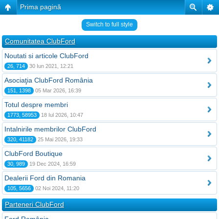
Prima pagină
Switch to full style
Comunitatea ClubFord
Noutati si articole ClubFord
26, 714
30 Iun 2021, 12:21
Asociaţia ClubFord România
151, 1398
05 Mar 2026, 16:39
Totul despre membri
1773, 58953
18 Iul 2026, 10:47
Intalnirile membrilor ClubFord
320, 41182
25 Mai 2026, 19:33
ClubFord Boutique
30, 989
19 Dec 2024, 16:59
Dealerii Ford din Romania
105, 5656
02 Noi 2024, 11:20
Parteneri ClubFord