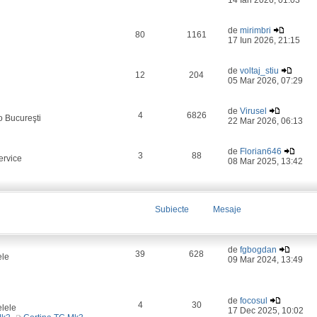
14 Ian 2026, 01:03
de
mirimbri
80
1161
17 Iun 2026, 21:15
de
voltaj_stiu
12
204
05 Mar 2026, 07:29
de
Virusel
4
6826
o Bucureşti
22 Mar 2026, 06:13
de
Florian646
3
88
ervice
08 Mar 2025, 13:42
Subiecte
Mesaje
de
fgbogdan
39
628
ele
09 Mar 2024, 13:49
de
focosul
4
30
elele
17 Dec 2025, 10:02