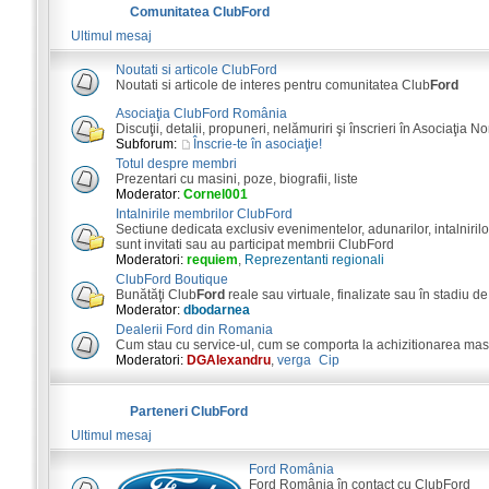
Comunitatea ClubFord
Ultimul mesaj
Noutati si articole ClubFord
Noutati si articole de interes pentru comunitatea Club
Ford
Asociaţia ClubFord România
Discuţii, detalii, propuneri, nelămuriri şi înscrieri în Asociaţia N
Subforum:
Înscrie-te în asociaţie!
Totul despre membri
Prezentari cu masini, poze, biografii, liste
Moderator:
Cornel001
Intalnirile membrilor ClubFord
Sectiune dedicata exclusiv evenimentelor, adunarilor, intalnirilor
sunt invitati sau au participat membrii ClubFord
Moderatori:
requiem
,
Reprezentanti regionali
ClubFord Boutique
Bunătăţi Club
Ford
reale sau virtuale, finalizate sau în stadiu de
Moderator:
dbodarnea
Dealerii Ford din Romania
Cum stau cu service-ul, cum se comporta la achizitionarea masini
Moderatori:
DGAlexandru
,
verga_Cip
Parteneri ClubFord
Ultimul mesaj
Ford România
Ford România în contact cu ClubFord