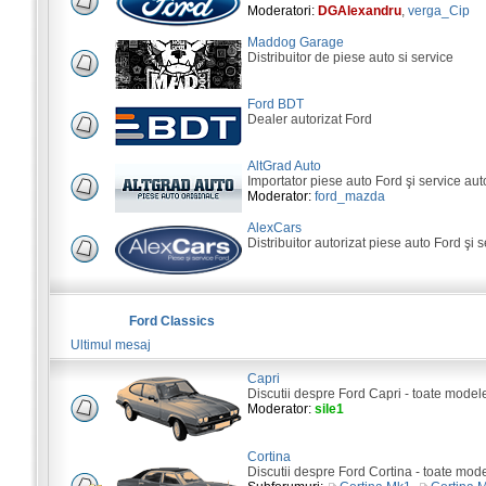
Moderatori:
DGAlexandru
,
verga_Cip
Maddog Garage
Distribuitor de piese auto si service
Ford BDT
Dealer autorizat Ford
AltGrad Auto
Importator piese auto Ford şi service aut
Moderator:
ford_mazda
AlexCars
Distribuitor autorizat piese auto Ford şi s
Ford Classics
Ultimul mesaj
Capri
Discutii despre Ford Capri - toate model
Moderator:
sile1
Cortina
Discutii despre Ford Cortina - toate mod