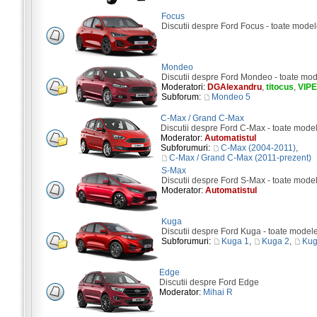
Focus
Discutii despre Ford Focus - toate model
Mondeo
Discutii despre Ford Mondeo - toate mod
Moderatori:
DGAlexandru
,
titocus
,
VIP
Subforum:
Mondeo 5
C-Max / Grand C-Max
Discutii despre Ford C-Max - toate mode
Moderator:
Automatistul
Subforumuri:
C-Max (2004-2011)
,
C-Max / Grand C-Max (2011-prezent)
S-Max
Discutii despre Ford S-Max - toate mode
Moderator:
Automatistul
Kuga
Discutii despre Ford Kuga - toate model
Subforumuri:
Kuga 1
,
Kuga 2
,
Kug
Edge
Discutii despre Ford Edge
Moderator:
Mihai R