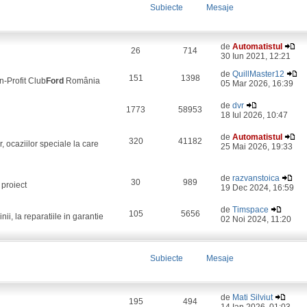
Subiecte
Mesaje
de
Automatistul
26
714
30 Iun 2021, 12:21
de
QuillMaster12
151
1398
on-Profit Club
Ford
România
05 Mar 2026, 16:39
de
dvr
1773
58953
18 Iul 2026, 10:47
de
Automatistul
320
41182
, ocaziilor speciale la care
25 Mai 2026, 19:33
de
razvanstoica
30
989
 proiect
19 Dec 2024, 16:59
de
Timspace
105
5656
i, la reparatiile in garantie
02 Noi 2024, 11:20
Subiecte
Mesaje
de
Mati Silviut
195
494