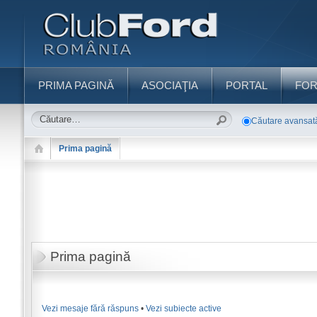
PRIMA PAGINĂ
ASOCIAŢIA
PORTAL
FO
Căutare avansat
Prima pagină
Prima pagină
Vezi mesaje fără răspuns
•
Vezi subiecte active