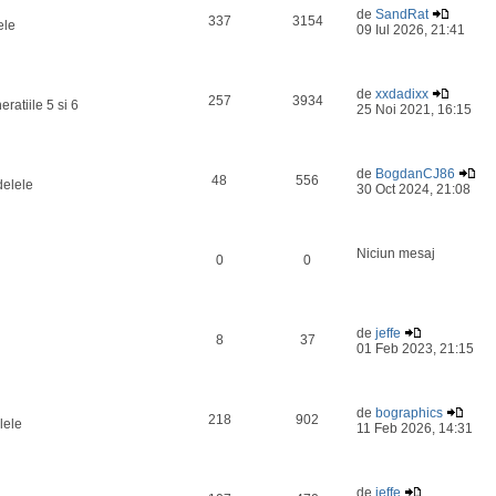
de
SandRat
337
3154
ele
09 Iul 2026, 21:41
de
xxdadixx
257
3934
ratiile 5 si 6
25 Noi 2021, 16:15
de
BogdanCJ86
48
556
delele
30 Oct 2024, 21:08
Niciun mesaj
0
0
de
jeffe
8
37
01 Feb 2023, 21:15
de
bographics
218
902
lele
11 Feb 2026, 14:31
de
jeffe