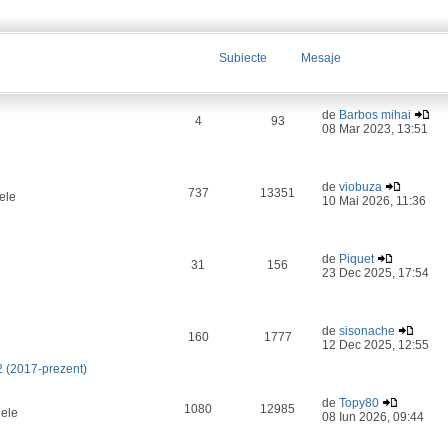
Subiecte
Mesaje
de
Barbos mihai
4
93
08 Mar 2023, 13:51
de
viobuza
737
13351
ele
10 Mai 2026, 11:36
de
Piquet
31
156
23 Dec 2025, 17:54
de
sisonache
160
1777
12 Dec 2025, 12:55
2 (2017-prezent)
de
Topy80
1080
12985
lele
08 Iun 2026, 09:44