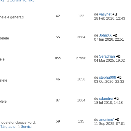
Mk2
,
Cortina TC Mk3
de
vasynet
42
122
mele 4 generatii
28 Feb 2026, 12:43
de
JohnXX
55
3684
delele
07 Iun 2026, 22:51
de
Seradrian
855
27996
ele
04 Mai 2025, 19:02
de
stephg008
46
1058
elele
03 Oct 2020, 22:32
de
sdandrei
87
1064
elele
18 Iul 2018, 14:18
de
anonimu'
59
135
odelelor clasice Ford.
11 Sep 2025, 07:01
Târg auto
,
Servicii
,