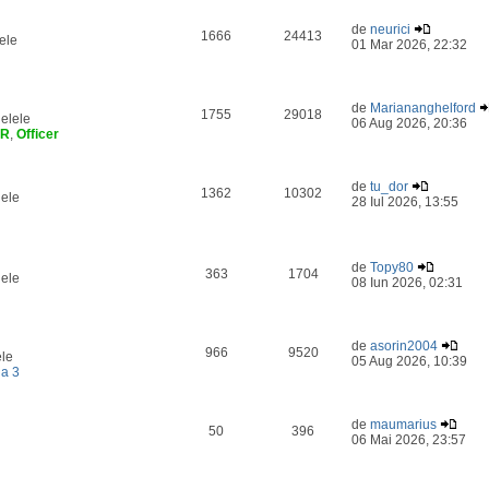
de
neurici
1666
24413
ele
01 Mar 2026, 22:32
de
Mariananghelford
1755
29018
elele
06 Aug 2026, 20:36
ER
,
Officer
de
tu_dor
1362
10302
lele
28 Iul 2026, 13:55
de
Topy80
363
1704
lele
08 Iun 2026, 02:31
de
asorin2004
966
9520
ele
05 Aug 2026, 10:39
a 3
de
maumarius
50
396
06 Mai 2026, 23:57