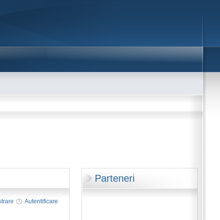
Parteneri
strare
Autentificare