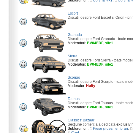
Subforumuri:
Cortina Mk1
,
Cortina 
Escort
Discutii despre Ford Escort si Orion - pri
Granada
Discutii despre Ford Granada - toate mo
Moderatori:
BV04EDF
,
sile1
Sierra
Discutii despre Ford Sierra - toate model
Moderatori:
BV04EDF
,
sile1
Scorpio
Discutii despre Ford Scorpio - toate mod
Moderator:
Huffy
Taunus
Discutii despre Ford Taunus - toate mod
Moderatori:
BV04EDF
,
sile1
Classics' Bazaar
Secţiune comercială dedicată
exclusiv
m
Subforumuri:
Piese şi dezmembrări
,
Caut