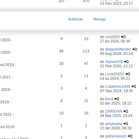
107
470
13 Dec 2023, 23:17
Subiecte
Mesaje
de
coco004
9
13
l 2020 -
27 Iul 2026, 06:36
de
dragomirteodor
66
113
 2020 -
06 Aug 2026, 20:19
de
Adrian939
30
47
ul 2019 -
21 Feb 2026, 13:12
de
Look55555
5
11
l 2021 -
14 Iul 2024, 00:21
de
Catalinnn1948
3
4
 2019 -
07 Sep 2024, 19:35
de
bricy
8
12
 2019 -
31 Ian 2025, 19:12
de
DARIDAN
10
16
l 2021 -
28 Mai 2025, 10:24
de
arnykadar
1
2
nul 2019 -
15 Ian 2026, 09:33
de
petremaresh
2
5