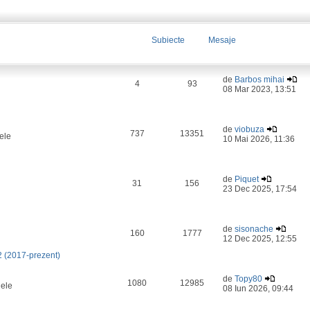
Subiecte
Mesaje
de
Barbos mihai
4
93
08 Mar 2023, 13:51
de
viobuza
737
13351
ele
10 Mai 2026, 11:36
de
Piquet
31
156
23 Dec 2025, 17:54
de
sisonache
160
1777
12 Dec 2025, 12:55
2 (2017-prezent)
de
Topy80
1080
12985
lele
08 Iun 2026, 09:44