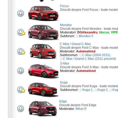
Focus
Discutii despre Ford Focus - toate model
Mondeo
Discutii despre Ford Mondeo - toate mod
Moderatori:
DGAlexandru
,
titocus
,
VIP
Subforum:
Mondeo 5
C-Max / Grand C-Max
Discutii despre Ford C-Max - toate mode
Moderator:
Automatistul
Subforumuri:
C-Max (2004-2011)
,
C-Max / Grand C-Max (2011-prezent)
S-Max
Discutii despre Ford S-Max - toate mode
Moderator:
Automatistul
Kuga
Discutii despre Ford Kuga - toate model
Subforumuri:
Kuga 1
,
Kuga 2
,
Kug
Edge
Discutii despre Ford Edge
Moderator:
Mihai R