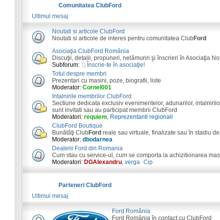
Comunitatea ClubFord
Ultimul mesaj
Noutati si articole ClubFord
Noutati si articole de interes pentru comunitatea Club
Ford
Asociaţia ClubFord România
Discuţii, detalii, propuneri, nelămuriri şi înscrieri în Asociaţia N
Subforum:
Înscrie-te în asociaţie!
Totul despre membri
Prezentari cu masini, poze, biografii, liste
Moderator:
Cornel001
Intalnirile membrilor ClubFord
Sectiune dedicata exclusiv evenimentelor, adunarilor, intalnirilor
sunt invitati sau au participat membrii ClubFord
Moderatori:
requiem
,
Reprezentanti regionali
ClubFord Boutique
Bunătăţi Club
Ford
reale sau virtuale, finalizate sau în stadiu de
Moderator:
dbodarnea
Dealerii Ford din Romania
Cum stau cu service-ul, cum se comporta la achizitionarea masini
Moderatori:
DGAlexandru
,
verga_Cip
Parteneri ClubFord
Ultimul mesaj
Ford România
Ford România în contact cu ClubFord