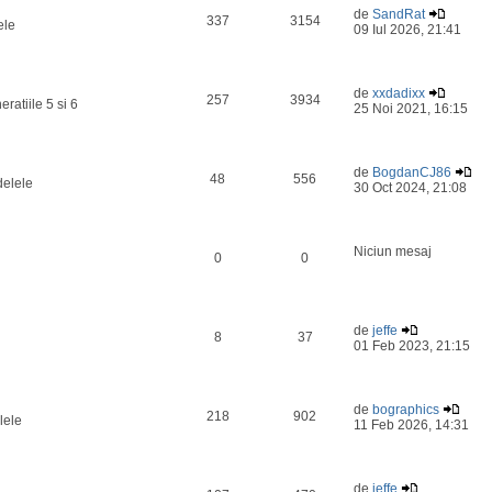
de
SandRat
337
3154
ele
09 Iul 2026, 21:41
de
xxdadixx
257
3934
ratiile 5 si 6
25 Noi 2021, 16:15
de
BogdanCJ86
48
556
delele
30 Oct 2024, 21:08
Niciun mesaj
0
0
de
jeffe
8
37
01 Feb 2023, 21:15
de
bographics
218
902
lele
11 Feb 2026, 14:31
de
jeffe