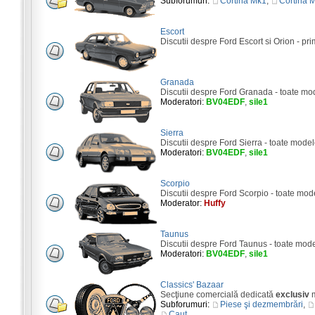
Subforumuri:
Cortina Mk1
,
Cortina 
Escort
Discutii despre Ford Escort si Orion - pri
Granada
Discutii despre Ford Granada - toate mo
Moderatori:
BV04EDF
,
sile1
Sierra
Discutii despre Ford Sierra - toate model
Moderatori:
BV04EDF
,
sile1
Scorpio
Discutii despre Ford Scorpio - toate mod
Moderator:
Huffy
Taunus
Discutii despre Ford Taunus - toate mod
Moderatori:
BV04EDF
,
sile1
Classics' Bazaar
Secţiune comercială dedicată
exclusiv
m
Subforumuri:
Piese şi dezmembrări
,
Caut