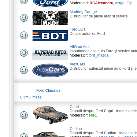
Moderatori:
DGAlexandru
,
verga_Cip
Maddog Garage
Distribuitor de piese auto si service
Ford BDT
Dealer autorizat Ford
AltGrad Auto
Importator piese auto Ford şi service aut
Moderator:
ford_mazda
AlexCars
Distribuitor autorizat piese auto Ford şi s
Ford Classics
Ultimul mesaj
Capri
Discutii despre Ford Capri - toate model
Moderator:
sile1
Cortina
Discutii despre Ford Cortina - toate mod