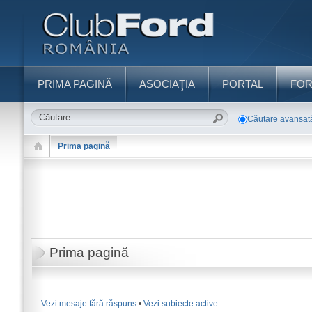
PRIMA PAGINĂ
ASOCIAŢIA
PORTAL
FO
Căutare avansat
Prima pagină
Prima pagină
Vezi mesaje fără răspuns
•
Vezi subiecte active