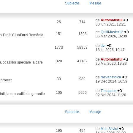
Subiecte
Mesaje
de
Automatistul
26
714
30 Iun 2021, 12:21
de
QuillMaster12
151
1398
on-Profit Club
Ford
România
05 Mar 2026, 16:39
de
dvr
1773
58953
18 Iul 2026, 10:47
de
Automatistul
320
41182
, ocaziilor speciale la care
25 Mai 2026, 19:33
de
razvanstoica
30
989
 proiect
19 Dec 2024, 16:59
de
Timspace
105
5656
i, la reparatiile in garantie
02 Noi 2024, 11:20
Subiecte
Mesaje
de
Mati Silviut
195
494