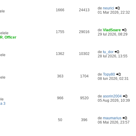
de
neurici
1666
24413
ele
01 Mar 2026, 22:32
de
VladSoare
1755
29016
elele
29 Iul 2026, 08:29
ER
,
Officer
de
tu_dor
1362
10302
lele
28 Iul 2026, 13:55
de
Topy80
363
1704
lele
08 Iun 2026, 02:31
de
asorin2004
966
9520
ele
05 Aug 2026, 10:39
a 3
de
maumarius
50
396
06 Mai 2026, 23:57