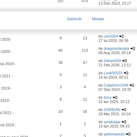
107
470
13 Dec 2023, 23:17
Subiecte
Mesaje
de
coco004
9
13
l 2020 -
27 Iul 2026, 06:36
de
dragomirteodor
66
113
 2020 -
06 Aug 2026, 20:19
de
Adrian939
30
47
ul 2019 -
21 Feb 2026, 13:12
de
Look55555
5
11
l 2021 -
14 Iul 2024, 00:21
de
Catalinnn1948
3
4
 2019 -
07 Sep 2024, 19:35
de
bricy
8
12
 2019 -
31 Ian 2025, 19:12
de
DARIDAN
10
16
l 2021 -
28 Mai 2025, 10:24
de
arnykadar
1
2
nul 2019 -
15 Ian 2026, 09:33
de
petremaresh
2
5