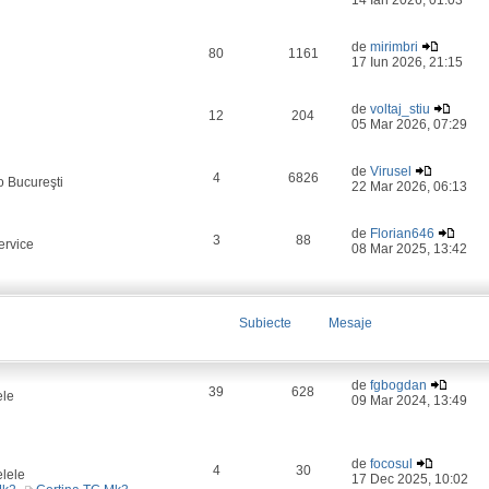
14 Ian 2026, 01:03
de
mirimbri
80
1161
17 Iun 2026, 21:15
de
voltaj_stiu
12
204
05 Mar 2026, 07:29
de
Virusel
4
6826
o Bucureşti
22 Mar 2026, 06:13
de
Florian646
3
88
ervice
08 Mar 2025, 13:42
Subiecte
Mesaje
de
fgbogdan
39
628
ele
09 Mar 2024, 13:49
de
focosul
4
30
elele
17 Dec 2025, 10:02