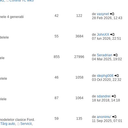
Mk2
,
Cortina TC Mk3
de
vasynet
42
122
mele 4 generatii
28 Feb 2026, 12:43
de
JohnXX
55
3684
delele
07 Iun 2026, 22:51
de
Seradrian
855
27996
ele
04 Mai 2025, 19:02
de
stephg008
46
1058
elele
03 Oct 2020, 22:32
de
sdandrei
87
1064
elele
18 Iul 2018, 14:18
de
anonimu'
59
135
odelelor clasice Ford.
11 Sep 2025, 07:01
Târg auto
,
Servicii
,