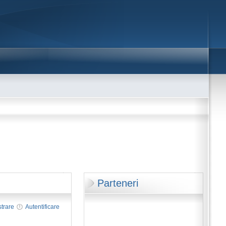
Parteneri
strare
Autentificare