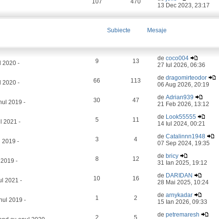
107
470
13 Dec 2023, 23:17
Subiecte
Mesaje
de
coco004
9
13
l 2020 -
27 Iul 2026, 06:36
de
dragomirteodor
66
113
 2020 -
06 Aug 2026, 20:19
de
Adrian939
30
47
ul 2019 -
21 Feb 2026, 13:12
de
Look55555
5
11
l 2021 -
14 Iul 2024, 00:21
de
Catalinnn1948
3
4
 2019 -
07 Sep 2024, 19:35
de
bricy
8
12
 2019 -
31 Ian 2025, 19:12
de
DARIDAN
10
16
l 2021 -
28 Mai 2025, 10:24
de
arnykadar
1
2
nul 2019 -
15 Ian 2026, 09:33
de
petremaresh
2
5