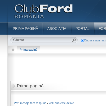
PRIMA PAGINĂ
ASOCIAŢIA
PORTAL
FO
Căutare avansat
Prima pagină
Prima pagină
Vezi mesaje fără răspuns
•
Vezi subiecte active