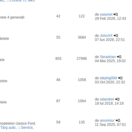
Mk2
,
Cortina TC Mk3
de
vasynet
42
122
mele 4 generatii
28 Feb 2026, 12:43
de
JohnXX
55
3684
delele
07 Iun 2026, 22:51
de
Seradrian
855
27996
ele
04 Mai 2025, 19:02
de
stephg008
46
1058
elele
03 Oct 2020, 22:32
de
sdandrei
87
1064
elele
18 Iul 2018, 14:18
de
anonimu'
59
135
odelelor clasice Ford.
11 Sep 2025, 07:01
Târg auto
,
Servicii
,