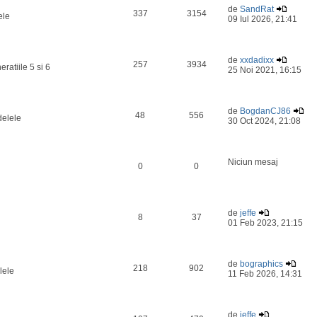
de
SandRat
337
3154
ele
09 Iul 2026, 21:41
de
xxdadixx
257
3934
ratiile 5 si 6
25 Noi 2021, 16:15
de
BogdanCJ86
48
556
delele
30 Oct 2024, 21:08
Niciun mesaj
0
0
de
jeffe
8
37
01 Feb 2023, 21:15
de
bographics
218
902
lele
11 Feb 2026, 14:31
de
jeffe