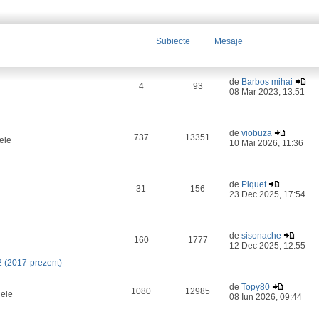
Subiecte
Mesaje
de
Barbos mihai
4
93
08 Mar 2023, 13:51
de
viobuza
737
13351
ele
10 Mai 2026, 11:36
de
Piquet
31
156
23 Dec 2025, 17:54
de
sisonache
160
1777
12 Dec 2025, 12:55
2 (2017-prezent)
de
Topy80
1080
12985
lele
08 Iun 2026, 09:44