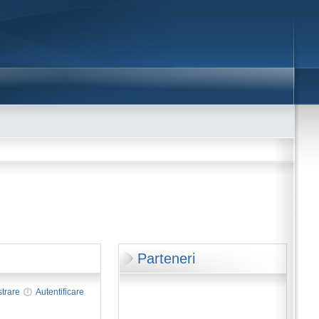
Parteneri
strare
Autentificare