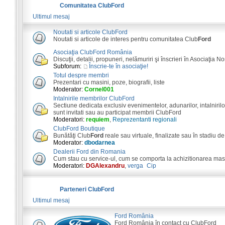
Comunitatea ClubFord
Ultimul mesaj
Noutati si articole ClubFord
Noutati si articole de interes pentru comunitatea Club
Ford
Asociaţia ClubFord România
Discuţii, detalii, propuneri, nelămuriri şi înscrieri în Asociaţia N
Subforum:
Înscrie-te în asociaţie!
Totul despre membri
Prezentari cu masini, poze, biografii, liste
Moderator:
Cornel001
Intalnirile membrilor ClubFord
Sectiune dedicata exclusiv evenimentelor, adunarilor, intalnirilor
sunt invitati sau au participat membrii ClubFord
Moderatori:
requiem
,
Reprezentanti regionali
ClubFord Boutique
Bunătăţi Club
Ford
reale sau virtuale, finalizate sau în stadiu de
Moderator:
dbodarnea
Dealerii Ford din Romania
Cum stau cu service-ul, cum se comporta la achizitionarea masini
Moderatori:
DGAlexandru
,
verga_Cip
Parteneri ClubFord
Ultimul mesaj
Ford România
Ford România în contact cu ClubFord