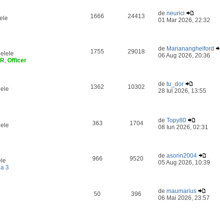
de
neurici
1666
24413
ele
01 Mar 2026, 22:32
de
Mariananghelford
1755
29018
elele
06 Aug 2026, 20:36
ER
,
Officer
de
tu_dor
1362
10302
lele
28 Iul 2026, 13:55
de
Topy80
363
1704
lele
08 Iun 2026, 02:31
de
asorin2004
966
9520
ele
05 Aug 2026, 10:39
a 3
de
maumarius
50
396
06 Mai 2026, 23:57