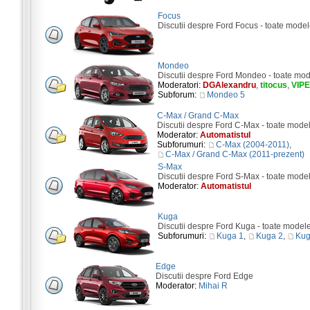
Focus
Discutii despre Ford Focus - toate model
Mondeo
Discutii despre Ford Mondeo - toate mod
Moderatori:
DGAlexandru
,
titocus
,
VIP
Subforum:
Mondeo 5
C-Max / Grand C-Max
Discutii despre Ford C-Max - toate mode
Moderator:
Automatistul
Subforumuri:
C-Max (2004-2011)
,
C-Max / Grand C-Max (2011-prezent)
S-Max
Discutii despre Ford S-Max - toate mode
Moderator:
Automatistul
Kuga
Discutii despre Ford Kuga - toate model
Subforumuri:
Kuga 1
,
Kuga 2
,
Kug
Edge
Discutii despre Ford Edge
Moderator:
Mihai R