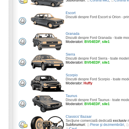
Subforumuri:
Cortina Mk1
,
Cortina 
Escort
Discutii despre Ford Escort si Orion - pri
Granada
Discutii despre Ford Granada - toate mo
Moderatori:
BV04EDF
,
sile1
Sierra
Discutii despre Ford Sierra - toate model
Moderatori:
BV04EDF
,
sile1
Scorpio
Discutii despre Ford Scorpio - toate mod
Moderator:
Huffy
Taunus
Discutii despre Ford Taunus - toate mod
Moderatori:
BV04EDF
,
sile1
Classics' Bazaar
Secţiune comercială dedicată
exclusiv
m
Subforumuri:
Piese şi dezmembrări
,
Caut