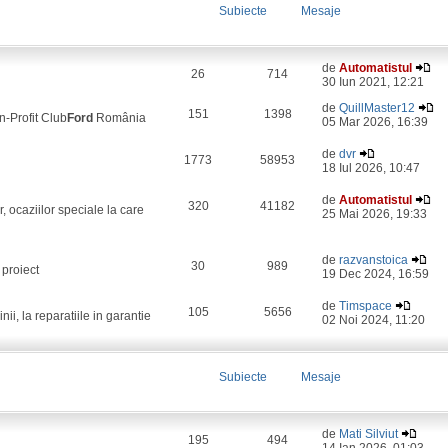
Subiecte
Mesaje
de
Automatistul
26
714
30 Iun 2021, 12:21
de
QuillMaster12
151
1398
on-Profit Club
Ford
România
05 Mar 2026, 16:39
de
dvr
1773
58953
18 Iul 2026, 10:47
de
Automatistul
320
41182
, ocaziilor speciale la care
25 Mai 2026, 19:33
de
razvanstoica
30
989
 proiect
19 Dec 2024, 16:59
de
Timspace
105
5656
i, la reparatiile in garantie
02 Noi 2024, 11:20
Subiecte
Mesaje
de
Mati Silviut
195
494