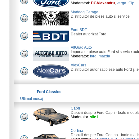
Moderatori:
DGAlexandru
,
verga_Cip
Maddog Garage
Distribuitor de piese auto si service
Ford BDT
Dealer autorizat Ford
AltGrad Auto
Importator piese auto Ford şi service aut
Moderator:
ford_mazda
AlexCars
Distribuitor autorizat piese auto Ford şi s
Ford Classics
Ultimul mesaj
Capri
Discutii despre Ford Capri - toate model
Moderator:
sile1
Cortina
Discutii despre Ford Cortina - toate mod