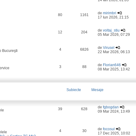
14 Ian 2026, 01:03
de
mirimbri
80
1161
17 Iun 2026, 21:15
de
voltaj_stiu
12
204
05 Mar 2026, 07:29
de
Virusel
4
6826
o Bucureşti
22 Mar 2026, 06:13
de
Florian646
3
88
ervice
08 Mar 2025, 13:42
Subiecte
Mesaje
de
fgbogdan
39
628
ele
09 Mar 2024, 13:49
de
focosul
4
30
elele
17 Dec 2025, 10:02