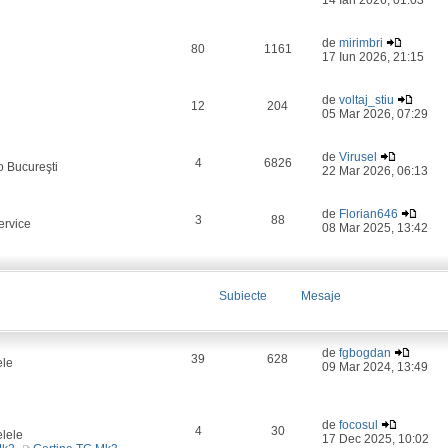
14 Ian 2026, 01:03
de
mirimbri
80
1161
17 Iun 2026, 21:15
de
voltaj_stiu
12
204
05 Mar 2026, 07:29
de
Virusel
4
6826
o Bucureşti
22 Mar 2026, 06:13
de
Florian646
3
88
ervice
08 Mar 2025, 13:42
Subiecte
Mesaje
de
fgbogdan
39
628
ele
09 Mar 2024, 13:49
de
focosul
4
30
elele
17 Dec 2025, 10:02