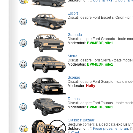
Subforumuri:
Cortina Mk1
,
Cortina 
Escort
Discutii despre Ford Escort si Orion - pri
Granada
Discutii despre Ford Granada - toate mo
Moderatori:
BV04EDF
,
sile1
Sierra
Discutii despre Ford Sierra - toate model
Moderatori:
BV04EDF
,
sile1
Scorpio
Discutii despre Ford Scorpio - toate mod
Moderator:
Huffy
Taunus
Discutii despre Ford Taunus - toate mod
Moderatori:
BV04EDF
,
sile1
Classics' Bazaar
Secţiune comercială dedicată
exclusiv
m
Subforumuri:
Piese şi dezmembrări
,
Caut