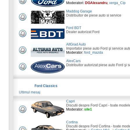
Moderatori:
DGAlexandru
,
verga_Cip
Maddog Garage
Distribuitor de piese auto si service
Ford BDT
Dealer autorizat Ford
AltGrad Auto
Importator piese auto Ford şi service aut
Moderator:
ford_mazda
AlexCars
Distribuitor autorizat piese auto Ford şi s
Ford Classics
Ultimul mesaj
Capri
Discutii despre Ford Capri - toate model
Moderator:
sile1
Cortina
Discutii despre Ford Cortina - toate mod