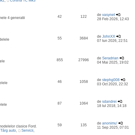
Mk2
,
Cortina TC Mk3
de
vasynet
42
122
mele 4 generatii
28 Feb 2026, 12:43
de
JohnXX
55
3684
delele
07 Iun 2026, 22:51
de
Seradrian
855
27996
ele
04 Mai 2025, 19:02
de
stephg008
46
1058
elele
03 Oct 2020, 22:32
de
sdandrei
87
1064
elele
18 Iul 2018, 14:18
de
anonimu'
59
135
odelelor clasice Ford.
11 Sep 2025, 07:01
Târg auto
,
Servicii
,