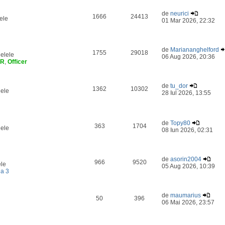
de
neurici
1666
24413
ele
01 Mar 2026, 22:32
de
Mariananghelford
1755
29018
elele
06 Aug 2026, 20:36
ER
,
Officer
de
tu_dor
1362
10302
lele
28 Iul 2026, 13:55
de
Topy80
363
1704
lele
08 Iun 2026, 02:31
de
asorin2004
966
9520
ele
05 Aug 2026, 10:39
a 3
de
maumarius
50
396
06 Mai 2026, 23:57