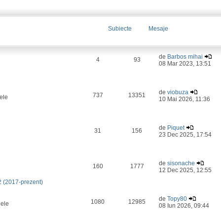
Subiecte
Mesaje
de
Barbos mihai
4
93
08 Mar 2023, 13:51
de
viobuza
737
13351
ele
10 Mai 2026, 11:36
de
Piquet
31
156
23 Dec 2025, 17:54
de
sisonache
160
1777
12 Dec 2025, 12:55
2 (2017-prezent)
de
Topy80
1080
12985
lele
08 Iun 2026, 09:44