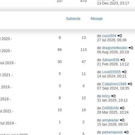
107
470
13 Dec 2023, 23:17
Subiecte
Mesaje
de
coco004
9
13
l 2020 -
27 Iul 2026, 06:36
de
dragomirteodor
66
113
 2020 -
06 Aug 2026, 20:19
de
Adrian939
30
47
ul 2019 -
21 Feb 2026, 13:12
de
Look55555
5
11
l 2021 -
14 Iul 2024, 00:21
de
Catalinnn1948
3
4
 2019 -
07 Sep 2024, 19:35
de
bricy
8
12
 2019 -
31 Ian 2025, 19:12
de
DARIDAN
10
16
l 2021 -
28 Mai 2025, 10:24
de
arnykadar
1
2
nul 2019 -
15 Ian 2026, 09:33
de
petremaresh
2
5