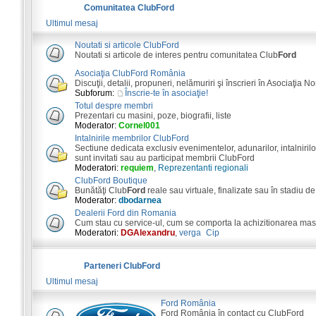
Comunitatea ClubFord
Ultimul mesaj
Noutati si articole ClubFord
Noutati si articole de interes pentru comunitatea Club
Ford
Asociaţia ClubFord România
Discuţii, detalii, propuneri, nelămuriri şi înscrieri în Asociaţia N
Subforum:
Înscrie-te în asociaţie!
Totul despre membri
Prezentari cu masini, poze, biografii, liste
Moderator:
Cornel001
Intalnirile membrilor ClubFord
Sectiune dedicata exclusiv evenimentelor, adunarilor, intalnirilor
sunt invitati sau au participat membrii ClubFord
Moderatori:
requiem
,
Reprezentanti regionali
ClubFord Boutique
Bunătăţi Club
Ford
reale sau virtuale, finalizate sau în stadiu de
Moderator:
dbodarnea
Dealerii Ford din Romania
Cum stau cu service-ul, cum se comporta la achizitionarea masini
Moderatori:
DGAlexandru
,
verga_Cip
Parteneri ClubFord
Ultimul mesaj
Ford România
Ford România în contact cu ClubFord