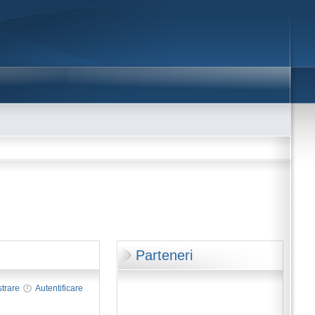
Parteneri
strare
Autentificare