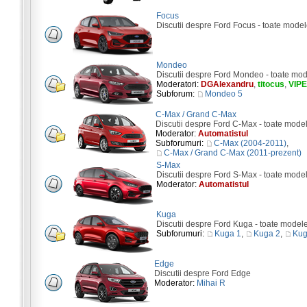
Focus
Discutii despre Ford Focus - toate model
Mondeo
Discutii despre Ford Mondeo - toate mod
Moderatori:
DGAlexandru
,
titocus
,
VIP
Subforum:
Mondeo 5
C-Max / Grand C-Max
Discutii despre Ford C-Max - toate mode
Moderator:
Automatistul
Subforumuri:
C-Max (2004-2011)
,
C-Max / Grand C-Max (2011-prezent)
S-Max
Discutii despre Ford S-Max - toate mode
Moderator:
Automatistul
Kuga
Discutii despre Ford Kuga - toate model
Subforumuri:
Kuga 1
,
Kuga 2
,
Kug
Edge
Discutii despre Ford Edge
Moderator:
Mihai R