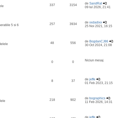
de
SandRat
337
3154
ele
09 Iul 2026, 21:41
de
xxdadixx
257
3934
ratiile 5 si 6
25 Noi 2021, 16:15
de
BogdanCJ86
48
556
delele
30 Oct 2024, 21:08
Niciun mesaj
0
0
de
jeffe
8
37
01 Feb 2023, 21:15
de
bographics
218
902
lele
11 Feb 2026, 14:31
de
jeffe