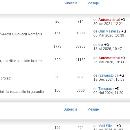
Subiecte
Mesaje
de
Automatistul
26
714
30 Iun 2021, 12:21
de
QuillMaster12
151
1398
on-Profit Club
Ford
România
05 Mar 2026, 16:39
de
dvr
1773
58953
18 Iul 2026, 10:47
de
Automatistul
320
41182
, ocaziilor speciale la care
25 Mai 2026, 19:33
de
razvanstoica
30
989
 proiect
19 Dec 2024, 16:59
de
Timspace
105
5656
i, la reparatiile in garantie
02 Noi 2024, 11:20
Subiecte
Mesaje
de
Mati Silviut
195
494