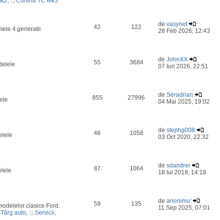
Mk2
,
Cortina TC Mk3
de
vasynet
42
122
mele 4 generatii
28 Feb 2026, 12:43
de
JohnXX
55
3684
delele
07 Iun 2026, 22:51
de
Seradrian
855
27996
ele
04 Mai 2025, 19:02
de
stephg008
46
1058
elele
03 Oct 2020, 22:32
de
sdandrei
87
1064
elele
18 Iul 2018, 14:18
de
anonimu'
59
135
odelelor clasice Ford.
11 Sep 2025, 07:01
Târg auto
,
Servicii
,