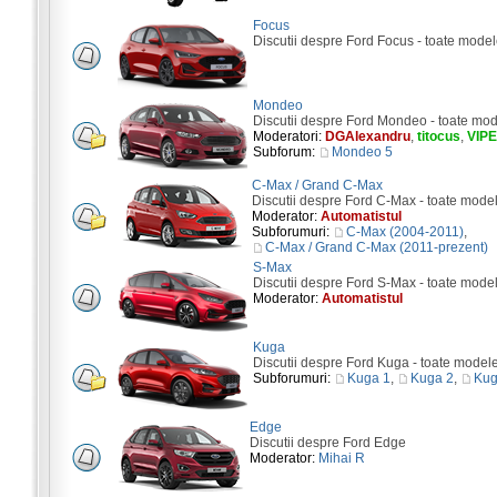
Focus
Discutii despre Ford Focus - toate model
Mondeo
Discutii despre Ford Mondeo - toate mod
Moderatori:
DGAlexandru
,
titocus
,
VIP
Subforum:
Mondeo 5
C-Max / Grand C-Max
Discutii despre Ford C-Max - toate mode
Moderator:
Automatistul
Subforumuri:
C-Max (2004-2011)
,
C-Max / Grand C-Max (2011-prezent)
S-Max
Discutii despre Ford S-Max - toate mode
Moderator:
Automatistul
Kuga
Discutii despre Ford Kuga - toate model
Subforumuri:
Kuga 1
,
Kuga 2
,
Kug
Edge
Discutii despre Ford Edge
Moderator:
Mihai R