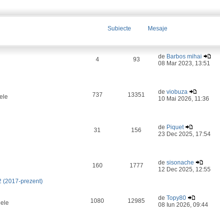
Subiecte
Mesaje
de
Barbos mihai
4
93
08 Mar 2023, 13:51
de
viobuza
737
13351
ele
10 Mai 2026, 11:36
de
Piquet
31
156
23 Dec 2025, 17:54
de
sisonache
160
1777
12 Dec 2025, 12:55
2 (2017-prezent)
de
Topy80
1080
12985
lele
08 Iun 2026, 09:44