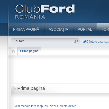
PRIMA PAGINĂ
ASOCIAŢIA
PORTAL
FO
Căutare avansat
Prima pagină
Prima pagină
Vezi mesaje fără răspuns
•
Vezi subiecte active