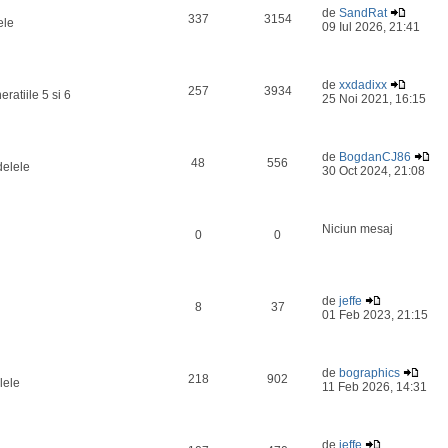
de
SandRat
337
3154
ele
09 Iul 2026, 21:41
de
xxdadixx
257
3934
ratiile 5 si 6
25 Noi 2021, 16:15
de
BogdanCJ86
48
556
delele
30 Oct 2024, 21:08
Niciun mesaj
0
0
de
jeffe
8
37
01 Feb 2023, 21:15
de
bographics
218
902
lele
11 Feb 2026, 14:31
de
jeffe