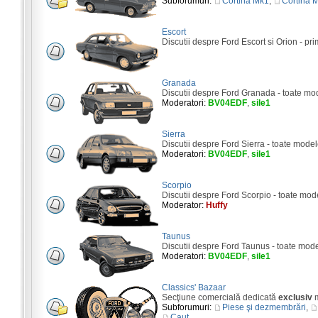
Subforumuri:
Cortina Mk1
,
Cortina 
Escort
Discutii despre Ford Escort si Orion - pri
Granada
Discutii despre Ford Granada - toate mo
Moderatori:
BV04EDF
,
sile1
Sierra
Discutii despre Ford Sierra - toate model
Moderatori:
BV04EDF
,
sile1
Scorpio
Discutii despre Ford Scorpio - toate mod
Moderator:
Huffy
Taunus
Discutii despre Ford Taunus - toate mod
Moderatori:
BV04EDF
,
sile1
Classics' Bazaar
Secţiune comercială dedicată
exclusiv
m
Subforumuri:
Piese şi dezmembrări
,
Caut