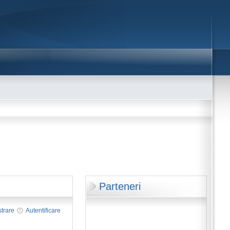
Parteneri
strare
Autentificare