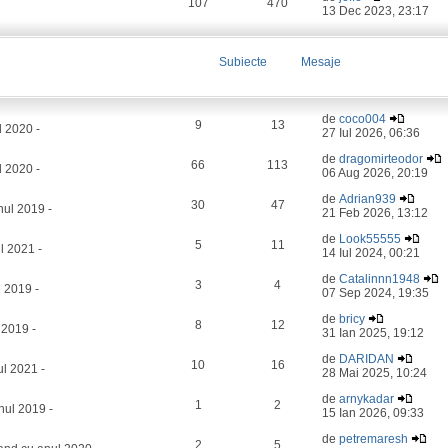
107
470
13 Dec 2023, 23:17
Subiecte
Mesaje
de
coco004
9
13
l 2020 -
27 Iul 2026, 06:36
de
dragomirteodor
66
113
 2020 -
06 Aug 2026, 20:19
de
Adrian939
30
47
ul 2019 -
21 Feb 2026, 13:12
de
Look55555
5
11
l 2021 -
14 Iul 2024, 00:21
de
Catalinnn1948
3
4
 2019 -
07 Sep 2024, 19:35
de
bricy
8
12
 2019 -
31 Ian 2025, 19:12
de
DARIDAN
10
16
l 2021 -
28 Mai 2025, 10:24
de
arnykadar
1
2
nul 2019 -
15 Ian 2026, 09:33
de
petremaresh
2
5