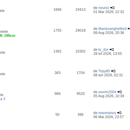
de
neurici
1666
24413
ele
01 Mar 2026, 22:32
de
Mariananghelford
1755
29018
elele
06 Aug 2026, 20:36
ER
,
Officer
de
tu_dor
1362
10302
lele
28 Iul 2026, 13:55
de
Topy80
363
1704
lele
08 Iun 2026, 02:31
de
asorin2004
966
9520
ele
05 Aug 2026, 10:39
a 3
de
maumarius
50
396
06 Mai 2026, 23:57