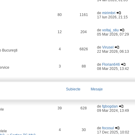
14 Ian 2026, 01:03
de
mirimbri
80
1161
17 Iun 2026, 21:15
de
voltaj_stiu
12
204
05 Mar 2026, 07:29
de
Virusel
4
6826
o Bucureşti
22 Mar 2026, 06:13
de
Florian646
3
88
ervice
08 Mar 2025, 13:42
Subiecte
Mesaje
de
fgbogdan
39
628
ele
09 Mar 2024, 13:49
de
focosul
4
30
elele
17 Dec 2025, 10:02