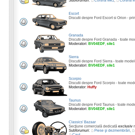
Subforumuri:
Cortina Mk1
,
Cortina 
Escort
Discutii despre Ford Escort si Orion - pri
Granada
Discutii despre Ford Granada - toate mo
Moderatori:
BV04EDF
,
sile1
Sierra
Discutii despre Ford Sierra - toate model
Moderatori:
BV04EDF
,
sile1
Scorpio
Discutii despre Ford Scorpio - toate mod
Moderator:
Huffy
Taunus
Discutii despre Ford Taunus - toate mod
Moderatori:
BV04EDF
,
sile1
Classics' Bazaar
Secţiune comercială dedicată
exclusiv
m
Subforumuri:
Piese şi dezmembrări
,
Caut