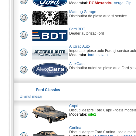
Moderatori:
DGAlexandru
,
verga_Cip
Maddog Garage
Distribuitor de piese auto si service
Ford BDT
Dealer autorizat Ford
AltGrad Auto
Importator piese auto Ford şi service aut
Moderator:
ford_mazda
AlexCars
Distribuitor autorizat piese auto Ford şi s
Ford Classics
Ultimul mesaj
Capri
Discutii despre Ford Capri - toate model
Moderator:
sile1
Cortina
Discutii despre Ford Cortina - toate mod