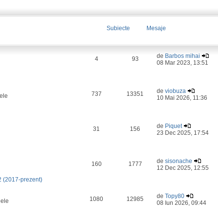
Subiecte
Mesaje
de
Barbos mihai
4
93
08 Mar 2023, 13:51
de
viobuza
737
13351
ele
10 Mai 2026, 11:36
de
Piquet
31
156
23 Dec 2025, 17:54
de
sisonache
160
1777
12 Dec 2025, 12:55
2 (2017-prezent)
de
Topy80
1080
12985
lele
08 Iun 2026, 09:44