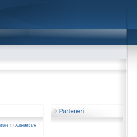
Parteneri
strare
Autentificare