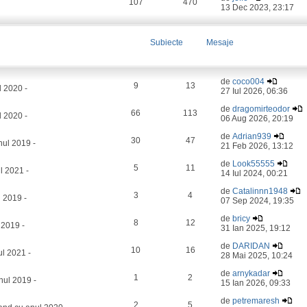
107
470
13 Dec 2023, 23:17
Subiecte
Mesaje
de
coco004
9
13
l 2020 -
27 Iul 2026, 06:36
de
dragomirteodor
66
113
 2020 -
06 Aug 2026, 20:19
de
Adrian939
30
47
ul 2019 -
21 Feb 2026, 13:12
de
Look55555
5
11
l 2021 -
14 Iul 2024, 00:21
de
Catalinnn1948
3
4
 2019 -
07 Sep 2024, 19:35
de
bricy
8
12
 2019 -
31 Ian 2025, 19:12
de
DARIDAN
10
16
l 2021 -
28 Mai 2025, 10:24
de
arnykadar
1
2
nul 2019 -
15 Ian 2026, 09:33
de
petremaresh
2
5