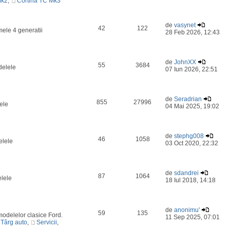
Mk2
,
Cortina TC Mk3
de
vasynet
42
122
mele 4 generatii
28 Feb 2026, 12:43
de
JohnXX
55
3684
delele
07 Iun 2026, 22:51
de
Seradrian
855
27996
ele
04 Mai 2025, 19:02
de
stephg008
46
1058
elele
03 Oct 2020, 22:32
de
sdandrei
87
1064
elele
18 Iul 2018, 14:18
de
anonimu'
59
135
odelelor clasice Ford.
11 Sep 2025, 07:01
Târg auto
,
Servicii
,