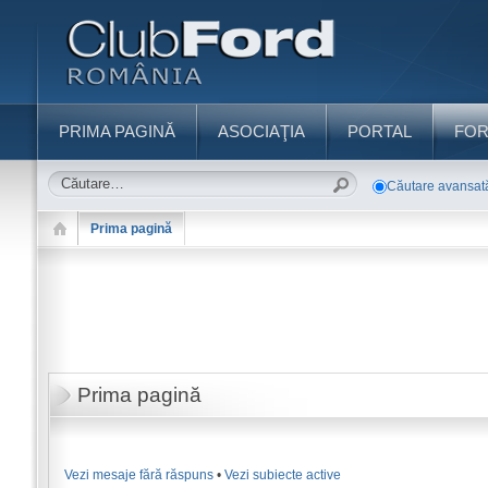
PRIMA PAGINĂ
ASOCIAŢIA
PORTAL
FO
Căutare avansat
Prima pagină
Prima pagină
Vezi mesaje fără răspuns
•
Vezi subiecte active