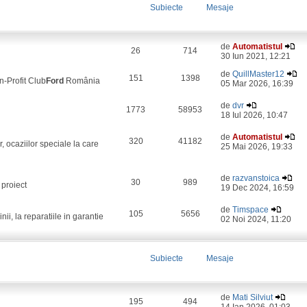
Subiecte
Mesaje
de
Automatistul
26
714
30 Iun 2021, 12:21
de
QuillMaster12
151
1398
on-Profit Club
Ford
România
05 Mar 2026, 16:39
de
dvr
1773
58953
18 Iul 2026, 10:47
de
Automatistul
320
41182
, ocaziilor speciale la care
25 Mai 2026, 19:33
de
razvanstoica
30
989
 proiect
19 Dec 2024, 16:59
de
Timspace
105
5656
i, la reparatiile in garantie
02 Noi 2024, 11:20
Subiecte
Mesaje
de
Mati Silviut
195
494