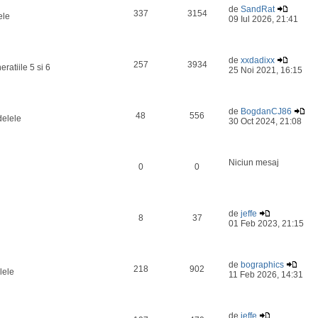
de
SandRat
337
3154
ele
09 Iul 2026, 21:41
de
xxdadixx
257
3934
ratiile 5 si 6
25 Noi 2021, 16:15
de
BogdanCJ86
48
556
delele
30 Oct 2024, 21:08
Niciun mesaj
0
0
de
jeffe
8
37
01 Feb 2023, 21:15
de
bographics
218
902
lele
11 Feb 2026, 14:31
de
jeffe