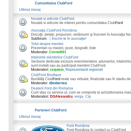
Comunitatea ClubFord
Ultimul mesaj
Noutati si articole ClubFord
Noutati si articole de interes pentru comunitatea Club
Ford
Asociaţia ClubFord România
Discuţii, detalii, propuneri, nelămuriri şi înscrieri în Asociaţia N
Subforum:
Înscrie-te în asociaţie!
Totul despre membri
Prezentari cu masini, poze, biografii, liste
Moderator:
Cornel001
Intalnirile membrilor ClubFord
Sectiune dedicata exclusiv evenimentelor, adunarilor, intalnirilor
sunt invitati sau au participat membrii ClubFord
Moderatori:
requiem
,
Reprezentanti regionali
ClubFord Boutique
Bunătăţi Club
Ford
reale sau virtuale, finalizate sau în stadiu de
Moderator:
dbodarnea
Dealerii Ford din Romania
Cum stau cu service-ul, cum se comporta la achizitionarea masini
Moderatori:
DGAlexandru
,
verga_Cip
Parteneri ClubFord
Ultimul mesaj
Ford România
Ford România în contact cu ClubFord