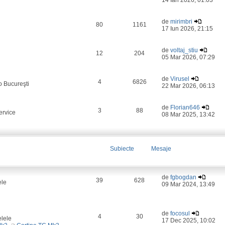
14 Ian 2026, 01:03
de
mirimbri
80
1161
17 Iun 2026, 21:15
de
voltaj_stiu
12
204
05 Mar 2026, 07:29
de
Virusel
4
6826
o Bucureşti
22 Mar 2026, 06:13
de
Florian646
3
88
ervice
08 Mar 2025, 13:42
Subiecte
Mesaje
de
fgbogdan
39
628
ele
09 Mar 2024, 13:49
de
focosul
4
30
elele
17 Dec 2025, 10:02