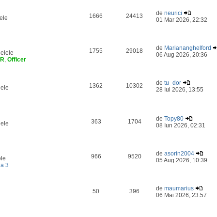
de
neurici
1666
24413
ele
01 Mar 2026, 22:32
de
Mariananghelford
1755
29018
elele
06 Aug 2026, 20:36
ER
,
Officer
de
tu_dor
1362
10302
lele
28 Iul 2026, 13:55
de
Topy80
363
1704
lele
08 Iun 2026, 02:31
de
asorin2004
966
9520
ele
05 Aug 2026, 10:39
a 3
de
maumarius
50
396
06 Mai 2026, 23:57