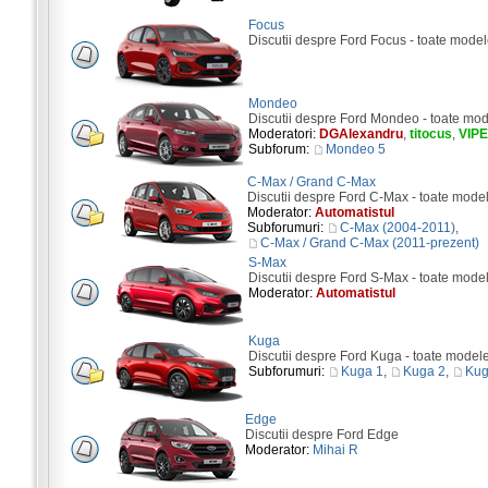
Focus
Discutii despre Ford Focus - toate model
Mondeo
Discutii despre Ford Mondeo - toate mod
Moderatori:
DGAlexandru
,
titocus
,
VIP
Subforum:
Mondeo 5
C-Max / Grand C-Max
Discutii despre Ford C-Max - toate mode
Moderator:
Automatistul
Subforumuri:
C-Max (2004-2011)
,
C-Max / Grand C-Max (2011-prezent)
S-Max
Discutii despre Ford S-Max - toate mode
Moderator:
Automatistul
Kuga
Discutii despre Ford Kuga - toate model
Subforumuri:
Kuga 1
,
Kuga 2
,
Kug
Edge
Discutii despre Ford Edge
Moderator:
Mihai R