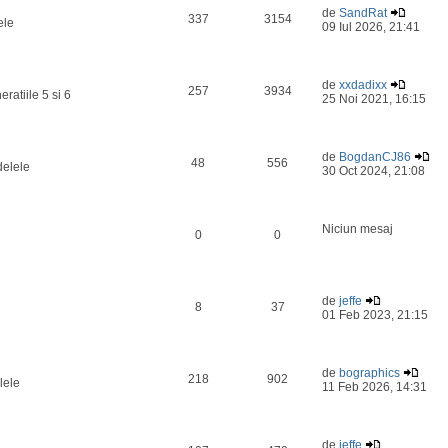
de
SandRat
337
3154
ele
09 Iul 2026, 21:41
de
xxdadixx
257
3934
ratiile 5 si 6
25 Noi 2021, 16:15
de
BogdanCJ86
48
556
delele
30 Oct 2024, 21:08
Niciun mesaj
0
0
de
jeffe
8
37
01 Feb 2023, 21:15
de
bographics
218
902
lele
11 Feb 2026, 14:31
de
jeffe