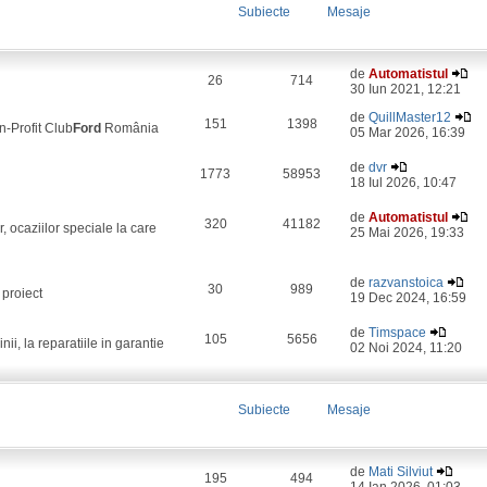
Subiecte
Mesaje
de
Automatistul
26
714
30 Iun 2021, 12:21
de
QuillMaster12
151
1398
on-Profit Club
Ford
România
05 Mar 2026, 16:39
de
dvr
1773
58953
18 Iul 2026, 10:47
de
Automatistul
320
41182
, ocaziilor speciale la care
25 Mai 2026, 19:33
de
razvanstoica
30
989
 proiect
19 Dec 2024, 16:59
de
Timspace
105
5656
i, la reparatiile in garantie
02 Noi 2024, 11:20
Subiecte
Mesaje
de
Mati Silviut
195
494