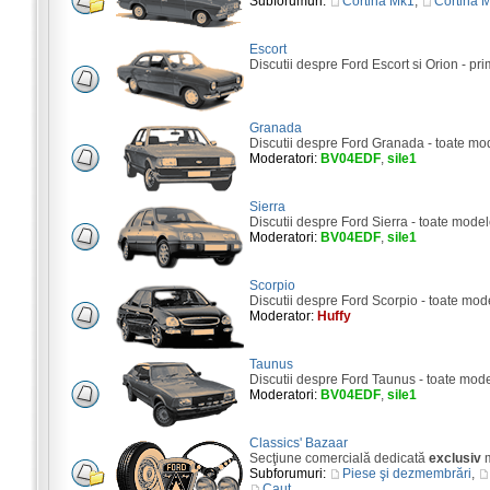
Subforumuri:
Cortina Mk1
,
Cortina 
Escort
Discutii despre Ford Escort si Orion - pri
Granada
Discutii despre Ford Granada - toate mo
Moderatori:
BV04EDF
,
sile1
Sierra
Discutii despre Ford Sierra - toate model
Moderatori:
BV04EDF
,
sile1
Scorpio
Discutii despre Ford Scorpio - toate mod
Moderator:
Huffy
Taunus
Discutii despre Ford Taunus - toate mod
Moderatori:
BV04EDF
,
sile1
Classics' Bazaar
Secţiune comercială dedicată
exclusiv
m
Subforumuri:
Piese şi dezmembrări
,
Caut