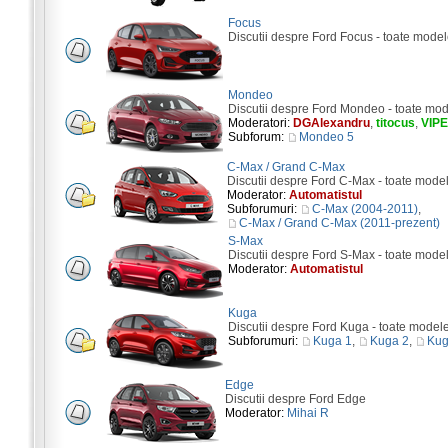
Focus
Discutii despre Ford Focus - toate model
Mondeo
Discutii despre Ford Mondeo - toate mod
Moderatori:
DGAlexandru
,
titocus
,
VIP
Subforum:
Mondeo 5
C-Max / Grand C-Max
Discutii despre Ford C-Max - toate mode
Moderator:
Automatistul
Subforumuri:
C-Max (2004-2011)
,
C-Max / Grand C-Max (2011-prezent)
S-Max
Discutii despre Ford S-Max - toate mode
Moderator:
Automatistul
Kuga
Discutii despre Ford Kuga - toate model
Subforumuri:
Kuga 1
,
Kuga 2
,
Kug
Edge
Discutii despre Ford Edge
Moderator:
Mihai R