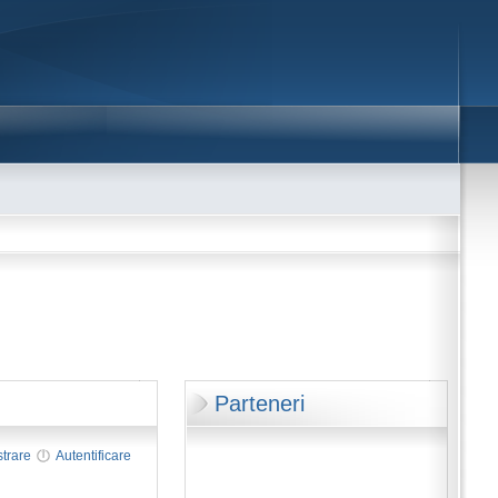
Parteneri
strare
Autentificare