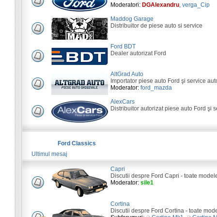
Moderatori:
DGAlexandru
,
verga_Cip
Maddog Garage
Distribuitor de piese auto si service
Ford BDT
Dealer autorizat Ford
AltGrad Auto
Importator piese auto Ford şi service aut
Moderator:
ford_mazda
AlexCars
Distribuitor autorizat piese auto Ford şi s
Ford Classics
Ultimul mesaj
Capri
Discutii despre Ford Capri - toate model
Moderator:
sile1
Cortina
Discutii despre Ford Cortina - toate mod