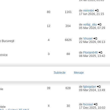
14 Ian 2026, 01:03
de
mirimbri
80
1161
17 Iun 2026, 21:15
de
voltaj_stiu
12
204
05 Mar 2026, 07:29
de
Virusel
4
6826
o Bucureşti
22 Mar 2026, 06:13
de
Florian646
3
88
ervice
08 Mar 2025, 13:42
Subiecte
Mesaje
de
fgbogdan
39
628
ele
09 Mar 2024, 13:49
de
focosul
4
30
elele
17 Dec 2025, 10:02