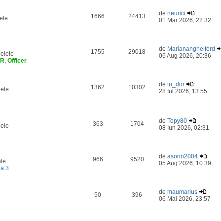
de
neurici
1666
24413
ele
01 Mar 2026, 22:32
de
Mariananghelford
1755
29018
elele
06 Aug 2026, 20:36
ER
,
Officer
de
tu_dor
1362
10302
lele
28 Iul 2026, 13:55
de
Topy80
363
1704
lele
08 Iun 2026, 02:31
de
asorin2004
966
9520
ele
05 Aug 2026, 10:39
a 3
de
maumarius
50
396
06 Mai 2026, 23:57