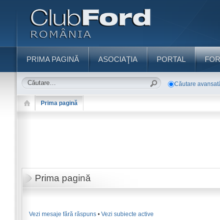
PRIMA PAGINĂ
ASOCIAŢIA
PORTAL
FO
Căutare avansat
Prima pagină
Prima pagină
Vezi mesaje fără răspuns
•
Vezi subiecte active