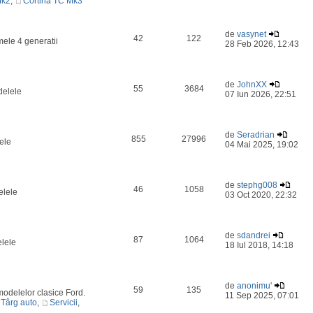
Mk2
,
Cortina TC Mk3
de
vasynet
42
122
mele 4 generatii
28 Feb 2026, 12:43
de
JohnXX
55
3684
delele
07 Iun 2026, 22:51
de
Seradrian
855
27996
ele
04 Mai 2025, 19:02
de
stephg008
46
1058
elele
03 Oct 2020, 22:32
de
sdandrei
87
1064
elele
18 Iul 2018, 14:18
de
anonimu'
59
135
odelelor clasice Ford.
11 Sep 2025, 07:01
Târg auto
,
Servicii
,