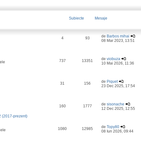
Subiecte
Mesaje
de
Barbos mihai
4
93
08 Mar 2023, 13:51
de
viobuza
737
13351
ele
10 Mai 2026, 11:36
de
Piquet
31
156
23 Dec 2025, 17:54
de
sisonache
160
1777
12 Dec 2025, 12:55
2 (2017-prezent)
de
Topy80
1080
12985
lele
08 Iun 2026, 09:44