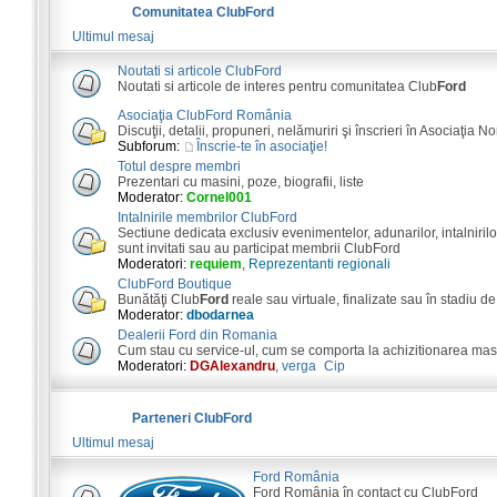
Comunitatea ClubFord
Ultimul mesaj
Noutati si articole ClubFord
Noutati si articole de interes pentru comunitatea Club
Ford
Asociaţia ClubFord România
Discuţii, detalii, propuneri, nelămuriri şi înscrieri în Asociaţia N
Subforum:
Înscrie-te în asociaţie!
Totul despre membri
Prezentari cu masini, poze, biografii, liste
Moderator:
Cornel001
Intalnirile membrilor ClubFord
Sectiune dedicata exclusiv evenimentelor, adunarilor, intalnirilor
sunt invitati sau au participat membrii ClubFord
Moderatori:
requiem
,
Reprezentanti regionali
ClubFord Boutique
Bunătăţi Club
Ford
reale sau virtuale, finalizate sau în stadiu de
Moderator:
dbodarnea
Dealerii Ford din Romania
Cum stau cu service-ul, cum se comporta la achizitionarea masini
Moderatori:
DGAlexandru
,
verga_Cip
Parteneri ClubFord
Ultimul mesaj
Ford România
Ford România în contact cu ClubFord