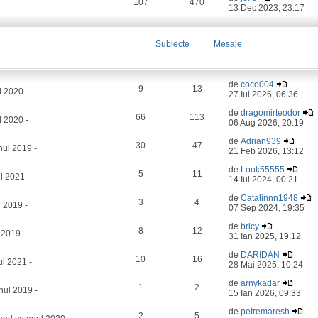
107
470
13 Dec 2023, 23:17
Subiecte
Mesaje
de
coco004
9
13
l 2020 -
27 Iul 2026, 06:36
de
dragomirteodor
66
113
 2020 -
06 Aug 2026, 20:19
de
Adrian939
30
47
ul 2019 -
21 Feb 2026, 13:12
de
Look55555
5
11
l 2021 -
14 Iul 2024, 00:21
de
Catalinnn1948
3
4
 2019 -
07 Sep 2024, 19:35
de
bricy
8
12
 2019 -
31 Ian 2025, 19:12
de
DARIDAN
10
16
l 2021 -
28 Mai 2025, 10:24
de
arnykadar
1
2
nul 2019 -
15 Ian 2026, 09:33
de
petremaresh
2
5