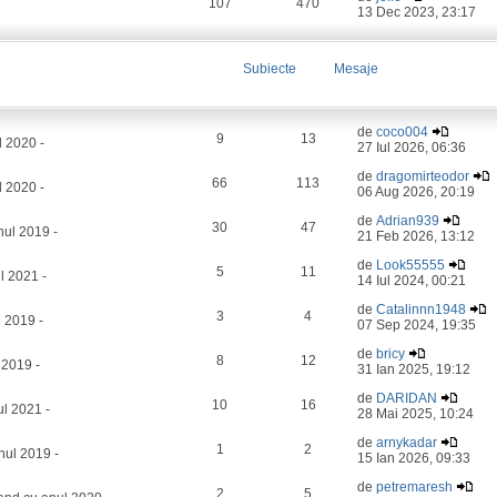
107
470
13 Dec 2023, 23:17
Subiecte
Mesaje
de
coco004
9
13
l 2020 -
27 Iul 2026, 06:36
de
dragomirteodor
66
113
 2020 -
06 Aug 2026, 20:19
de
Adrian939
30
47
ul 2019 -
21 Feb 2026, 13:12
de
Look55555
5
11
l 2021 -
14 Iul 2024, 00:21
de
Catalinnn1948
3
4
 2019 -
07 Sep 2024, 19:35
de
bricy
8
12
 2019 -
31 Ian 2025, 19:12
de
DARIDAN
10
16
l 2021 -
28 Mai 2025, 10:24
de
arnykadar
1
2
nul 2019 -
15 Ian 2026, 09:33
de
petremaresh
2
5