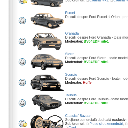
Subforumuri:
Cortina Mk1
,
Cortina 
Escort
Discutii despre Ford Escort si Orion - pri
Granada
Discutii despre Ford Granada - toate mo
Moderatori:
BV04EDF
,
sile1
Sierra
Discutii despre Ford Sierra - toate model
Moderatori:
BV04EDF
,
sile1
Scorpio
Discutii despre Ford Scorpio - toate mod
Moderator:
Huffy
Taunus
Discutii despre Ford Taunus - toate mod
Moderatori:
BV04EDF
,
sile1
Classics' Bazaar
Secţiune comercială dedicată
exclusiv
m
Subforumuri:
Piese şi dezmembrări
,
Caut