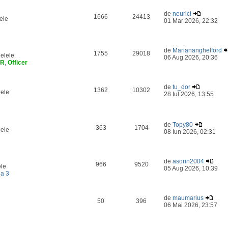
de
neurici
1666
24413
ele
01 Mar 2026, 22:32
de
Mariananghelford
1755
29018
elele
06 Aug 2026, 20:36
ER
,
Officer
de
tu_dor
1362
10302
lele
28 Iul 2026, 13:55
de
Topy80
363
1704
lele
08 Iun 2026, 02:31
de
asorin2004
966
9520
ele
05 Aug 2026, 10:39
a 3
de
maumarius
50
396
06 Mai 2026, 23:57