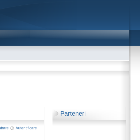
Parteneri
strare
Autentificare