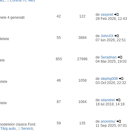
Mk2
,
Cortina TC Mk3
de
vasynet
42
122
mele 4 generatii
28 Feb 2026, 12:43
de
JohnXX
55
3684
delele
07 Iun 2026, 22:51
de
Seradrian
855
27996
ele
04 Mai 2025, 19:02
de
stephg008
46
1058
elele
03 Oct 2020, 22:32
de
sdandrei
87
1064
elele
18 Iul 2018, 14:18
de
anonimu'
59
135
odelelor clasice Ford.
11 Sep 2025, 07:01
Târg auto
,
Servicii
,