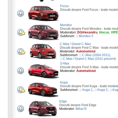
Focus
Discutii despre Ford Focus - toate model
Mondeo
Discutii despre Ford Mondeo - toate mod
Moderatori:
DGAlexandru
,
titocus
,
VIP
Subforum:
Mondeo 5
C-Max / Grand C-Max
Discutii despre Ford C-Max - toate mode
Moderator:
Automatistul
Subforumuri:
C-Max (2004-2011)
,
C-Max / Grand C-Max (2011-prezent)
S-Max
Discutii despre Ford S-Max - toate mode
Moderator:
Automatistul
Kuga
Discutii despre Ford Kuga - toate model
Subforumuri:
Kuga 1
,
Kuga 2
,
Kug
Edge
Discutii despre Ford Edge
Moderator:
Mihai R