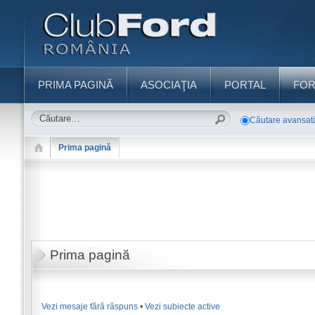
PRIMA PAGINĂ
ASOCIAŢIA
PORTAL
FO
Căutare avansat
Prima pagină
Prima pagină
Vezi mesaje fără răspuns
•
Vezi subiecte active