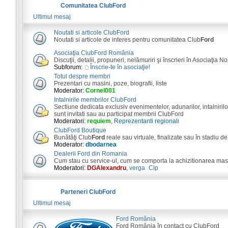
Comunitatea ClubFord
Ultimul mesaj
Noutati si articole ClubFord
Noutati si articole de interes pentru comunitatea Club
Ford
Asociaţia ClubFord România
Discuţii, detalii, propuneri, nelămuriri şi înscrieri în Asociaţia N
Subforum:
Înscrie-te în asociaţie!
Totul despre membri
Prezentari cu masini, poze, biografii, liste
Moderator:
Cornel001
Intalnirile membrilor ClubFord
Sectiune dedicata exclusiv evenimentelor, adunarilor, intalnirilor
sunt invitati sau au participat membrii ClubFord
Moderatori:
requiem
,
Reprezentanti regionali
ClubFord Boutique
Bunătăţi Club
Ford
reale sau virtuale, finalizate sau în stadiu de
Moderator:
dbodarnea
Dealerii Ford din Romania
Cum stau cu service-ul, cum se comporta la achizitionarea masini
Moderatori:
DGAlexandru
,
verga_Cip
Parteneri ClubFord
Ultimul mesaj
Ford România
Ford România în contact cu ClubFord