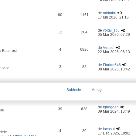
14 Ian 2026, 01:03
de
mirimbri
80
1161
17 Iun 2026, 21:15
de
voltaj_stiu
12
204
05 Mar 2026, 07:29
de
Virusel
4
6826
o Bucureşti
22 Mar 2026, 06:13
de
Florian646
3
88
ervice
08 Mar 2025, 13:42
Subiecte
Mesaje
de
fgbogdan
39
628
ele
09 Mar 2024, 13:49
de
focosul
4
30
elele
17 Dec 2025, 10:02