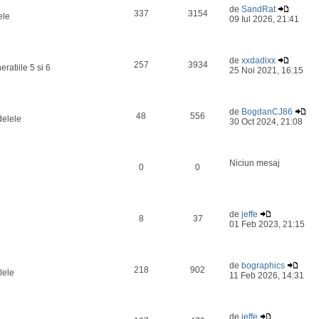
de
SandRat
337
3154
ele
09 Iul 2026, 21:41
de
xxdadixx
257
3934
ratiile 5 si 6
25 Noi 2021, 16:15
de
BogdanCJ86
48
556
delele
30 Oct 2024, 21:08
Niciun mesaj
0
0
de
jeffe
8
37
01 Feb 2023, 21:15
de
bographics
218
902
lele
11 Feb 2026, 14:31
de
jeffe