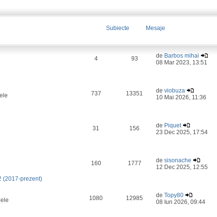
Subiecte
Mesaje
de
Barbos mihai
4
93
08 Mar 2023, 13:51
de
viobuza
737
13351
ele
10 Mai 2026, 11:36
de
Piquet
31
156
23 Dec 2025, 17:54
de
sisonache
160
1777
12 Dec 2025, 12:55
2 (2017-prezent)
de
Topy80
1080
12985
lele
08 Iun 2026, 09:44