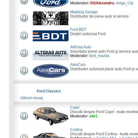
Moderatori:
DGAlexandru
,
verga_Cip
Maddog Garage
Distribuitor de piese auto si service
Ford BDT
Dealer autorizat Ford
AltGrad Auto
Importator piese auto Ford şi service aut
Moderator:
ford_mazda
AlexCars
Distribuitor autorizat piese auto Ford şi s
Ford Classics
Ultimul mesaj
Capri
Discutii despre Ford Capri - toate model
Moderator:
sile1
Cortina
Discutii despre Ford Cortina - toate mod