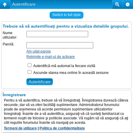
Autentificare
Switch to full style
Trebuie să vă autentificaţi pentru a vizualiza detaliile grupului.
Nume
utilizator:
Parolă:
Am uitat parola
Retrimite e-mail-ul de activare
Autentifică-mă automat la fiecare vizită
Ascunde starea mea online în această sesiune
Înregistrare
Pentru a vă autentifica, trebuie să vă înregistraţi. Înregistrarea durează câteva
secunde, dar vă va oferi facilităţi suplimentare. Administratorul forumului
poate de asemenea să acorde permisiuni suplimentare utilizatorilor
înregistraţi. Înainte de a vă autentifica, asiguraţi-vă că sunteţi familiarizat cu
termenii noştri de folosire şi politicile asociate. Vă rugăm să vă asiguraţi că aţi
citit regulile forumului înainte să navigaţi pe acesta.
Termeni de utilizare
|
Politica de confidenţialitate