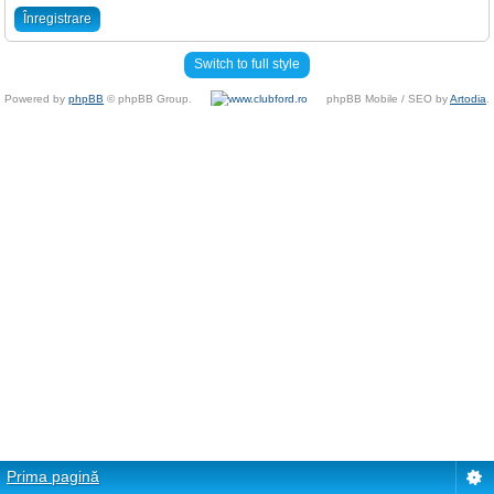
Înregistrare
Switch to full style
Powered by
phpBB
© phpBB Group.
phpBB Mobile / SEO by
Artodia
.
Prima pagină