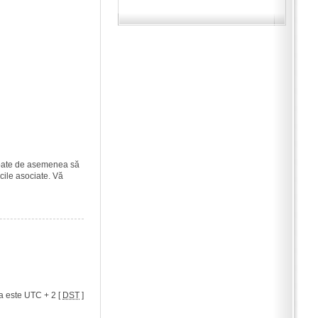
i poate de asemenea să
icile asociate. Vă
a este UTC + 2 [
DST
]