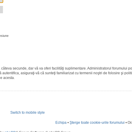
esiune
ază câteva secunde, dar vă va oferi facilităţi suplimentare. Administratorul forumulu
 autentifica, asiguraţi-vă că sunteţi familiarizat cu termenii noştri de folosire şi polit
pe acesta.
Switch to mobile style
Echipa
•
Şterge toate cookie-urile forumului
• Or