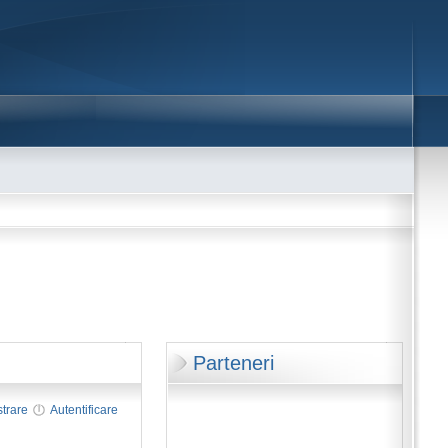
Parteneri
strare
Autentificare