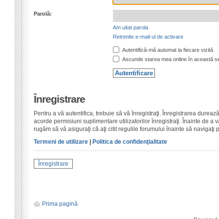
Parolă:
Am uitat parola
Retrimite e-mail-ul de activare
Autentifică-mă automat la fiecare vizită
Ascunde starea mea online în această s
Înregistrare
Pentru a vă autentifica, trebuie să vă înregistraţi. Înregistrarea dure
acorde permisiuni suplimentare utilizatorilor înregistraţi. Înainte de a vă
rugăm să vă asiguraţi că aţi citit regulile forumului înainte să navigaţi 
Termeni de utilizare
|
Politica de confidenţialitate
Înregistrare
Prima pagină