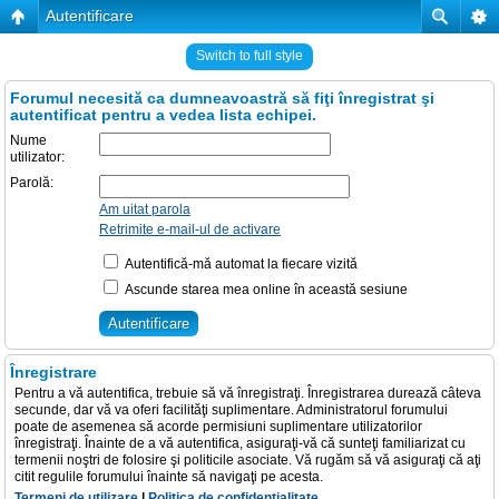
Autentificare
Switch to full style
Forumul necesită ca dumneavoastră să fiţi înregistrat şi
autentificat pentru a vedea lista echipei.
Nume
utilizator:
Parolă:
Am uitat parola
Retrimite e-mail-ul de activare
Autentifică-mă automat la fiecare vizită
Ascunde starea mea online în această sesiune
Înregistrare
Pentru a vă autentifica, trebuie să vă înregistraţi. Înregistrarea durează câteva
secunde, dar vă va oferi facilităţi suplimentare. Administratorul forumului
poate de asemenea să acorde permisiuni suplimentare utilizatorilor
înregistraţi. Înainte de a vă autentifica, asiguraţi-vă că sunteţi familiarizat cu
termenii noştri de folosire şi politicile asociate. Vă rugăm să vă asiguraţi că aţi
citit regulile forumului înainte să navigaţi pe acesta.
Termeni de utilizare
|
Politica de confidenţialitate