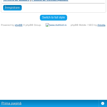
Înregistrare
Switch to full style
Powered by
phpBB
© phpBB Group.
phpBB Mobile / SEO by
Artodia
.
Prima pagină