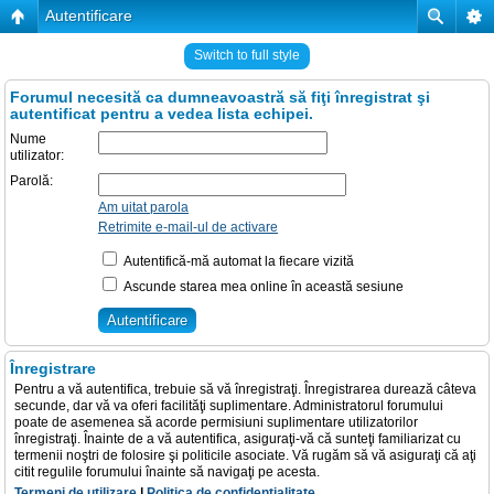
Autentificare
Switch to full style
Forumul necesită ca dumneavoastră să fiţi înregistrat şi
autentificat pentru a vedea lista echipei.
Nume
utilizator:
Parolă:
Am uitat parola
Retrimite e-mail-ul de activare
Autentifică-mă automat la fiecare vizită
Ascunde starea mea online în această sesiune
Înregistrare
Pentru a vă autentifica, trebuie să vă înregistraţi. Înregistrarea durează câteva
secunde, dar vă va oferi facilităţi suplimentare. Administratorul forumului
poate de asemenea să acorde permisiuni suplimentare utilizatorilor
înregistraţi. Înainte de a vă autentifica, asiguraţi-vă că sunteţi familiarizat cu
termenii noştri de folosire şi politicile asociate. Vă rugăm să vă asiguraţi că aţi
citit regulile forumului înainte să navigaţi pe acesta.
Termeni de utilizare
|
Politica de confidenţialitate