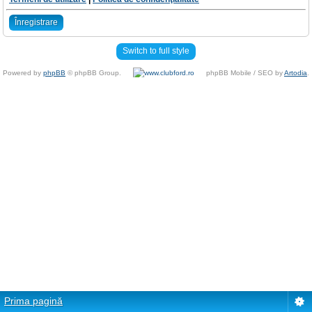
Înregistrare
Switch to full style
Powered by
phpBB
© phpBB Group.
phpBB Mobile / SEO by
Artodia
.
Prima pagină