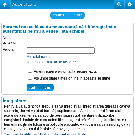
Autentificare
Switch to full style
Forumul necesită ca dumneavoastră să fiţi înregistrat şi
autentificat pentru a vedea lista echipei.
Nume
utilizator:
Parolă:
Am uitat parola
Retrimite e-mail-ul de activare
Autentifică-mă automat la fiecare vizită
Ascunde starea mea online în această sesiune
Înregistrare
Pentru a vă autentifica, trebuie să vă înregistraţi. Înregistrarea durează câteva
secunde, dar vă va oferi facilităţi suplimentare. Administratorul forumului
poate de asemenea să acorde permisiuni suplimentare utilizatorilor
înregistraţi. Înainte de a vă autentifica, asiguraţi-vă că sunteţi familiarizat cu
termenii noştri de folosire şi politicile asociate. Vă rugăm să vă asiguraţi că aţi
citit regulile forumului înainte să navigaţi pe acesta.
Termeni de utilizare
|
Politica de confidenţialitate