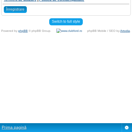
Înregistrare
Switch to full style
Powered by
phpBB
© phpBB Group.
phpBB Mobile / SEO by
Artodia
.
Prima pagină