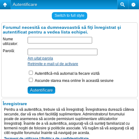
Autentificare
Switch to full style
Forumul necesită ca dumneavoastră să fiţi înregistrat şi
autentificat pentru a vedea lista echipei.
Nume
utilizator:
Parolă:
Am uitat parola
Retrimite e-mail-ul de activare
Autentifică-mă automat la fiecare vizită
Ascunde starea mea online în această sesiune
Înregistrare
Pentru a vă autentifica, trebuie să vă înregistraţi. Înregistrarea durează câteva
secunde, dar vă va oferi facilităţi suplimentare. Administratorul forumului
poate de asemenea să acorde permisiuni suplimentare utilizatorilor
înregistraţi. Înainte de a vă autentifica, asiguraţi-vă că sunteţi familiarizat cu
termenii noştri de folosire şi politicile asociate. Vă rugăm să vă asiguraţi că aţi
citit regulile forumului înainte să navigaţi pe acesta.
Termeni de utilizare
|
Politica de confidenţialitate