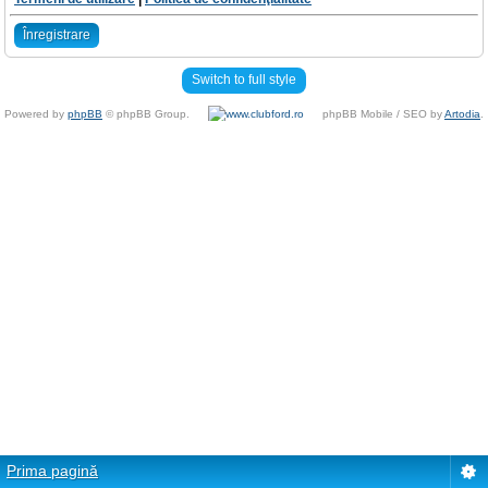
Înregistrare
Switch to full style
Powered by
phpBB
© phpBB Group.
phpBB Mobile / SEO by
Artodia
.
Prima pagină