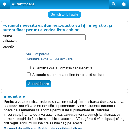
Autentificare
Switch to full style
Forumul necesită ca dumneavoastră să fiţi înregistrat şi
autentificat pentru a vedea lista echipei.
Nume
utilizator:
Parolă:
Am uitat parola
Retrimite e-mail-ul de activare
Autentifică-mă automat la fiecare vizită
Ascunde starea mea online în această sesiune
Înregistrare
Pentru a vă autentifica, trebuie să vă înregistraţi. Înregistrarea durează câteva
secunde, dar vă va oferi facilităţi suplimentare. Administratorul forumului
poate de asemenea să acorde permisiuni suplimentare utilizatorilor
înregistraţi. Înainte de a vă autentifica, asiguraţi-vă că sunteţi familiarizat cu
termenii noştri de folosire şi politicile asociate. Vă rugăm să vă asiguraţi că aţi
citit regulile forumului înainte să navigaţi pe acesta.
Termeni de utilizare
|
Politica de confidenţialitate