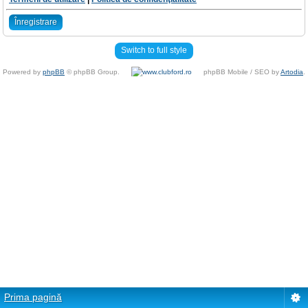
Înregistrare
Switch to full style
Powered by
phpBB
© phpBB Group.
phpBB Mobile / SEO by
Artodia
.
Prima pagină