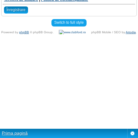
Înregistrare
Switch to full style
Powered by
phpBB
© phpBB Group.
phpBB Mobile / SEO by
Artodia
.
Prima pagină