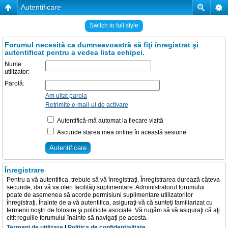
Autentificare
Switch to full style
Forumul necesită ca dumneavoastră să fiţi înregistrat şi
autentificat pentru a vedea lista echipei.
Nume
utilizator:
Parolă:
Am uitat parola
Retrimite e-mail-ul de activare
Autentifică-mă automat la fiecare vizită
Ascunde starea mea online în această sesiune
Înregistrare
Pentru a vă autentifica, trebuie să vă înregistraţi. Înregistrarea durează câteva
secunde, dar vă va oferi facilităţi suplimentare. Administratorul forumului
poate de asemenea să acorde permisiuni suplimentare utilizatorilor
înregistraţi. Înainte de a vă autentifica, asiguraţi-vă că sunteţi familiarizat cu
termenii noştri de folosire şi politicile asociate. Vă rugăm să vă asiguraţi că aţi
citit regulile forumului înainte să navigaţi pe acesta.
Termeni de utilizare
|
Politica de confidenţialitate