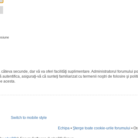
esiune
ază câteva secunde, dar vă va oferi facilităţi suplimentare. Administratorul forumulu
 autentifica, asiguraţi-vă că sunteţi familiarizat cu termenii noştri de folosire şi polit
pe acesta.
Switch to mobile style
Echipa
•
Şterge toate cookie-urile forumului
• Or