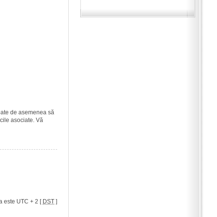
i poate de asemenea să
icile asociate. Vă
a este UTC + 2 [
DST
]