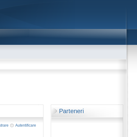
Parteneri
strare
Autentificare