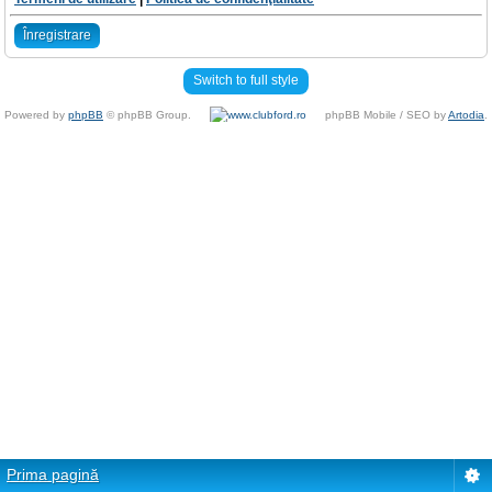
Înregistrare
Switch to full style
Powered by
phpBB
© phpBB Group.
phpBB Mobile / SEO by
Artodia
.
Prima pagină