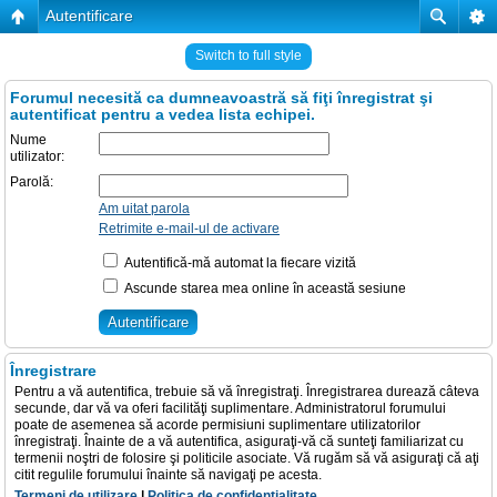
Autentificare
Switch to full style
Forumul necesită ca dumneavoastră să fiţi înregistrat şi
autentificat pentru a vedea lista echipei.
Nume
utilizator:
Parolă:
Am uitat parola
Retrimite e-mail-ul de activare
Autentifică-mă automat la fiecare vizită
Ascunde starea mea online în această sesiune
Înregistrare
Pentru a vă autentifica, trebuie să vă înregistraţi. Înregistrarea durează câteva
secunde, dar vă va oferi facilităţi suplimentare. Administratorul forumului
poate de asemenea să acorde permisiuni suplimentare utilizatorilor
înregistraţi. Înainte de a vă autentifica, asiguraţi-vă că sunteţi familiarizat cu
termenii noştri de folosire şi politicile asociate. Vă rugăm să vă asiguraţi că aţi
citit regulile forumului înainte să navigaţi pe acesta.
Termeni de utilizare
|
Politica de confidenţialitate