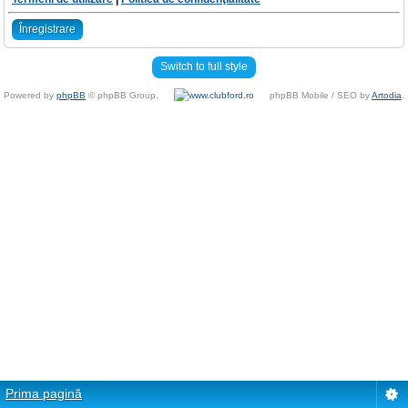
Înregistrare
Switch to full style
Powered by
phpBB
© phpBB Group.
phpBB Mobile / SEO by
Artodia
.
Prima pagină