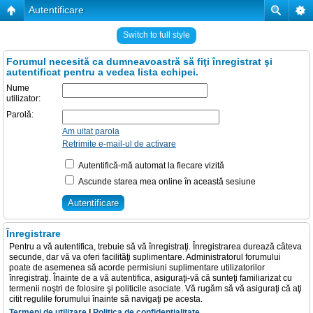
Autentificare
Switch to full style
Forumul necesită ca dumneavoastră să fiţi înregistrat şi
autentificat pentru a vedea lista echipei.
Nume
utilizator:
Parolă:
Am uitat parola
Retrimite e-mail-ul de activare
Autentifică-mă automat la fiecare vizită
Ascunde starea mea online în această sesiune
Înregistrare
Pentru a vă autentifica, trebuie să vă înregistraţi. Înregistrarea durează câteva
secunde, dar vă va oferi facilităţi suplimentare. Administratorul forumului
poate de asemenea să acorde permisiuni suplimentare utilizatorilor
înregistraţi. Înainte de a vă autentifica, asiguraţi-vă că sunteţi familiarizat cu
termenii noştri de folosire şi politicile asociate. Vă rugăm să vă asiguraţi că aţi
citit regulile forumului înainte să navigaţi pe acesta.
Termeni de utilizare
|
Politica de confidenţialitate