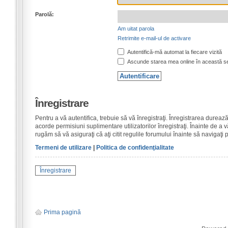
Parolă:
Am uitat parola
Retrimite e-mail-ul de activare
Autentifică-mă automat la fiecare vizită
Ascunde starea mea online în această s
Înregistrare
Pentru a vă autentifica, trebuie să vă înregistraţi. Înregistrarea dure
acorde permisiuni suplimentare utilizatorilor înregistraţi. Înainte de a vă
rugăm să vă asiguraţi că aţi citit regulile forumului înainte să navigaţi 
Termeni de utilizare
|
Politica de confidenţialitate
Înregistrare
Prima pagină