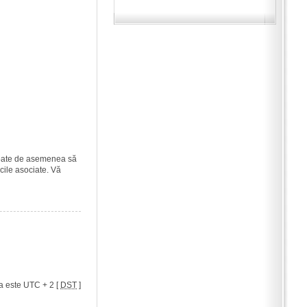
i poate de asemenea să
icile asociate. Vă
a este UTC + 2 [
DST
]