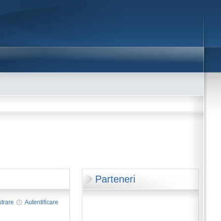
Parteneri
strare
Autentificare