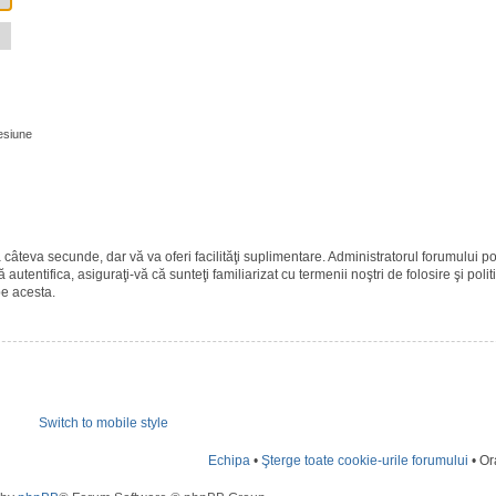
esiune
ază câteva secunde, dar vă va oferi facilităţi suplimentare. Administratorul forumulu
 autentifica, asiguraţi-vă că sunteţi familiarizat cu termenii noştri de folosire şi polit
pe acesta.
Switch to mobile style
Echipa
•
Şterge toate cookie-urile forumului
• Or