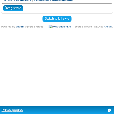
Înregistrare
Switch to full style
Powered by
phpBB
© phpBB Group.
phpBB Mobile / SEO by
Artodia
.
Prima pagină