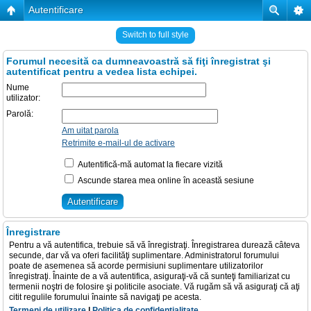
Autentificare
Switch to full style
Forumul necesită ca dumneavoastră să fiţi înregistrat şi
autentificat pentru a vedea lista echipei.
Nume
utilizator:
Parolă:
Am uitat parola
Retrimite e-mail-ul de activare
Autentifică-mă automat la fiecare vizită
Ascunde starea mea online în această sesiune
Înregistrare
Pentru a vă autentifica, trebuie să vă înregistraţi. Înregistrarea durează câteva
secunde, dar vă va oferi facilităţi suplimentare. Administratorul forumului
poate de asemenea să acorde permisiuni suplimentare utilizatorilor
înregistraţi. Înainte de a vă autentifica, asiguraţi-vă că sunteţi familiarizat cu
termenii noştri de folosire şi politicile asociate. Vă rugăm să vă asiguraţi că aţi
citit regulile forumului înainte să navigaţi pe acesta.
Termeni de utilizare
|
Politica de confidenţialitate