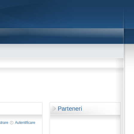
Parteneri
strare
Autentificare