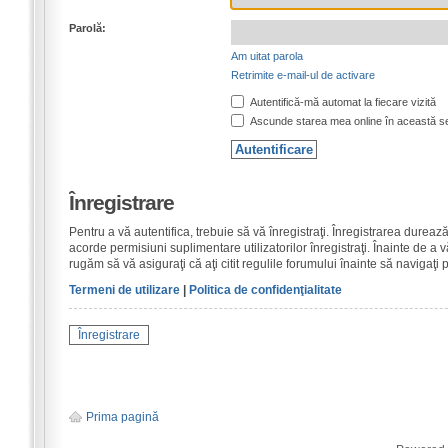
Parolă:
Am uitat parola
Retrimite e-mail-ul de activare
Autentifică-mă automat la fiecare vizită
Ascunde starea mea online în această s
Înregistrare
Pentru a vă autentifica, trebuie să vă înregistraţi. Înregistrarea dure
acorde permisiuni suplimentare utilizatorilor înregistraţi. Înainte de a vă
rugăm să vă asiguraţi că aţi citit regulile forumului înainte să navigaţi 
Termeni de utilizare
|
Politica de confidenţialitate
Înregistrare
Prima pagină