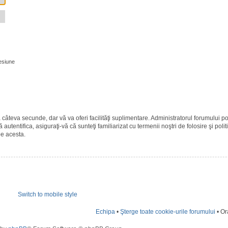
esiune
ază câteva secunde, dar vă va oferi facilităţi suplimentare. Administratorul forumulu
 autentifica, asiguraţi-vă că sunteţi familiarizat cu termenii noştri de folosire şi polit
pe acesta.
Switch to mobile style
Echipa
•
Şterge toate cookie-urile forumului
• Or