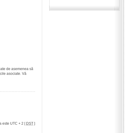
i poate de asemenea să
icile asociate. Vă
a este UTC + 2 [
DST
]