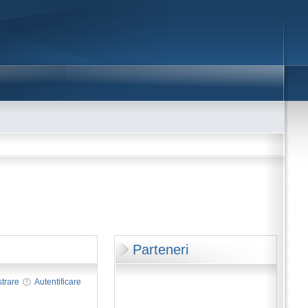
Parteneri
strare
Autentificare