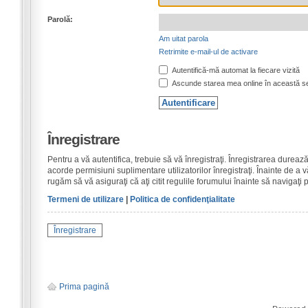
Parolă:
Am uitat parola
Retrimite e-mail-ul de activare
Autentifică-mă automat la fiecare vizită
Ascunde starea mea online în această s
Înregistrare
Pentru a vă autentifica, trebuie să vă înregistraţi. Înregistrarea dure
acorde permisiuni suplimentare utilizatorilor înregistraţi. Înainte de a vă
rugăm să vă asiguraţi că aţi citit regulile forumului înainte să navigaţi 
Termeni de utilizare
|
Politica de confidenţialitate
Înregistrare
Prima pagină