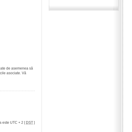
i poate de asemenea să
icile asociate. Vă
a este UTC + 2 [
DST
]