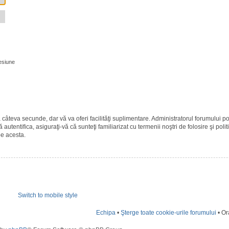
esiune
ază câteva secunde, dar vă va oferi facilităţi suplimentare. Administratorul forumulu
 autentifica, asiguraţi-vă că sunteţi familiarizat cu termenii noştri de folosire şi polit
pe acesta.
Switch to mobile style
Echipa
•
Şterge toate cookie-urile forumului
• Or