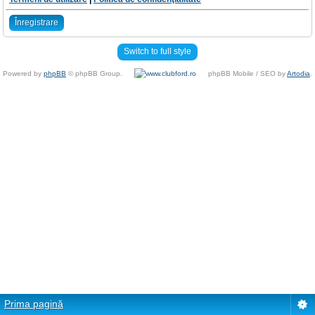
Înregistrare
Switch to full style
Powered by
phpBB
© phpBB Group.
phpBB Mobile / SEO by
Artodia
.
Prima pagină