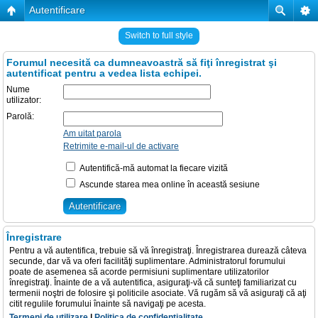
Autentificare
Switch to full style
Forumul necesită ca dumneavoastră să fiţi înregistrat şi
autentificat pentru a vedea lista echipei.
Nume
utilizator:
Parolă:
Am uitat parola
Retrimite e-mail-ul de activare
Autentifică-mă automat la fiecare vizită
Ascunde starea mea online în această sesiune
Înregistrare
Pentru a vă autentifica, trebuie să vă înregistraţi. Înregistrarea durează câteva
secunde, dar vă va oferi facilităţi suplimentare. Administratorul forumului
poate de asemenea să acorde permisiuni suplimentare utilizatorilor
înregistraţi. Înainte de a vă autentifica, asiguraţi-vă că sunteţi familiarizat cu
termenii noştri de folosire şi politicile asociate. Vă rugăm să vă asiguraţi că aţi
citit regulile forumului înainte să navigaţi pe acesta.
Termeni de utilizare
|
Politica de confidenţialitate