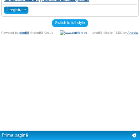
Înregistrare
Switch to full style
Powered by
phpBB
© phpBB Group.
phpBB Mobile / SEO by
Artodia
.
Prima pagină