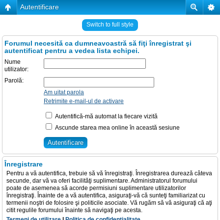
Autentificare
Switch to full style
Forumul necesită ca dumneavoastră să fiţi înregistrat şi
autentificat pentru a vedea lista echipei.
Nume
utilizator:
Parolă:
Am uitat parola
Retrimite e-mail-ul de activare
Autentifică-mă automat la fiecare vizită
Ascunde starea mea online în această sesiune
Înregistrare
Pentru a vă autentifica, trebuie să vă înregistraţi. Înregistrarea durează câteva
secunde, dar vă va oferi facilităţi suplimentare. Administratorul forumului
poate de asemenea să acorde permisiuni suplimentare utilizatorilor
înregistraţi. Înainte de a vă autentifica, asiguraţi-vă că sunteţi familiarizat cu
termenii noştri de folosire şi politicile asociate. Vă rugăm să vă asiguraţi că aţi
citit regulile forumului înainte să navigaţi pe acesta.
Termeni de utilizare
|
Politica de confidenţialitate