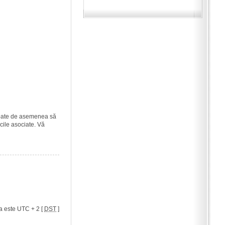
i poate de asemenea să
icile asociate. Vă
a este UTC + 2 [
DST
]