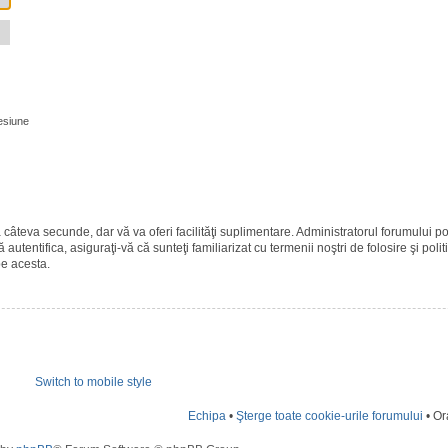
esiune
ază câteva secunde, dar vă va oferi facilităţi suplimentare. Administratorul forumulu
 autentifica, asiguraţi-vă că sunteţi familiarizat cu termenii noştri de folosire şi polit
pe acesta.
Switch to mobile style
Echipa
•
Şterge toate cookie-urile forumului
• Or