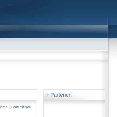
Parteneri
strare
Autentificare