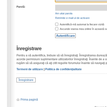
Parolă:
Am uitat parola
Retrimite e-mail-ul de activare
Autentifică-mă automat la fiecare vizită
Ascunde starea mea online în această s
Înregistrare
Pentru a vă autentifica, trebuie să vă înregistraţi. Înregistrarea dure
acorde permisiuni suplimentare utilizatorilor înregistraţi. Înainte de a vă
rugăm să vă asiguraţi că aţi citit regulile forumului înainte să navigaţi 
Termeni de utilizare
|
Politica de confidenţialitate
Înregistrare
Prima pagină