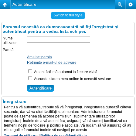
Autentificare
Switch to full style
Forumul necesită ca dumneavoastră să fiţi înregistrat şi
autentificat pentru a vedea lista echipei.
Nume
utilizator:
Parolă:
Am uitat parola
Retrimite e-mail-ul de activare
Autentifică-mă automat la fiecare vizită
Ascunde starea mea online în această sesiune
Înregistrare
Pentru a vă autentifica, trebuie să vă înregistraţi. Înregistrarea durează câteva
secunde, dar vă va oferi facilităţi suplimentare. Administratorul forumului
poate de asemenea să acorde permisiuni suplimentare utilizatorilor
înregistraţi. Înainte de a vă autentifica, asiguraţi-vă că sunteţi familiarizat cu
termenii noştri de folosire şi politicile asociate. Vă rugăm să vă asiguraţi că aţi
citit regulile forumului înainte să navigaţi pe acesta.
Termeni de utilizare
|
Politica de confidenţialitate