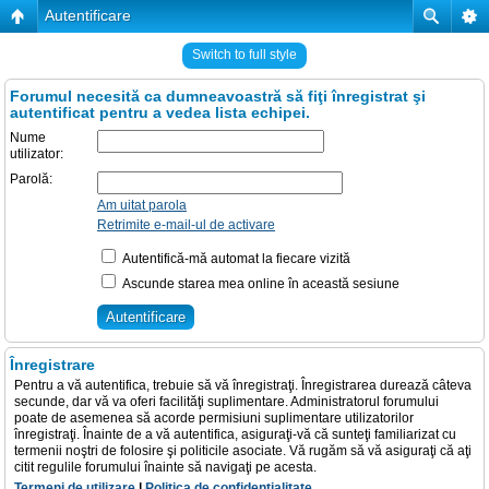
Autentificare
Switch to full style
Forumul necesită ca dumneavoastră să fiţi înregistrat şi
autentificat pentru a vedea lista echipei.
Nume
utilizator:
Parolă:
Am uitat parola
Retrimite e-mail-ul de activare
Autentifică-mă automat la fiecare vizită
Ascunde starea mea online în această sesiune
Înregistrare
Pentru a vă autentifica, trebuie să vă înregistraţi. Înregistrarea durează câteva
secunde, dar vă va oferi facilităţi suplimentare. Administratorul forumului
poate de asemenea să acorde permisiuni suplimentare utilizatorilor
înregistraţi. Înainte de a vă autentifica, asiguraţi-vă că sunteţi familiarizat cu
termenii noştri de folosire şi politicile asociate. Vă rugăm să vă asiguraţi că aţi
citit regulile forumului înainte să navigaţi pe acesta.
Termeni de utilizare
|
Politica de confidenţialitate