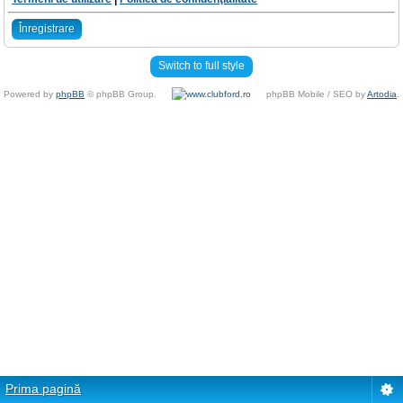
Înregistrare
Switch to full style
Powered by
phpBB
© phpBB Group.
phpBB Mobile / SEO by
Artodia
.
Prima pagină