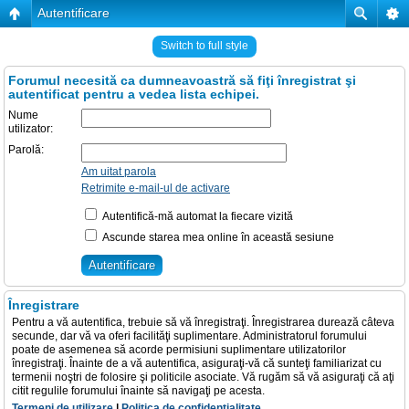
Autentificare
Switch to full style
Forumul necesită ca dumneavoastră să fiţi înregistrat şi
autentificat pentru a vedea lista echipei.
Nume
utilizator:
Parolă:
Am uitat parola
Retrimite e-mail-ul de activare
Autentifică-mă automat la fiecare vizită
Ascunde starea mea online în această sesiune
Înregistrare
Pentru a vă autentifica, trebuie să vă înregistraţi. Înregistrarea durează câteva
secunde, dar vă va oferi facilităţi suplimentare. Administratorul forumului
poate de asemenea să acorde permisiuni suplimentare utilizatorilor
înregistraţi. Înainte de a vă autentifica, asiguraţi-vă că sunteţi familiarizat cu
termenii noştri de folosire şi politicile asociate. Vă rugăm să vă asiguraţi că aţi
citit regulile forumului înainte să navigaţi pe acesta.
Termeni de utilizare
|
Politica de confidenţialitate