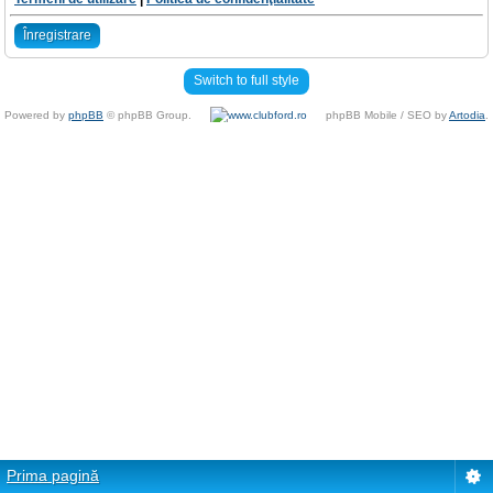
Înregistrare
Switch to full style
Powered by
phpBB
© phpBB Group.
phpBB Mobile / SEO by
Artodia
.
Prima pagină