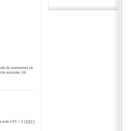
i poate de asemenea să
icile asociate. Vă
a este UTC + 2 [
DST
]