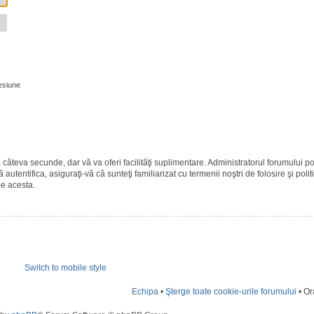
esiune
ază câteva secunde, dar vă va oferi facilităţi suplimentare. Administratorul forumulu
 autentifica, asiguraţi-vă că sunteţi familiarizat cu termenii noştri de folosire şi polit
pe acesta.
Switch to mobile style
Echipa
•
Şterge toate cookie-urile forumului
• Or