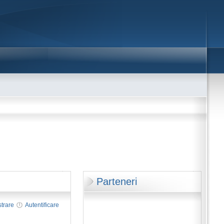
Parteneri
strare
Autentificare