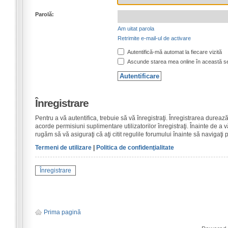
Parolă:
Am uitat parola
Retrimite e-mail-ul de activare
Autentifică-mă automat la fiecare vizită
Ascunde starea mea online în această s
Înregistrare
Pentru a vă autentifica, trebuie să vă înregistraţi. Înregistrarea dure
acorde permisiuni suplimentare utilizatorilor înregistraţi. Înainte de a vă
rugăm să vă asiguraţi că aţi citit regulile forumului înainte să navigaţi 
Termeni de utilizare
|
Politica de confidenţialitate
Înregistrare
Prima pagină