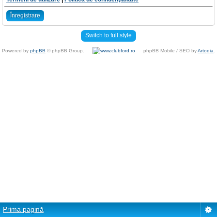
Înregistrare
Switch to full style
Powered by
phpBB
© phpBB Group.
phpBB Mobile / SEO by
Artodia
.
Prima pagină