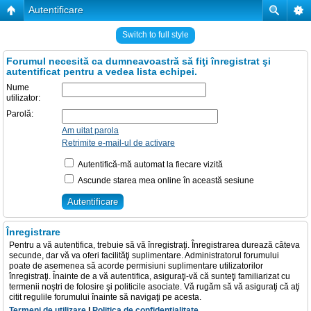
Autentificare
Switch to full style
Forumul necesită ca dumneavoastră să fiţi înregistrat şi
autentificat pentru a vedea lista echipei.
Nume
utilizator:
Parolă:
Am uitat parola
Retrimite e-mail-ul de activare
Autentifică-mă automat la fiecare vizită
Ascunde starea mea online în această sesiune
Înregistrare
Pentru a vă autentifica, trebuie să vă înregistraţi. Înregistrarea durează câteva
secunde, dar vă va oferi facilităţi suplimentare. Administratorul forumului
poate de asemenea să acorde permisiuni suplimentare utilizatorilor
înregistraţi. Înainte de a vă autentifica, asiguraţi-vă că sunteţi familiarizat cu
termenii noştri de folosire şi politicile asociate. Vă rugăm să vă asiguraţi că aţi
citit regulile forumului înainte să navigaţi pe acesta.
Termeni de utilizare
|
Politica de confidenţialitate