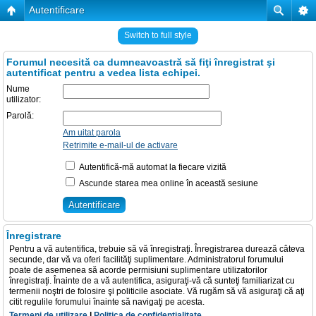
Autentificare
Switch to full style
Forumul necesită ca dumneavoastră să fiţi înregistrat şi
autentificat pentru a vedea lista echipei.
Nume
utilizator:
Parolă:
Am uitat parola
Retrimite e-mail-ul de activare
Autentifică-mă automat la fiecare vizită
Ascunde starea mea online în această sesiune
Înregistrare
Pentru a vă autentifica, trebuie să vă înregistraţi. Înregistrarea durează câteva
secunde, dar vă va oferi facilităţi suplimentare. Administratorul forumului
poate de asemenea să acorde permisiuni suplimentare utilizatorilor
înregistraţi. Înainte de a vă autentifica, asiguraţi-vă că sunteţi familiarizat cu
termenii noştri de folosire şi politicile asociate. Vă rugăm să vă asiguraţi că aţi
citit regulile forumului înainte să navigaţi pe acesta.
Termeni de utilizare
|
Politica de confidenţialitate