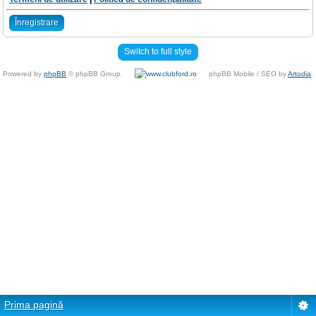
Înregistrare
Switch to full style
Powered by
phpBB
© phpBB Group.
phpBB Mobile / SEO by
Artodia
.
Prima pagină