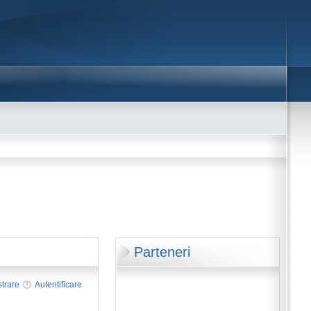
Parteneri
strare
Autentificare