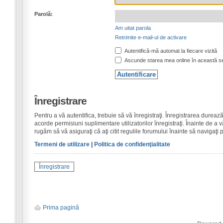
Parolă:
Am uitat parola
Retrimite e-mail-ul de activare
Autentifică-mă automat la fiecare vizită
Ascunde starea mea online în această s
Înregistrare
Pentru a vă autentifica, trebuie să vă înregistraţi. Înregistrarea dure
acorde permisiuni suplimentare utilizatorilor înregistraţi. Înainte de a vă
rugăm să vă asiguraţi că aţi citit regulile forumului înainte să navigaţi 
Termeni de utilizare
|
Politica de confidenţialitate
Înregistrare
Prima pagină