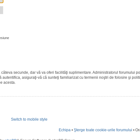
esiune
ază câteva secunde, dar vă va oferi facilităţi suplimentare. Administratorul forumulu
 autentifica, asiguraţi-vă că sunteţi familiarizat cu termenii noştri de folosire şi polit
pe acesta.
Switch to mobile style
Echipa
•
Şterge toate cookie-urile forumului
• Or