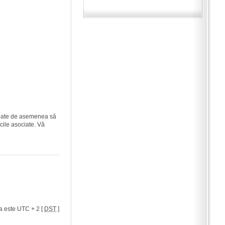
i poate de asemenea să
icile asociate. Vă
a este UTC + 2 [
DST
]