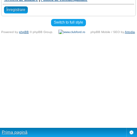
Înregistrare
Switch to full style
Powered by
phpBB
© phpBB Group.
phpBB Mobile / SEO by
Artodia
.
Prima pagină