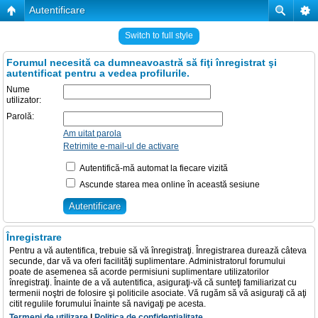
Autentificare
Switch to full style
Forumul necesită ca dumneavoastră să fiţi înregistrat şi
autentificat pentru a vedea profilurile.
Nume
utilizator:
Parolă:
Am uitat parola
Retrimite e-mail-ul de activare
Autentifică-mă automat la fiecare vizită
Ascunde starea mea online în această sesiune
Înregistrare
Pentru a vă autentifica, trebuie să vă înregistraţi. Înregistrarea durează câteva
secunde, dar vă va oferi facilităţi suplimentare. Administratorul forumului
poate de asemenea să acorde permisiuni suplimentare utilizatorilor
înregistraţi. Înainte de a vă autentifica, asiguraţi-vă că sunteţi familiarizat cu
termenii noştri de folosire şi politicile asociate. Vă rugăm să vă asiguraţi că aţi
citit regulile forumului înainte să navigaţi pe acesta.
Termeni de utilizare
|
Politica de confidenţialitate