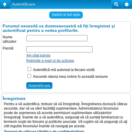
Autentificare
Switch to full style
Forumul necesită ca dumneavoastră să fiţi înregistrat şi
autentificat pentru a vedea profilurile.
Nume
utilizator:
Parolă:
Am uitat parola
Retrimite e-mail-ul de activare
Autentifică-mă automat la fiecare vizită
Ascunde starea mea online în această sesiune
Înregistrare
Pentru a vă autentifica, trebuie să vă înregistraţi. Înregistrarea durează câteva
secunde, dar vă va oferi facilităţi suplimentare. Administratorul forumului
poate de asemenea să acorde permisiuni suplimentare utilizatorilor
înregistraţi. Înainte de a vă autentifica, asiguraţi-vă că sunteţi familiarizat cu
termenii noştri de folosire şi politicile asociate. Vă rugăm să vă asiguraţi că aţi
citit regulile forumului înainte să navigaţi pe acesta.
Termeni de utilizare
|
Politica de confidenţialitate