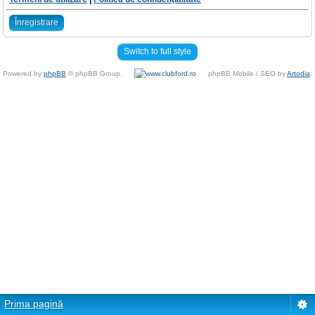
Înregistrare
Switch to full style
Powered by
phpBB
© phpBB Group.
phpBB Mobile / SEO by
Artodia
.
Prima pagină