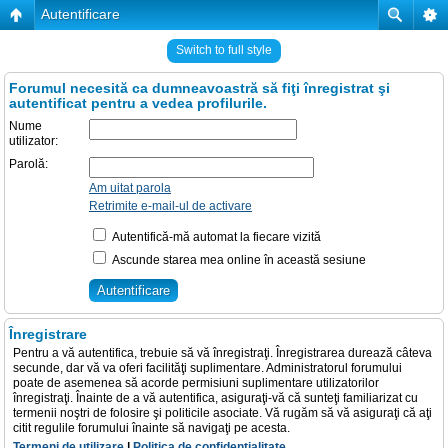
Autentificare
Switch to full style
Forumul necesită ca dumneavoastră să fiţi înregistrat şi
autentificat pentru a vedea profilurile.
Nume
utilizator:
Parolă:
Am uitat parola
Retrimite e-mail-ul de activare
Autentifică-mă automat la fiecare vizită
Ascunde starea mea online în această sesiune
Înregistrare
Pentru a vă autentifica, trebuie să vă înregistraţi. Înregistrarea durează câteva
secunde, dar vă va oferi facilităţi suplimentare. Administratorul forumului
poate de asemenea să acorde permisiuni suplimentare utilizatorilor
înregistraţi. Înainte de a vă autentifica, asiguraţi-vă că sunteţi familiarizat cu
termenii noştri de folosire şi politicile asociate. Vă rugăm să vă asiguraţi că aţi
citit regulile forumului înainte să navigaţi pe acesta.
Termeni de utilizare
|
Politica de confidenţialitate