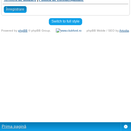
Înregistrare
Switch to full style
Powered by
phpBB
© phpBB Group.
phpBB Mobile / SEO by
Artodia
.
Prima pagină