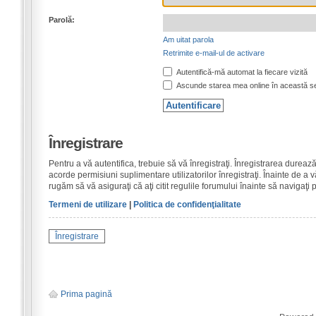
Parolă:
Am uitat parola
Retrimite e-mail-ul de activare
Autentifică-mă automat la fiecare vizită
Ascunde starea mea online în această s
Înregistrare
Pentru a vă autentifica, trebuie să vă înregistraţi. Înregistrarea dure
acorde permisiuni suplimentare utilizatorilor înregistraţi. Înainte de a vă
rugăm să vă asiguraţi că aţi citit regulile forumului înainte să navigaţi 
Termeni de utilizare
|
Politica de confidenţialitate
Înregistrare
Prima pagină