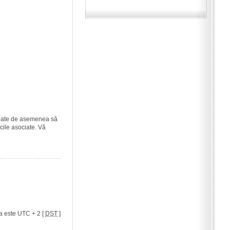
i poate de asemenea să
icile asociate. Vă
a este UTC + 2 [
DST
]