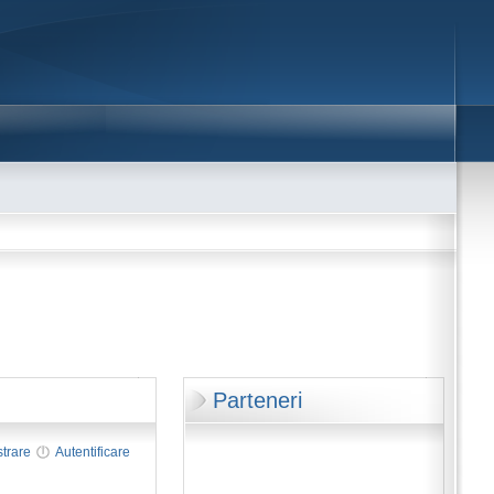
Parteneri
strare
Autentificare