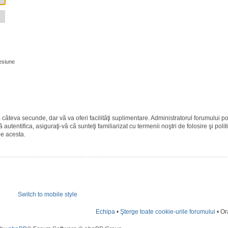
esiune
ază câteva secunde, dar vă va oferi facilităţi suplimentare. Administratorul forumulu
 autentifica, asiguraţi-vă că sunteţi familiarizat cu termenii noştri de folosire şi polit
pe acesta.
Switch to mobile style
Echipa
•
Şterge toate cookie-urile forumului
• Or