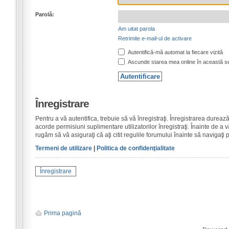
Parolă:
Am uitat parola
Retrimite e-mail-ul de activare
Autentifică-mă automat la fiecare vizită
Ascunde starea mea online în această s
Înregistrare
Pentru a vă autentifica, trebuie să vă înregistraţi. Înregistrarea dure
acorde permisiuni suplimentare utilizatorilor înregistraţi. Înainte de a vă
rugăm să vă asiguraţi că aţi citit regulile forumului înainte să navigaţi 
Termeni de utilizare
|
Politica de confidenţialitate
Înregistrare
Prima pagină