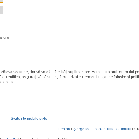
esiune
ază câteva secunde, dar vă va oferi facilităţi suplimentare. Administratorul forumulu
 autentifica, asiguraţi-vă că sunteţi familiarizat cu termenii noştri de folosire şi polit
pe acesta.
Switch to mobile style
Echipa
•
Şterge toate cookie-urile forumului
• Or