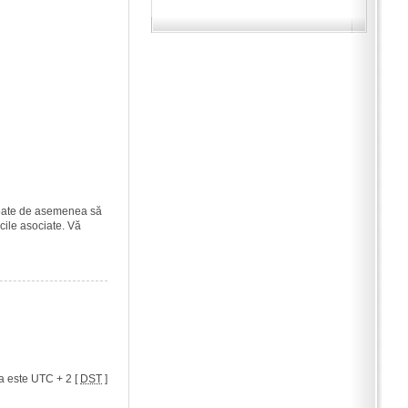
i poate de asemenea să
icile asociate. Vă
a este UTC + 2 [
DST
]