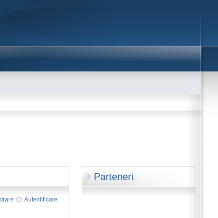
Parteneri
strare
Autentificare