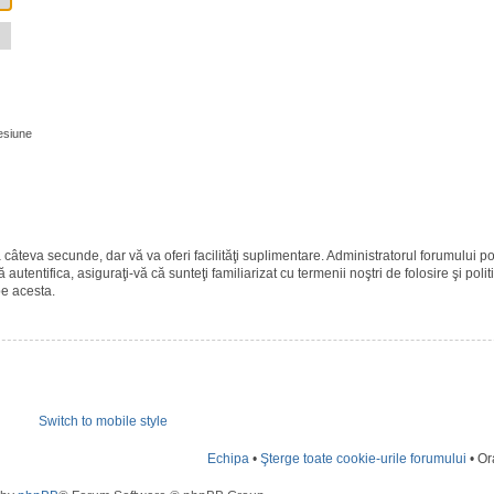
esiune
ază câteva secunde, dar vă va oferi facilităţi suplimentare. Administratorul forumulu
 autentifica, asiguraţi-vă că sunteţi familiarizat cu termenii noştri de folosire şi polit
pe acesta.
Switch to mobile style
Echipa
•
Şterge toate cookie-urile forumului
• Or