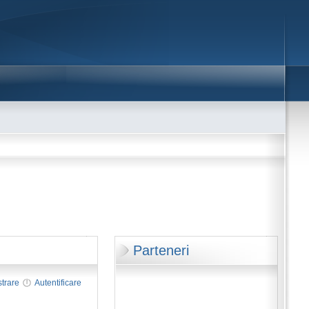
Parteneri
strare
Autentificare