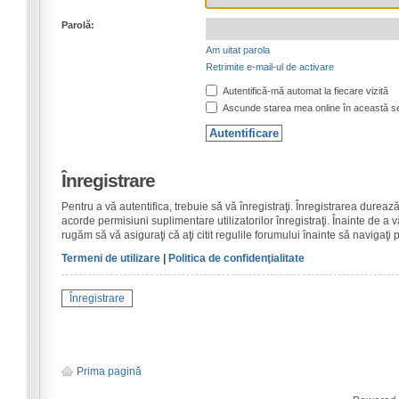
Parolă:
Am uitat parola
Retrimite e-mail-ul de activare
Autentifică-mă automat la fiecare vizită
Ascunde starea mea online în această s
Înregistrare
Pentru a vă autentifica, trebuie să vă înregistraţi. Înregistrarea dure
acorde permisiuni suplimentare utilizatorilor înregistraţi. Înainte de a vă
rugăm să vă asiguraţi că aţi citit regulile forumului înainte să navigaţi 
Termeni de utilizare
|
Politica de confidenţialitate
Înregistrare
Prima pagină