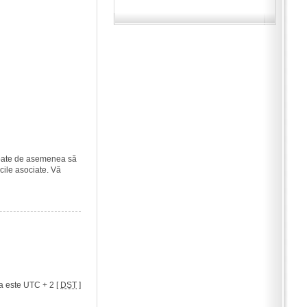
i poate de asemenea să
icile asociate. Vă
a este UTC + 2 [
DST
]