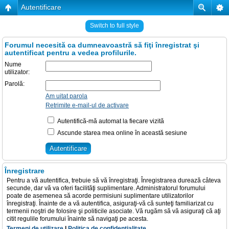
Autentificare
Switch to full style
Forumul necesită ca dumneavoastră să fiţi înregistrat şi
autentificat pentru a vedea profilurile.
Nume
utilizator:
Parolă:
Am uitat parola
Retrimite e-mail-ul de activare
Autentifică-mă automat la fiecare vizită
Ascunde starea mea online în această sesiune
Înregistrare
Pentru a vă autentifica, trebuie să vă înregistraţi. Înregistrarea durează câteva
secunde, dar vă va oferi facilităţi suplimentare. Administratorul forumului
poate de asemenea să acorde permisiuni suplimentare utilizatorilor
înregistraţi. Înainte de a vă autentifica, asiguraţi-vă că sunteţi familiarizat cu
termenii noştri de folosire şi politicile asociate. Vă rugăm să vă asiguraţi că aţi
citit regulile forumului înainte să navigaţi pe acesta.
Termeni de utilizare
|
Politica de confidenţialitate