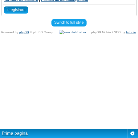
Înregistrare
Switch to full style
Powered by
phpBB
© phpBB Group.
phpBB Mobile / SEO by
Artodia
.
Prima pagină