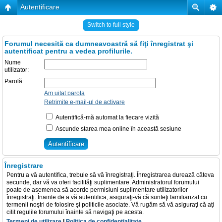
Autentificare
Switch to full style
Forumul necesită ca dumneavoastră să fiţi înregistrat şi
autentificat pentru a vedea profilurile.
Nume
utilizator:
Parolă:
Am uitat parola
Retrimite e-mail-ul de activare
Autentifică-mă automat la fiecare vizită
Ascunde starea mea online în această sesiune
Înregistrare
Pentru a vă autentifica, trebuie să vă înregistraţi. Înregistrarea durează câteva
secunde, dar vă va oferi facilităţi suplimentare. Administratorul forumului
poate de asemenea să acorde permisiuni suplimentare utilizatorilor
înregistraţi. Înainte de a vă autentifica, asiguraţi-vă că sunteţi familiarizat cu
termenii noştri de folosire şi politicile asociate. Vă rugăm să vă asiguraţi că aţi
citit regulile forumului înainte să navigaţi pe acesta.
Termeni de utilizare
|
Politica de confidenţialitate