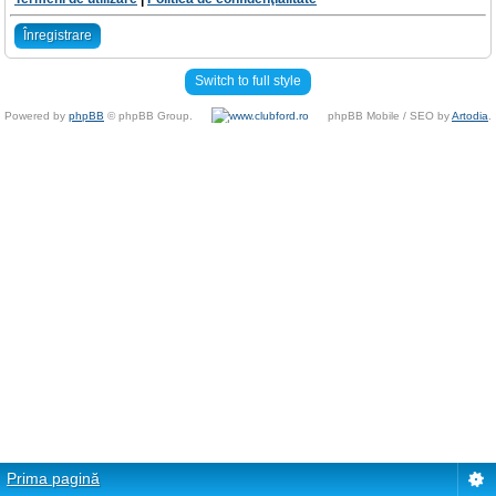
Înregistrare
Switch to full style
Powered by
phpBB
© phpBB Group.
phpBB Mobile / SEO by
Artodia
.
Prima pagină