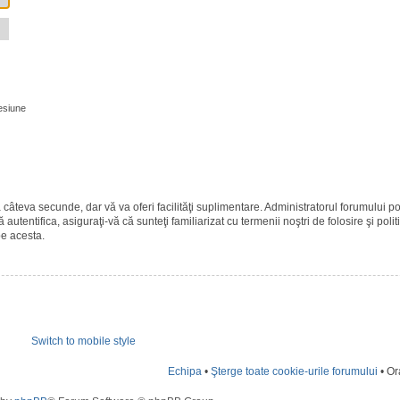
esiune
ază câteva secunde, dar vă va oferi facilităţi suplimentare. Administratorul forumulu
 autentifica, asiguraţi-vă că sunteţi familiarizat cu termenii noştri de folosire şi polit
pe acesta.
Switch to mobile style
Echipa
•
Şterge toate cookie-urile forumului
• Or