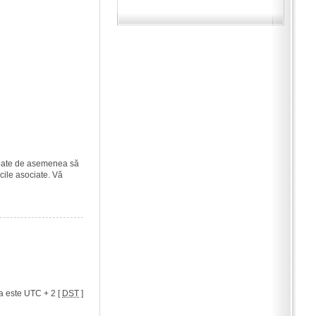
i poate de asemenea să
icile asociate. Vă
a este UTC + 2 [
DST
]