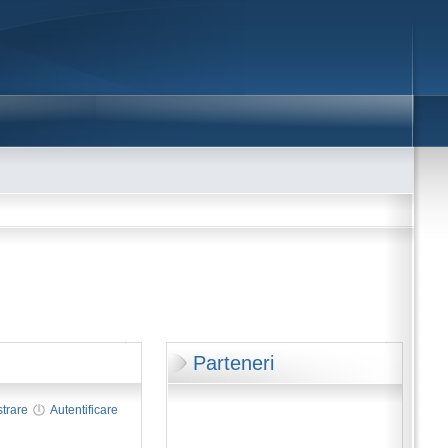
Parteneri
strare
Autentificare