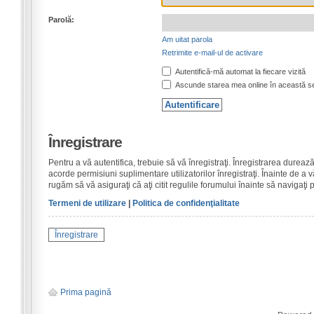
Parolă:
Am uitat parola
Retrimite e-mail-ul de activare
Autentifică-mă automat la fiecare vizită
Ascunde starea mea online în această s
Înregistrare
Pentru a vă autentifica, trebuie să vă înregistraţi. Înregistrarea dure
acorde permisiuni suplimentare utilizatorilor înregistraţi. Înainte de a vă
rugăm să vă asiguraţi că aţi citit regulile forumului înainte să navigaţi 
Termeni de utilizare
|
Politica de confidenţialitate
Înregistrare
Prima pagină