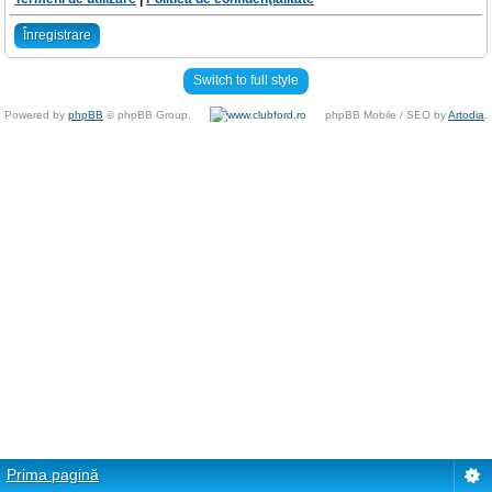
Înregistrare
Switch to full style
Powered by
phpBB
© phpBB Group.
phpBB Mobile / SEO by
Artodia
.
Prima pagină