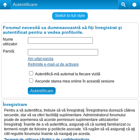
Autentificare
Switch to full style
Forumul necesită ca dumneavoastră să fiţi înregistrat şi
autentificat pentru a vedea profilurile.
Nume
utilizator:
Parolă:
Am uitat parola
Retrimite e-mail-ul de activare
Autentifică-mă automat la fiecare vizită
Ascunde starea mea online în această sesiune
Înregistrare
Pentru a vă autentifica, trebuie să vă înregistraţi. Înregistrarea durează câteva
secunde, dar vă va oferi facilităţi suplimentare. Administratorul forumului
poate de asemenea să acorde permisiuni suplimentare utilizatorilor
înregistraţi. Înainte de a vă autentifica, asiguraţi-vă că sunteţi familiarizat cu
termenii noştri de folosire şi politicile asociate. Vă rugăm să vă asiguraţi că aţi
citit regulile forumului înainte să navigaţi pe acesta.
Termeni de utilizare
|
Politica de confidenţialitate