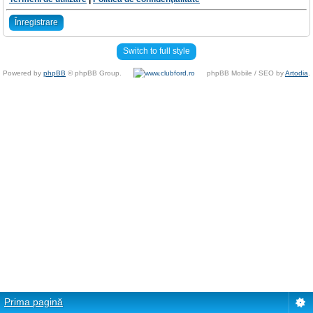
Înregistrare
Switch to full style
Powered by
phpBB
© phpBB Group.
phpBB Mobile / SEO by
Artodia
.
Prima pagină