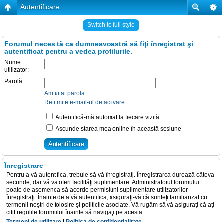
Autentificare
Switch to full style
Forumul necesită ca dumneavoastră să fiţi înregistrat şi
autentificat pentru a vedea profilurile.
Nume
utilizator:
Parolă:
Am uitat parola
Retrimite e-mail-ul de activare
Autentifică-mă automat la fiecare vizită
Ascunde starea mea online în această sesiune
Înregistrare
Pentru a vă autentifica, trebuie să vă înregistraţi. Înregistrarea durează câteva
secunde, dar vă va oferi facilităţi suplimentare. Administratorul forumului
poate de asemenea să acorde permisiuni suplimentare utilizatorilor
înregistraţi. Înainte de a vă autentifica, asiguraţi-vă că sunteţi familiarizat cu
termenii noştri de folosire şi politicile asociate. Vă rugăm să vă asiguraţi că aţi
citit regulile forumului înainte să navigaţi pe acesta.
Termeni de utilizare
|
Politica de confidenţialitate