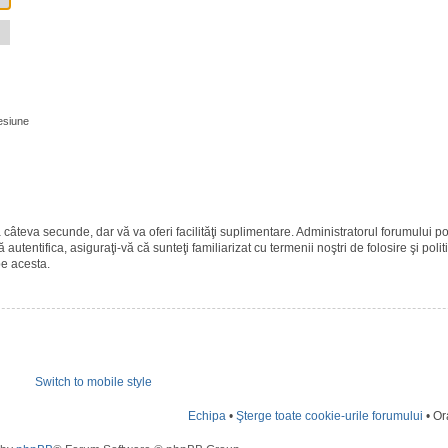
esiune
ază câteva secunde, dar vă va oferi facilităţi suplimentare. Administratorul forumulu
 autentifica, asiguraţi-vă că sunteţi familiarizat cu termenii noştri de folosire şi polit
pe acesta.
Switch to mobile style
Echipa
•
Şterge toate cookie-urile forumului
• Or