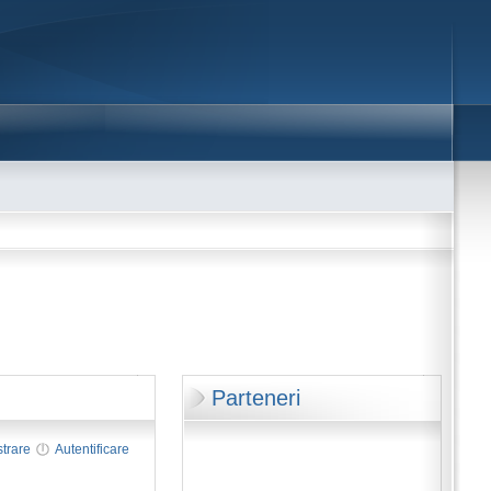
Parteneri
strare
Autentificare