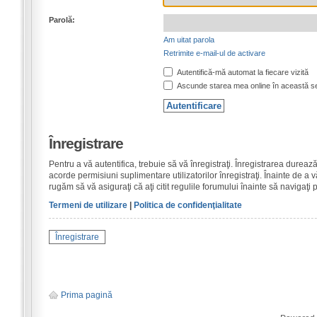
Parolă:
Am uitat parola
Retrimite e-mail-ul de activare
Autentifică-mă automat la fiecare vizită
Ascunde starea mea online în această s
Înregistrare
Pentru a vă autentifica, trebuie să vă înregistraţi. Înregistrarea dure
acorde permisiuni suplimentare utilizatorilor înregistraţi. Înainte de a vă
rugăm să vă asiguraţi că aţi citit regulile forumului înainte să navigaţi 
Termeni de utilizare
|
Politica de confidenţialitate
Înregistrare
Prima pagină