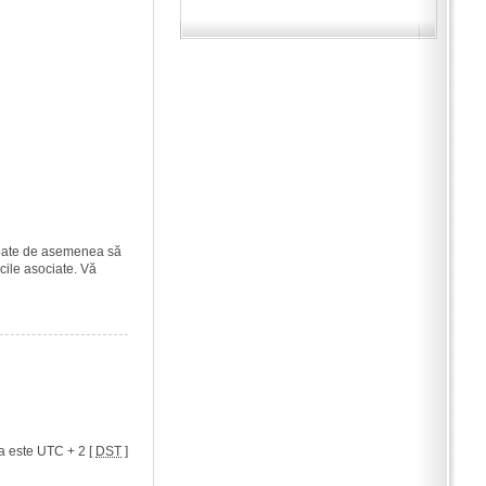
i poate de asemenea să
icile asociate. Vă
a este UTC + 2 [
DST
]