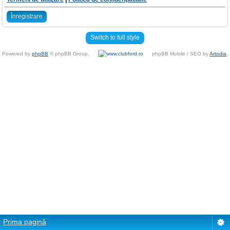
Înregistrare
Switch to full style
Powered by
phpBB
© phpBB Group.
phpBB Mobile / SEO by
Artodia
.
Prima pagină