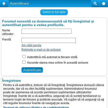
Autentificare
Switch to full style
Forumul necesită ca dumneavoastră să fiţi înregistrat şi
autentificat pentru a vedea profilurile.
Nume
utilizator:
Parolă:
Am uitat parola
Retrimite e-mail-ul de activare
Autentifică-mă automat la fiecare vizită
Ascunde starea mea online în această sesiune
Înregistrare
Pentru a vă autentifica, trebuie să vă înregistraţi. Înregistrarea durează câteva
secunde, dar vă va oferi facilităţi suplimentare. Administratorul forumului
poate de asemenea să acorde permisiuni suplimentare utilizatorilor
înregistraţi. Înainte de a vă autentifica, asiguraţi-vă că sunteţi familiarizat cu
termenii noştri de folosire şi politicile asociate. Vă rugăm să vă asiguraţi că aţi
citit regulile forumului înainte să navigaţi pe acesta.
Termeni de utilizare
|
Politica de confidenţialitate